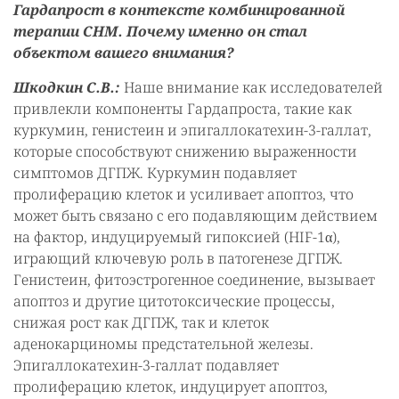
Гардапрост в контексте комбинированной
терапии СНМ. Почему именно он стал
объектом вашего внимания?
Шкодкин С.В.:
Наше внимание как исследователей
привлекли компоненты Гардапроста, такие как
куркумин, генистеин и эпигаллокатехин-3-галлат,
которые способствуют снижению выраженности
симптомов ДГПЖ. Куркумин подавляет
пролиферацию клеток и усиливает апоптоз, что
может быть связано с его подавляющим действием
на фактор, индуцируемый гипоксией (HIF-1α),
играющий ключевую роль в патогенезе ДГПЖ.
Генистеин, фитоэстрогенное соединение, вызывает
апоптоз и другие цитотоксические процессы,
снижая рост как ДГПЖ, так и клеток
аденокарциномы предстательной железы.
Эпигаллокатехин-3-галлат подавляет
пролиферацию клеток, индуцирует апоптоз,