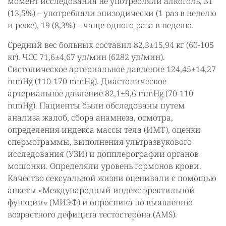
момент исследования не употребляли алкоголь, 31
(13,5%) – употребляли эпизодически (1 раз в неделю
и реже), 19 (8,3%) – чаще одного раза в неделю.
Средний вес больных составил 82,3±15,94 кг (60-105
кг). ЧСС 71,6±4,67 уд/мин (6282 уд/мин).
Систолическое артериальное давление 124,45±14,27
mmHg (110-170 mmHg). Диастолическое
артериальное давление 82,1±9,6 mmHg (70-110
mmHg). Пациенты были обследованы путем
анализа жалоб, сбора анамнеза, осмотра,
определения индекса массы тела (ИМТ), оценки
спермограммы, выполнения ультразвукового
исследования (УЗИ) и допплерографии органов
мошонки. Определяли уровень гормонов крови.
Качество сексуальной жизни оценивали с помощью
анкеты «Международный индекс эректильной
функции» (МИЭФ) и опросника по выявлению
возрастного дефицита тестостерона (АMS).