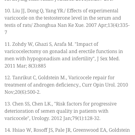
10. Liu JJ, Dong Q, Yang YR./ Effects of experimental
varicocele on the testosterone level in the serum and
testis of rats/ Zhonghua Nan Ke Xue. 2007 Apr;13(4):335-
7
11. Zohdy W, Ghazi S, Arafa M. "Impact of
varicocelectomy on gonadal and erectile functions in
men with hypogonadism and infertility", J Sex Med.
2011 Mar; 8(3):885
12. Tanrikut C, Goldstein M., Varicocele repair for
treatment of androgen deficiency., Curr Opin Urol. 2010
Nov;20(6):500-2.
13. Chen SS, Chen LK., "Risk factors for progressive
deterioration of semen quality in patients with
varicocele", Urology. 2012 Jan;79(1):128-32.
14. Hsiao W, Rosoff JS, Pale JR, Greenwood EA, Goldstein