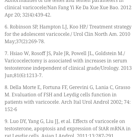
Abnormalities of the testes and semen parameters in
clinical varicocele/Nan Fang Yi Ke Da Xue Xue Bao. 2012
Apr 20; 32(4):439-42.
6. Robinson SP, Hampton LJ, Koo HP./ Treatment strategy
for the adolescent varicocele./ Urol Clin North Am. 2010
May;37(2):269-78.
7. Hsiao W, Rosoff JS, Pale JR, Powell JL, Goldstein M./
Varicocelectomy is associated with increases in serum
testosterone independent of clinical grade/Urology. 2013
Jun;81(6):1213-7.
8. Della Morte E, Fortuna FF, Gerevini G, Lania C, Grasso
M. Evaluation of FSH and Leydig cells function in
patients with varicocele. Arch Ital Urol Androl 2002; 74:
152-6
9. Luo DY, Yang G, Liu JJ, et al. Effects of varicocele on
testosterone, apoptosis and expression of StAR mRNA in
rat Leydig cells. Asian J Androl. 2011;13:287-291.