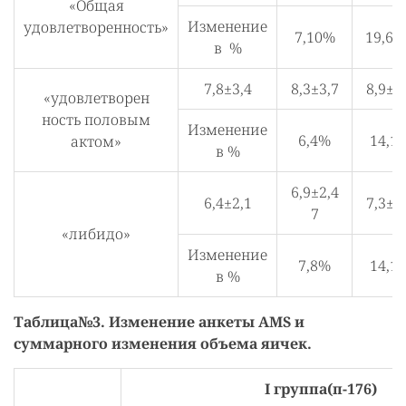
«Общая
Изменение
удовлетворенность»
7,10%
19,60
в %
7,8±3,4
8,3±3,7
8,9±3
«удовлетворен
ность половым
Изменение
6,4%
14,1
актом»
в %
6,9±2,4
6,4±2,1
7,3±2
7
«либидо»
Изменение
7,8%
14,1
в %
Таблица№3. Изменение анкеты AMS и
суммарного изменения объема яичек.
I группа(п-176)