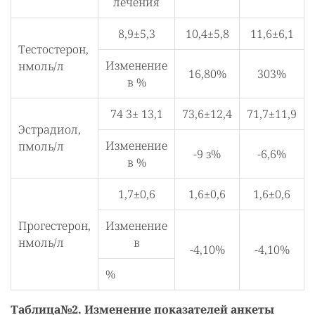
лечения
8,9±5,3
10,4±5,8
11,6±6,1
Тестостерон,
Изменение
нмоль/л
16,80%
303%
в %
74 3± 13,1
73,6±12,4
71,7±11,9
Эстрадиол,
Изменение
пмоль/л
-9 з%
-6,6%
в %
1,7±0,6
1,6±0,6
1,6±0,6
Прогестерон,
Изменение
нмоль/л
в
-4,10%
-4,10%
%
Таблица№2. Изменение показателей анкеты