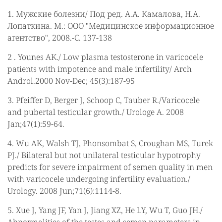
1. Мужские болезни/ Под ред. А.А. Камалова, Н.А.
Лопаткина. М.: ООО "Медицинское информационное
агентство", 2008.-С. 137-138
2 . Younes AK./ Low plasma testosterone in varicocele
patients with impotence and male infertility/ Arch
Androl.2000 Nov-Dec; 45(3):187-95
3. Pfeiffer D, Berger J, Schoop C, Tauber R./Varicocele
and pubertal testicular growth./ Urologe A. 2008
Jan;47(1):59-64.
4. Wu AK, Walsh TJ, Phonsombat S, Croughan MS, Turek
PJ./ Bilateral but not unilateral testicular hypotrophy
predicts for severe impairment of semen quality in men
with varicocele undergoing infertility evaluation./
Urology. 2008 Jun;71(6):1114-8.
5. Xue J, Yang JF, Yan J, Jiang XZ, He LY, Wu T, Guo JH./