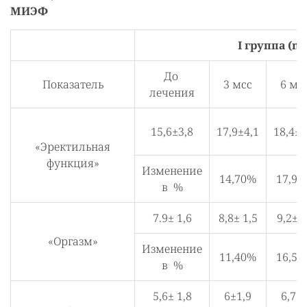
МИЭФ
I группа (n 
До
Показатель
3 мсс
6 мс
лечения
15,6±3,8
17,9±4,1
18,4±4
«Эректильная
функция»
Изменение
14,70%
17,90
в %
7.9± 1,6
8,8± 1,5
9,2±1
«Оргазм»
Изменение
11,40%
16,50
в %
5,6± 1,8
6±1,9
6,7±