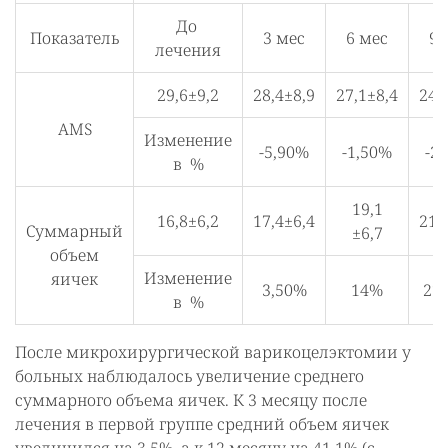
До
Показатель
3 мес
6 мес
9 
лечения
29,6±9,2
28,4±8,9
27,1±8,4
24,
AMS
Изменение
-5,90%
-1,50%
-2
в %
19,1
16,8±6,2
17,4±6,4
21,
Суммарный
±6,7
объем
Изменение
яичек
3,50%
14%
27
в %
После микрохирургической варикоцелэктомии у
больных наблюдалось увеличение среднего
суммарного объема яичек. К 3 месяцу после
лечения в первой группе средний объем яичек