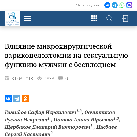
Мы в соцсетях:
Экосистема
для урологов
Влияние микрохирургической
варикоцелэктомии на сексуальную
функцию мужчин с бесплодием
31.03.2018
4833
0
1-3
Гамидов Сафар Исраилович
, Овчинников
1
1,3
Руслан Игоревич
, Попова Алина Юрьевна
,
1
Щербаков Дмитрий Викторович
, Ижбаев
2
Сергей Хасянович