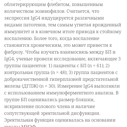
облитерирующим флебитом, повышенным
количеством эозинофилов. Считается, что
экспрессия IgG4 индуцируется различными
видами патогенов, тем самым угнетая врожденный
иммунитет и в конечном итоге приводя к стойкому
воспалению. Более того, когда воспаление
становится хроническим, это может привести к
фиброзу. Чтобы изучить взаимосвязь между БП и
IgG4, ученые провели исследование, включающее 3
группы пациентов: 1) пациенты с БП (n = 61); 2)
контрольная группа (n = 48); 3) группа пациентов с
доброкачественной гиперплазией предстательной
железы (ДГПЖ) (n = 30). Измерение IgG4 выполняли
с использованием иммуноферментного анализа. В
группе БП оценивались размер бляшки,
искривление полового члена и наличие
сопутствующей эректильной дисфункции.
Эректильная функция оценивалась на основании
шкалы МИЭФ.