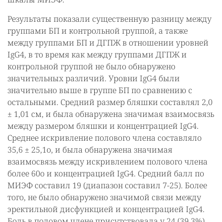
Результаты показали существенную разницу между
группами БП и контрольной группой, а также
между группами БП и ДГПЖ в отношении уровней
IgG4, в то время как между группами ДГПЖ и
контрольной группой не было обнаружено
значительных различий. Уровни IgG4 были
значительно выше в группе БП по сравнению с
остальными. Средний размер бляшки составлял 2,0
± 1,01 см, и была обнаружена значимая взаимосвязь
между размером бляшки и концентрацией IgG4.
Среднее искривление полового члена составляло
35,6 ± 25,1о, и была обнаружена значимая
взаимосвязь между искривлением полового члена
более 60о и концентрацией IgG4. Средний балл по
МИЭФ составил 19 (диапазон составил 7-25). Более
того, не было обнаружено значимой связи между
эректильной дисфункцией и концентрацией IgG4.
Боль в половом члене присутствовала у 24 (39,3%)