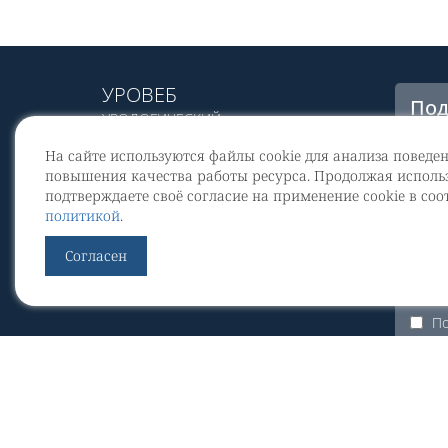
УРОВЕБ
Под
УРОЛОГИЧЕСКИЙ
рас
ИНФОРМАЦИОННЫЙ ПОРТАЛ
На сайте используются файлы cookie для анализа поведе
© 2002 - 2026
повышения качества работы ресурса. Продолжая использ
МЕДИАКИТ 2023
подтверждаете своё согласие на применение cookie в соо
Со
политикой
.
перс
Контакты
Согласен
По
Уров
По
ЭКУр