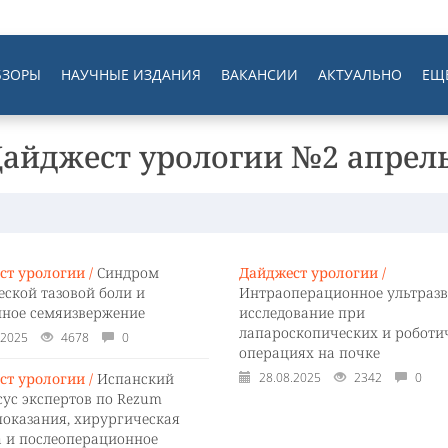
БЗОРЫ
НАУЧНЫЕ ИЗДАНИЯ
ВАКАНСИИ
АКТУАЛЬНО
ЕЩ
Дайджест урологии №2 апрель
ст урологии /
Синдром
Дайджест урологии /
еской тазовой боли и
Интраоперационное ультразв
нное семяизвержение
исследование при
лапароскопических и роботи
.2025
4678
0
операциях на почке
ст урологии /
Испанский
28.08.2025
2342
0
сус экспертов по Rezum
 показания, хирургическая
а и послеоперационное