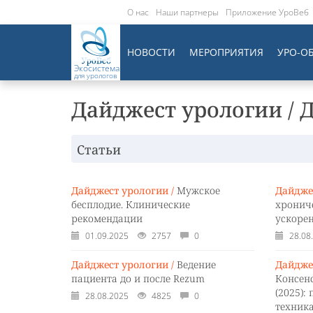
О нас
Наши партнеры
Приложение УроВеб
НОВОСТИ
МЕРОПРИЯТИЯ
УРО-О
Экосистема
для урологов
Дайджест урологии / 
Статьи
Дайджест урологии /
Мужское
Дайдже
бесплодие. Клинические
хронич
рекомендации
ускоре
01.09.2025
2757
0
28.08
Дайджест урологии /
Ведение
Дайдже
пациента до и после Rezum
Консен
(2025):
28.08.2025
4825
0
техник