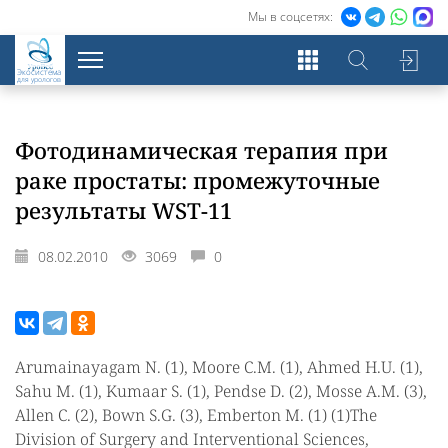
Мы в соцсетях:
Экосистема
для урологов
Фотодинамическая терапия при
раке простаты: промежуточные
результаты WST-11
08.02.2010
3069
0
Arumainayagam N. (1), Moore C.M. (1), Ahmed H.U. (1),
Sahu M. (1), Kumaar S. (1), Pendse D. (2), Mosse A.M. (3),
Allen C. (2), Bown S.G. (3), Emberton M. (1) (1)The
Division of Surgery and Interventional Sciences,