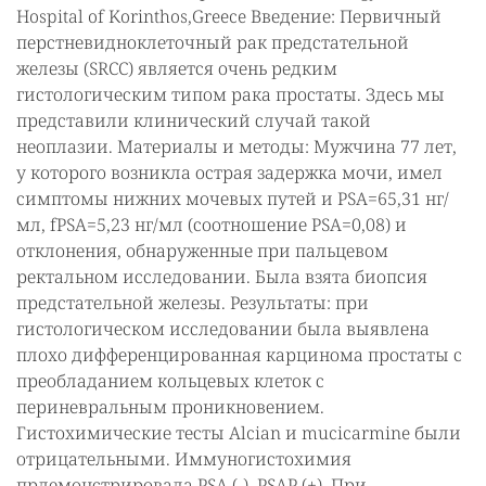
Hospital of Korinthos,Greece Введение: Первичный
перстневидноклеточный рак предстательной
железы (SRCC) является очень редким
гистологическим типом рака простаты. Здесь мы
представили клинический случай такой
неоплазии. Материалы и методы: Мужчина 77 лет,
у которого возникла острая задержка мочи, имел
симптомы нижних мочевых путей и PSA=65,31 нг/
мл, fPSA=5,23 нг/мл (соотношение PSA=0,08) и
отклонения, обнаруженные при пальцевом
ректальном исследовании. Была взята биопсия
предстательной железы. Результаты: при
гистологическом исследовании была выявлена
плохо дифференцированная карцинома простаты с
преобладанием кольцевых клеток с
периневральным проникновением.
Гистохимические тесты Alcian и mucicarmine были
отрицательными. Иммуногистохимия
прдемонстрировала PSA (-), PSAP (+). При