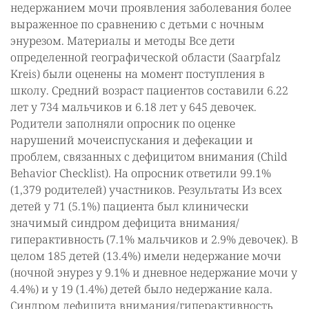
недержанием мочи проявления заболевания более
выраженное по сравнению с детьми с ночным
энурезом. Материалы и методы Все дети
определенной географической области (Saarpfalz
Kreis) были оценены на момент поступления в
школу. Средний возраст пациентов составили 6.22
лет у 734 мальчиков и 6.18 лет у 645 девочек.
Родители заполняли опросник по оценке
нарушений мочеиспускания и дефекации и
проблем, связанных с дефицитом внимания (Child
Behavior Checklist). На опросник ответили 99.1%
(1,379 родителей) участников. Результаты Из всех
детей у 71 (5.1%) пациента был клинически
значимый синдром дефицита внимания/
гиперактивность (7.1% мальчиков и 2.9% девочек). В
целом 185 детей (13.4%) имели недержание мочи
(ночной энурез у 9.1% и дневное недержание мочи у
4.4%) и у 19 (1.4%) детей было недержание кала.
Синдром дефицита внимания/гиперактивность