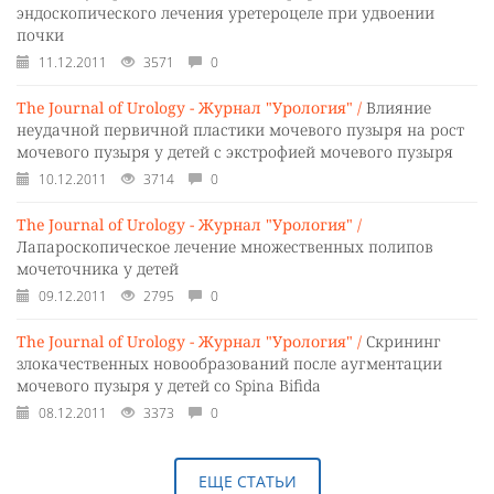
эндоскопического лечения уретероцеле при удвоении
почки
11.12.2011
3571
0
The Journal of Urology - Журнал "Урология" /
Влияние
неудачной первичной пластики мочевого пузыря на рост
мочевого пузыря у детей с экстрофией мочевого пузыря
10.12.2011
3714
0
The Journal of Urology - Журнал "Урология" /
Лапароскопическое лечение множественных полипов
мочеточника у детей
09.12.2011
2795
0
The Journal of Urology - Журнал "Урология" /
Скрининг
злокачественных новообразований после аугментации
мочевого пузыря у детей со Spina Bifida
08.12.2011
3373
0
ЕЩЕ СТАТЬИ