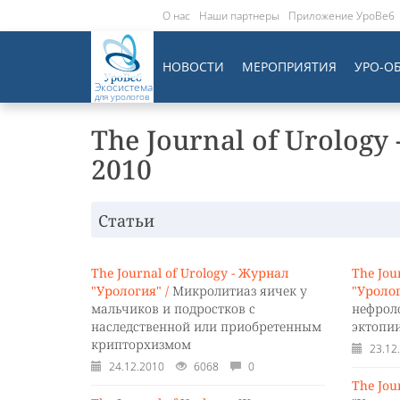
О нас
Наши партнеры
Приложение УроВеб
НОВОСТИ
МЕРОПРИЯТИЯ
УРО-О
Экосистема
для урологов
The Journal of Urology
2010
Статьи
The Journal of Urology - Журнал
The Jou
"Урология" /
Микролитиаз яичек у
"Уролог
мальчиков и подростков с
нефрол
наследственной или приобретенным
эктопи
крипторхизмом
23.12
24.12.2010
6068
0
The Jou