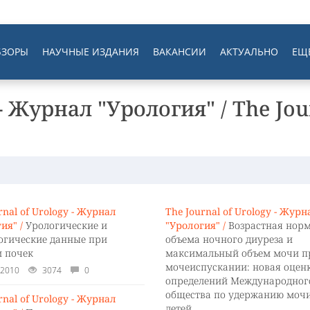
БЗОРЫ
НАУЧНЫЕ ИЗДАНИЯ
ВАКАНСИИ
АКТУАЛЬНО
ЕЩ
 - Журнал "Урология" / The Jou
rnal of Urology - Журнал
The Journal of Urology - Журн
ия" /
Урологические и
"Урология" /
Возрастная нор
огические данные при
объема ночного диуреза и
и почек
максимальный объем мочи п
мочеиспускании: новая оцен
.2010
3074
0
определений Международног
общества по удержанию мочи
rnal of Urology - Журнал
детей