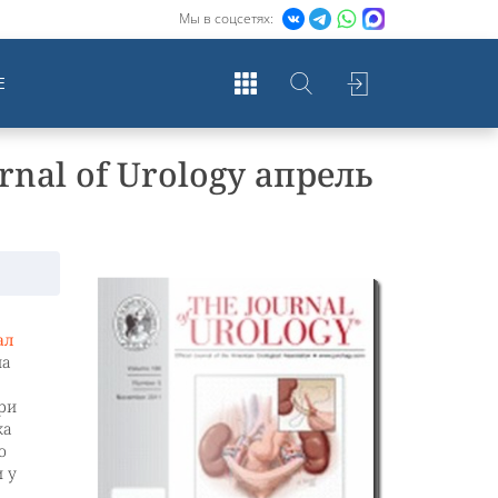
Мы в соцсетях:
Е
rnal of Urology апрель
ал
ма
ри
ка
о
 у