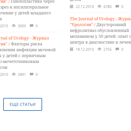
ия" /
Пиелопластика через
зрез и ипсилатеральное
22.12.2010
6780
0
ечение у детей младшего
а
The Journal of Urology - Журн
"Урология" /
Двусторонний
.2010
3000
0
нефролитиаз обусловленный
меламином у 50 детей: опыт 
rnal of Urology - Журнал
центра в диагностике и лече
ия" /
Факторы риска
новения инфекции мочевой
18.12.2010
2755
0
ы у детей с первичным
о-мочеточниковым
сом
.2010
2891
0
ЕЩЕ СТАТЬИ