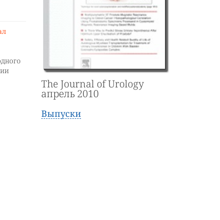
ал
одного
нии
The Journal of Urology
апрель 2010
Выпуски