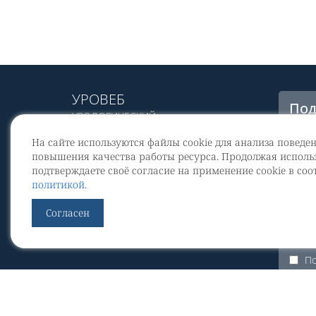
УРОВЕБ
Под
УРОЛОГИЧЕСКИЙ
рас
ИНФОРМАЦИОННЫЙ ПОРТАЛ
На сайте используются файлы cookie для анализа поведе
© 2002 - 2026
повышения качества работы ресурса. Продолжая использ
МЕДИАКИТ 2023
подтверждаете своё согласие на применение cookie в соо
Со
политикой
.
перс
Контакты
Согласен
По
Уров
По
ЭКУр