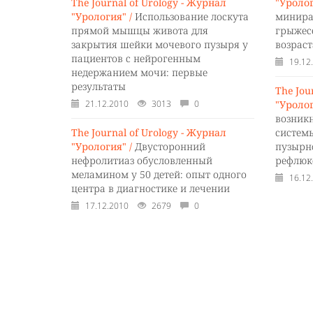
The Journal of Urology - Журнал
"Уролог
"Урология" /
Использование лоскута
минира
прямой мышцы живота для
грыжес
закрытия шейки мочевого пузыря у
возраст
пациентов с нейрогенным
19.12
недержанием мочи: первые
результаты
The Jou
21.12.2010
3013
0
"Уролог
возник
The Journal of Urology - Журнал
систем
"Урология" /
Двусторонний
пузырн
нефролитиаз обусловленный
рефлюк
меламином у 50 детей: опыт одного
16.12
центра в диагностике и лечении
17.12.2010
2679
0