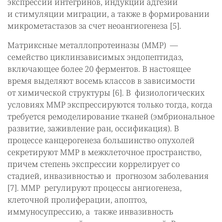
экспрессии интегринов, индукции адгезии
и стимуляции миграции, а также в формировании
микрометастазов за счет неоангиогенеза [5].
Матриксные металлопротеиназы (MMP) —
семейство циклинзависимых эндопептидаз,
включающее более 20 ферментов. В настоящее
время выделяют восемь классов в зависимости
от химической структуры [6]. В физиологических
условиях MMP экспрессируются только тогда, когда
требуется ремоделирование тканей (эмбриональное
развитие, заживление ран, оссификация). В
процессе канцерогенеза большинство опухолей
секретируют MMP в межклеточное пространство,
причем степень экспрессии коррелирует со
стадией, инвазивностью и прогнозом заболевания
[7]. MMP регулируют процессы ангиогенеза,
клеточной пролиферации, апоптоз,
иммуносупрессию, а также инвазивность