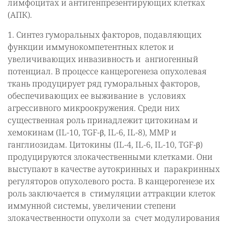
лимфоцитах и антигенпрезентирующих клетках
(АПК).
1. Синтез гуморальных факторов, подавляющих
функции иммунокомпетентных клеток и
увеличивающих инвазивность и ангиогенный
потенциал. В процессе канцерогенеза опухолевая
ткань продуцирует ряд гуморальных факторов,
обеспечивающих ее выживание в условиях
агрессивного микроокружения. Cреди них
существенная роль принадлежит цитокинам и
хемокинам (IL-10, TGF-β, IL-6, IL-8), MMP и
ганглиозидам. Цитокины (IL-4, IL-6, IL-10, TGF-β)
продуцируются злокачественными клетками. Они
выступают в качестве аутокринных и паракринных
регуляторов опухолевого роста. В канцерогенезе их
роль заключается в стимуляции аттракции клеток
иммунной системы, увеличении степени
злокачественности опухоли за счет модулирования