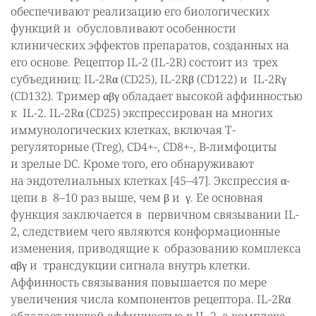
обеспечивают реализацию его биологических
функций и обусловливают особенности
клинических эффектов препаратов, созданных на
его основе. Рецептор IL-2 (IL-2R) состоит из трех
субъединиц: IL-2Rα (CD25), IL-2Rβ (CD122) и IL-2Rγ
(CD132). Тример αβγ обладает высокой аффинностью
к IL-2. IL-2Rα (CD25) экспрессирован на многих
иммунологических клетках, включая Т-
регуляторные (Treg), CD4+-, CD8+-, В-лимфоциты
и зрелые DC. Кроме того, его обнаруживают
на эндотелиальных клетках [45–47]. Экспрессия α-
цепи в 8–10 раз выше, чем β и γ. Ее основная
функция заключается в первичном связывании IL-
2, следствием чего являются конформационные
изменения, приводящие к образованию комплекса
αβγ и трансдукции сигнала внутрь клетки.
Аффинность связывания повышается по мере
увеличения числа компонентов рецептора. IL-2Rα