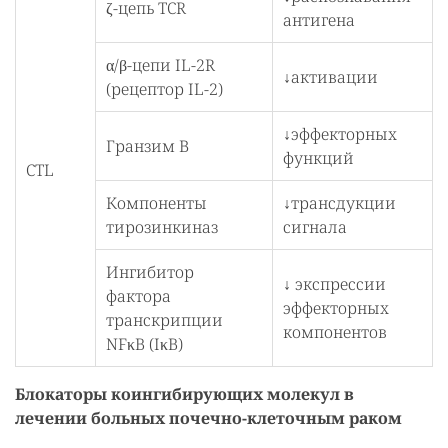
ζ-цепь TCR
антигена
α/β-цепи IL-2R
↓активации
(рецептор IL-2)
↓эффекторных
Гранзим В
функций
CTL
Компоненты
↓трансдукции
тирозинкиназ
сигнала
Ингибитор
↓ экспрессии
фактора
эффекторных
транскрипции
компонентов
NFκB (IκB)
Блокаторы коингибирующих молекул в
лечении больных почечно-клеточным раком