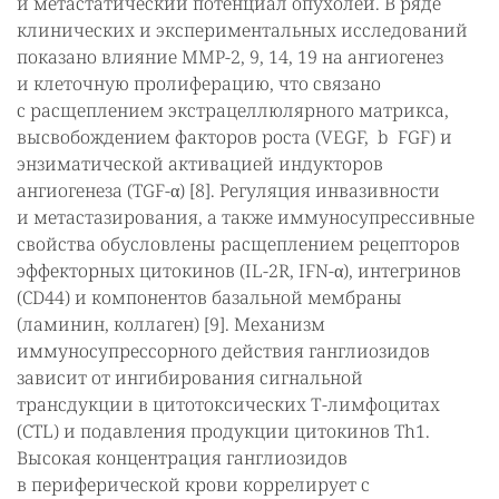
и метастатический потенциал опухолей. В ряде
клинических и экспериментальных исследований
показано влияние MMP-2, 9, 14, 19 на ангиогенез
и клеточную пролиферацию, что связано
с расщеплением экстрацеллюлярного матрикса,
высвобождением факторов роста (VEGF, b FGF) и
энзиматической активацией индукторов
ангиогенеза (TGF-α) [8]. Регуляция инвазивности
и метастазирования, а также иммуносупрессивные
свойства обусловлены расщеплением рецепторов
эффекторных цитокинов (IL-2R, IFN-α), интегринов
(CD44) и компонентов базальной мембраны
(ламинин, коллаген) [9]. Механизм
иммуносупрессорного действия ганглиозидов
зависит от ингибирования сигнальной
трансдукции в цитотоксических Т-лимфоцитах
(CTL) и подавления продукции цитокинов Th1.
Высокая концентрация ганглиозидов
в периферической крови коррелирует с