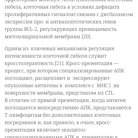
гибель, клеточная гибель в условиях дефицита
пролиферативных сигналов) связана с дисбалансом
экспрессии про- и антиапоптотических генов
группы BCL-2, регулирующих проницаемость
митохондриальной мембраны [20].
Одним из ключевых механизмов регуляции
интенсивности клеточной гибели служит
кросстолерантность [21]. Кросс-презентация —
процесс, при котором специализированные АПК
поглощают, расщепляют и экспрессируют
опухолевые антигены в комплексе с MHC I на
поверхности мембраны, представляя их CTL.
В отличие от прямой презентации, когда антиген
поглощается непосредственно АПК, представляется
Т-лимфоцитам без дополнительных клеточных
посредников и, как правило, в очаге, кросс-
презентация включает экзоцитоз
специализированными АПК и презентацию в