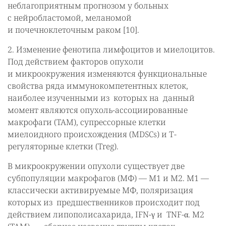
неблагоприятным прогнозом у больных
с нейробластомой, меланомой
и почечноклеточным раком [10].
2. Изменение фенотипа лимфоцитов и миелоцитов.
Под действием факторов опухоли
и микроокружения изменяются функциональные
свойства ряда иммунокомпетентных клеток,
наиболее изученными из которых на данный
момент являются опухоль-ассоциированные
макрофаги (TAM), супрессорные клетки
миелоидного происхождения (MDSCs) и Т-
регуляторные клетки (Treg).
В микроокружении опухоли существует две
субпопуляции макрофагов (МФ) — М1 и М2. М1 —
классически активируемые МФ, поляризация
которых из предшественников происходит под
действием липополисахарида, IFN-γ и TNF-α. М2