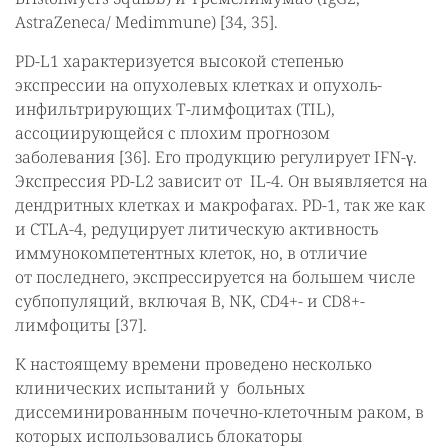
AstraZeneca/ Medimmune) [34, 35].
PD-L1 характеризуется высокой степенью
экспрессии на опухолевых клетках и опухоль-
инфильтрирующих Т-лимфоцитах (TIL),
ассоциирующейся с плохим прогнозом
заболевания [36]. Его продукцию регулирует IFN-γ.
Экспрессия PD-L2 зависит от IL-4. Он выявляется на
дендритных клетках и макрофагах. PD-1, так же как
и CTLA-4, редуцирует литическую активность
иммунокомпетентных клеток, но, в отличие
от последнего, экспрессируется на большем числе
субпопуляций, включая B, NK, CD4+- и CD8+-
лимфоциты [37].
К настоящему времени проведено несколько
клинических испытаний у больных
диссеминированным почечно-клеточным раком, в
которых использовались блокаторы