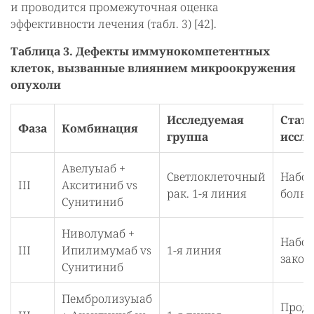
и проводится промежуточная оценка
эффективности лечения (табл. 3) [42].
Таблица 3. Дефекты иммунокомпетентных
клеток, вызванные влиянием микроокружения
опухоли
Исследуемая
Стату
Фаза
Комбинация
группа
иссл
Авелуыаб +
Светлоклеточный
Набо
III
Акситиниб vs
рак. 1-я линия
боль
Сунитиниб
Ниволумаб +
Набо
III
Ипилимумаб vs
1-я линия
закон
Сунитиниб
Пембролизуыаб
Продо