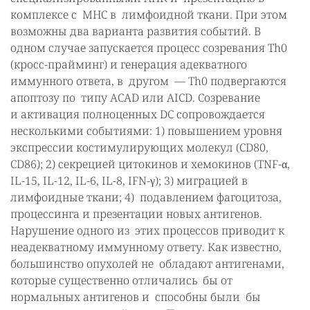
комплексе с MHC в лимфоидной ткани. При этом
возможны два варианта развития событий. В
одном случае запускается процесс созревания Th0
(кросс-прайминг) и генерация адекватного
иммунного ответа, в другом — Th0 подвергаются
апоптозу по типу ACAD или AICD. Созревание
и активация полноценных DC сопровождается
несколькими событиями: 1) повышением уровня
экспрессии костимулирующих молекул (CD80,
CD86); 2) секрецией цитокинов и хемокинов (TNF-α,
IL-15, IL-12, IL-6, IL-8, IFN-γ); 3) миграцией в
лимфоидные ткани; 4) подавлением фагоцитоза,
процессинга и презентации новых антигенов.
Нарушение одного из этих процессов приводит к
неадекватному иммунному ответу. Как известно,
большинство опухолей не обладают антигенами,
которые существенно отличались бы от
нормальных антигенов и способны были бы