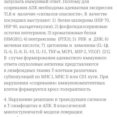
запускать иммунный ответ. Поэтому для
созревания АПК необходима адекватная экспрессия
TLR и наличие «сигналов опасности». В качестве
последних выступают: 1) белки-шапероны (HSP 70,
HSP 90, кальретикулин); 2) фосфатидилсериновые
остатки интегринов; 3) хроматиновые белки
(HMGB1); 4) пентраксины (PTX3); 5) РНК и ДНК; 6)
мочевая кислота; 7) цитокины и хемокины (IL-1β,
IL-6, IL-8, IL-10, IL-15, TNF-α, MCP1, MIP-2, VEGF) [21].
В случае формирования адекватного иммунного
ответа опухолевые антигены представляются
в лимфоидных тканях Т-клеткам различных
субпопуляций по MHC I, MHC II или CD1 пути. При
нарушении «созревания» иммунокомпетентных
клеток формируется кросс-толерантность.
4. Нарушение рецепции и трансдукции сигналов
в Т-лимфоцитах и АПК. В классической
многоступенчатой модели генерации