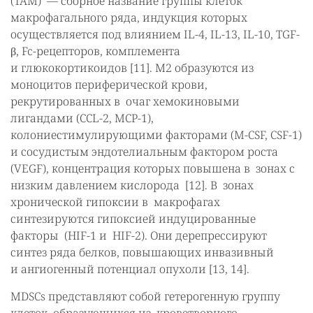
(TAM) — сборное название группы клеток
макрофагального ряда, индукция которых
осуществляется под влиянием IL-4, IL-13, IL-10, TGF-
β, Fc-рецепторов, комплемента
и глюкокортикоидов [11]. М2 образуются из
моноцитов периферической крови,
рекрутированных в очаг хемокиновыми
лигандами (CCL-2, MCP-1),
колониестимулирующими факторами (M-CSF, CSF-1)
и сосудистым эндотелиальным фактором роста
(VEGF), концентрация которых повышена в зонах с
низким давлением кислорода [12]. В зонах
хронической гипоксии в макрофагах
синтезируются гипоксией индуцированные
факторы (HIF-1 и HIF-2). Они дерепрессируют
синтез ряда белков, повышающих инвазивный
и ангиогенный потенциал опухоли [13, 14].
MDSCs представляют собой гетерогенную группу