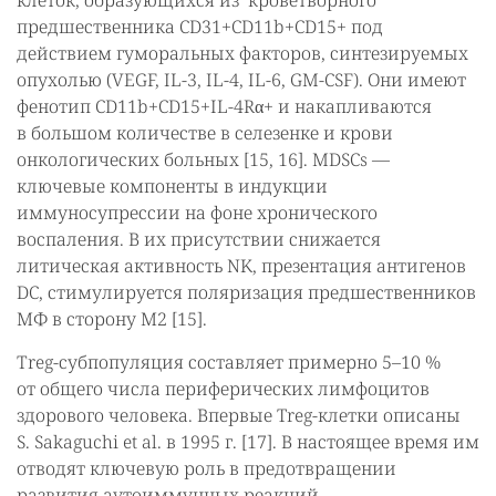
клеток, образующихся из кроветворного
предшественника CD31+CD11b+CD15+ под
действием гуморальных факторов, синтезируемых
опухолью (VEGF, IL-3, IL-4, IL-6, GM-CSF). Они имеют
фенотип CD11b+CD15+IL-4Rα+ и накапливаются
в большом количестве в селезенке и крови
онкологических больных [15, 16]. MDSCs —
ключевые компоненты в индукции
иммуносупрессии на фоне хронического
воспаления. В их присутствии снижается
литическая активность NK, презентация антигенов
DC, стимулируется поляризация предшественников
МФ в сторону М2 [15].
Тreg-субпопуляция составляет примерно 5–10 %
от общего числа периферических лимфоцитов
здорового человека. Впервые Treg-клетки описаны
S. Sakaguchi et al. в 1995 г. [17]. В настоящее время им
отводят ключевую роль в предотвращении
развития аутоиммунных реакций