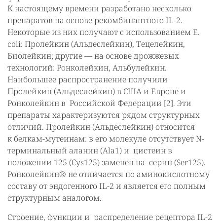
К настоящему времени разработано несколько
препаратов на основе рекомбинантного IL-2.
Некоторые из них получают с использованием E.
coli: Пролейкин (Альдеслейкин), Тецелейкин,
Биолейкин; другие — на основе дрожжевых
технологий: Ронколейкин, Альбулейкин.
Наибольшее распространение получили
Пролейкин (Альдеслейкин) в США и Европе и
Ронколейкин в Российской Федерации [2]. Эти
препараты характеризуются рядом структурных
отличий. Пролейкин (Альдеcлейкин) относится
к белкам-мутеинам: в его молекуле отсутствует N-
терминальный аланин (Ala1) и цистеин в
положении 125 (Cys125) заменен на серин (Ser125).
Ронколейкин® не отличается по аминокислотному
составу от эндогенного IL-2 и является его полным
структурным аналогом.
Строение, функции и распределение рецептора IL-2