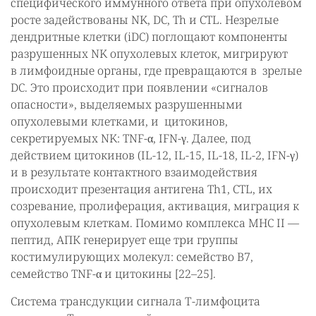
специфического иммунного ответа при опухолевом
росте задействованы NK, DC, Th и CTL. Незрелые
дендритные клетки (iDC) поглощают компоненты
разрушенных NK опухолевых клеток, мигрируют
в лимфоидные органы, где превращаются в зрелые
DC. Это происходит при появлении «сигналов
опасности», выделяемых разрушенными
опухолевыми клетками, и цитокинов,
секретируемых NK: TNF-α, IFN-γ. Далее, под
действием цитокинов (IL-12, IL-15, IL-18, IL-2, IFN-γ)
и в результате контактного взаимодействия
происходит презентация антигена Th1, CTL, их
созревание, пролиферация, активация, миграция к
опухолевым клеткам. Помимо комплекса MHC II —
пептид, АПК генерирует еще три группы
костимулирующих молекул: семейство B7,
семейство TNF-α и цитокины [22–25].
Система трансдукции сигнала Т-лимфоцита