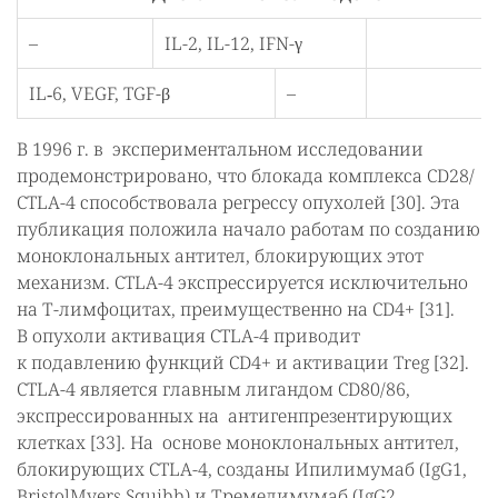
–
IL-2, IL-12, IFN-γ
IL‑6, VEGF, TGF-β
–
В 1996 г. в экспериментальном исследовании
продемонстрировано, что блокада комплекса CD28/
CTLA-4 способствовала регрессу опухолей [30]. Эта
публикация положила начало работам по созданию
моноклональных антител, блокирующих этот
механизм. CTLA-4 экспрессируется исключительно
на Т-лимфоцитах, преимущественно на CD4+ [31].
В опухоли активация CTLA-4 приводит
к подавлению функций CD4+ и активации Treg [32].
CTLA-4 является главным лигандом CD80/86,
экспрессированных на антигенпрезентирующих
клетках [33]. На основе моноклональных антител,
блокирующих CTLA-4, созданы Ипилимумаб (IgG1,
BristolMyers Squibb) и Тремелимумаб (IgG2,