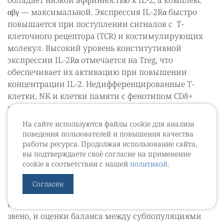
обладает низкой аффинностью к IL-2, а комплекс
αβγ — максимальной. Экспрессия IL-2Rα быстро
повышается при поступлении сигналов с Т-
клеточного рецептора (TCR) и костимулирующих
молекул. Высокий уровень конститутивной
экспрессии IL-2Rα отмечается на Treg, что
обеспечивает их активацию при повышении
концентрации IL-2. Недифференцированные Т-
клетки, NK и клетки памяти с фенотипом CD8+
характеризуются высокой степенью
конститутивной экспрессии β- и γ-субъединиц
На сайте используются файлы cookie для анализа
и возможностью быстрого синтеза α-субъединицы
поведения пользователей и повышения качества
при появлении IL-2 [48]. Таким образом, при
работы ресурса. Продолжая использование сайта,
вы подтверждаете своё согласие на применение
экзогенном введении IL-2 создается ситуации
cookie в соответствии с нашей
политикой
.
«конкуренции» между эффекторными и Т-
регуляторными клетками, что определяет
Согласен
необходимость использования дополнительных
компонентов, подавляющих иммуносупрессивное
звено, и оценки баланса между субпопуляциями