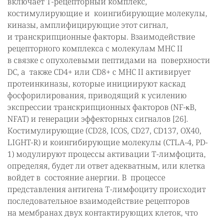
включает Т-рецепторный комплекс,
костимулирующие и коингибирующие молекулы,
киназы, амплифицирующие этот сигнал,
и транскрипционные факторы. Взаимодействие
рецепторного комплекса с молекулам MHC II
в связке с опухолевыми пептидами на поверхности
DC, а также CD4+ или СD8+ с MHC II активирует
протеинкиназы, которые инициируют каскад
фосфорилирования, приводящий к усилению
экспрессии транскрипционных факторов (NF-κB,
NFAT) и генерации эффекторных сигналов [26].
Костимулирующие (CD28, ICOS, CD27, CD137, OX40,
LIGHT-R) и коингибирующие молекулы (CTLA-4, PD-
1) модулируют процессы активации Т-лимфоцита,
определяя, будет ли ответ адекватным, или клетка
войдет в состояние анергии. В процессе
представления антигена Т-лимфоциту происходит
последовательное взаимодействие рецепторов
на мембранах двух контактирующих клеток, что