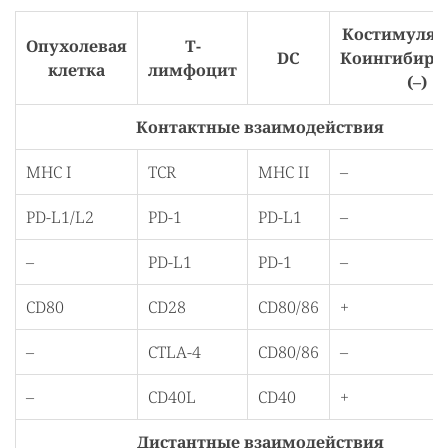
Костимуляци
Опухолевая
Т-
DC
Коингибиро
клетка
лимфоцит
(–)
Контактные взаимодействия
MHC I
TCR
MHC II
–
PD-L1/L2
PD-1
PD-L1
–
–
PD-L1
PD-1
–
CD80
CD28
CD80/86
+
–
CTLA-4
CD80/86
–
–
CD40L
CD40
+
Дистантные взаимодействия