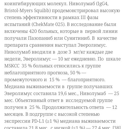
коингибирующих молекул. Ниволумаб (IgG4,
Bristol-Myers Squibb) продемонстрировал высокую
степень эффективности в рамках III фазы
испытаний (ChekMate 025). В исследование были
включены 420 больных, которые в первой линии
получали Пазопаниб или Сунитиниб. В качестве
препарата сравнения выступал Эверолимус.
Ниволумаб вводили в дозе 3 мг/кг каждые две
недели, Эверолимус — 10 мг ежедневно. По шкале
MSKCC 35 % больных относились к группе
неблагоприятного прогноза, 50 % —
промежуточного и 15 % — благоприятного.
Медиана выживаемости в группе получавших
Эверолимус составила 19,6 мес., Ниволумаб — 25
мес. Объективный ответ в исследуемой группе
получен в 25 %. Продолжительность ответа — 12
месяцев. В подгруппе с высокой степенью
экспрессии PD-L1 (≥1 %) медиана выживаемости
составила 21,8 мес., с низкой (<1 %) — 27,4 мес. [38].