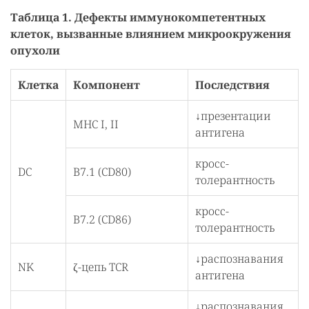
Таблица 1. Дефекты иммунокомпетентных
клеток, вызванные влиянием микроокружения
опухоли
Клетка
Компонент
Последствия
↓презентации
MHC I, II
антигена
кросс-
DC
В7.1 (CD80)
толерантность
кросс-
B7.2 (CD86)
толерантность
↓распознавания
NK
ζ-цепь TCR
антигена
↓распознавания