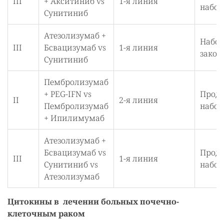
III
+ Акситиниб vs
1-я линия
набор
Сунитиниб
Атезолизумаб +
Набо
III
Бсвацизумаб vs
1-я линия
закон
Сунитиниб
Пембролизумаб
+ PEG-IFN vs
Продо
II
2-я линия
Пембролизумаб
набор
+ Ипилимумаб
Атезолизумаб +
Бсвацизумаб vs
Продо
III
1-я линия
Сунитиниб vs
набор
Атезолизумаб
Цитокины в лечении больных почечно-
клеточным раком