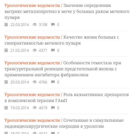
Урологические ведомости /
Значение определения
матрикс-металлопротеаз в моче у больных раком мочевого
пузыря
22.03.2014
3108
0
Урологические ведомости /
Качество жизни больных с
гиперактивностью мочевого пузыря
21.03.2014
4371
0
Урологические ведомости /
Особенности гемостаза при
трансуретральной резекции предстательной железы с
применением ингибитора фибринолиза
20.03.2014
4766
0
Урологические ведомости /
Роль вазоактивных препаратов
в комплексной терапии ГАмП
19.03.2014
4019
0
Урологические ведомости /
Сочетанные и симультанные
эндовидеохирургические операции в урологии
18.03.2014
4622
0