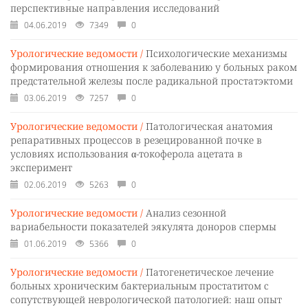
перспективные направления исследований
04.06.2019
7349
0
Урологические ведомости /
Психологические механизмы
формирования отношения к заболеванию у больных раком
предстательной железы после радикальной простатэктоми
03.06.2019
7257
0
Урологические ведомости /
Патологическая анатомия
репаративных процессов в резецированной почке в
условиях использования α-токоферола ацетата в
эксперимент
02.06.2019
5263
0
Урологические ведомости /
Анализ сезонной
вариабельности показателей эякулята доноров спермы
01.06.2019
5366
0
Урологические ведомости /
Патогенетическое лечение
больных хроническим бактериальным простатитом с
сопутствующей неврологической патологией: наш опыт