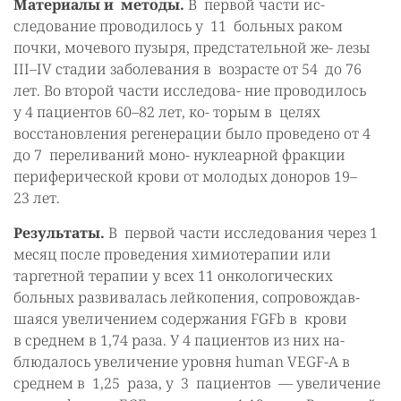
Материалы и методы.
В первой части ис-
следование проводилось у 11 больных раком
почки, мочевого пузыря, предстательной же- лезы
III–IV стадии заболевания в возрасте от 54 до 76
лет. Во второй части исследова- ние проводилось
у 4 пациентов 60–82 лет, ко- торым в целях
восстановления регенерации было проведено от 4
до 7 переливаний моно- нуклеарной фракции
периферической крови от молодых доноров 19–
23 лет.
Результаты.
В первой части исследования через 1
месяц после проведения химиотерапии или
таргетной терапии у всех 11 онкологических
больных развивалась лейкопения, сопровождав-
шаяся увеличением содержания FGFb в крови
в среднем в 1,74 раза. У 4 пациентов из них на-
блюдалось увеличение уровня human VEGF-A в
среднем в 1,25 раза, у 3 пациентов — увеличение