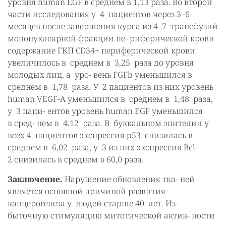
уровня human EGF в среднем в 1,13 раза. Во второй
части исследования у 4 пациентов через 3–6
месяцев после завершения курса из 4–7 трансфузий
мононуклеарной фракции пе- риферической крови
содержание ГКП CD34+ периферической крови
увеличилось в среднем в 3,25 раза до уровня
молодых лиц, а уро- вень FGFb уменьшился в
среднем в 1,78 раза. У 2 пациентов из них уровень
human VEGF-A уменьшился в среднем в 1,48 раза,
у 3 паци- ентов уровень human EGF уменьшился
в сред- нем в 4,12 раза. В буккальном эпителии у
всех 4 пациентов экспрессия p53 снизилась в
среднем в 6,02 раза, у 3 из них экспрессия Bcl-
2 снизилась в среднем в 60,0 раза.
Заключение.
Нарушение обновления тка- ней
является основной причиной развития
канцерогенеза у людей старше 40 лет. Из-
быточную стимуляцию митотической актив- ности