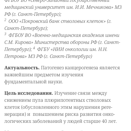
ФГБОУ ВО «Северо-Западный государственный
медицинский университет им. И.И. Мечникова» МЗ
РФ (г. Санкт-Петербург);
2
ООО «Покровский банк стволовых клеток» (г.
Санкт-Петербург);
3
ФГБОУ ВО «Военно-медицинская академия имени
С.М. Кирова» Министерства обороны РФ (г. Санкт-
4
Петербург);
ФГБУ «НИИ онкологии им. Н.Н.
Петрова» МЗ РФ (г. Санкт-Петербург)
Актуальность.
Патогенез канцерогенеза является
важнейшим предметом изучения
фундаментальной науки.
Цель исследования.
Изучение связи между
снижением пула плюрипотентных стволовых
клеток (обусловленного этим нарушения реге-
нерации) и повышением риска развития онко-
логических заболеваний у людей старше 40 лет.