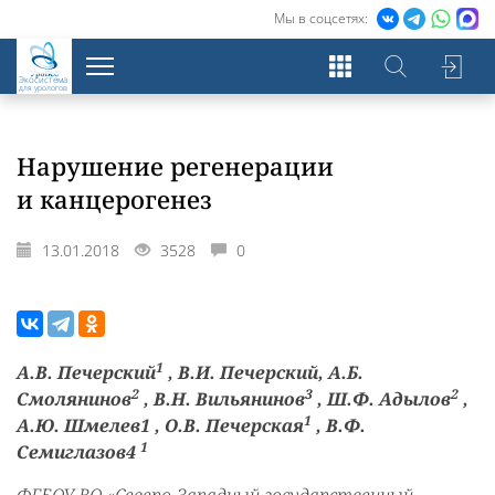
Мы в соцсетях:
Экосистема
для урологов
Нарушение регенерации
и канцерогенез
13.01.2018
3528
0
1
А.В. Печерский
, В.И. Печерский, А.Б.
2
3
2
Смолянинов
, В.Н. Вильянинов
, Ш.Ф. Адылов
,
1
А.Ю. Шмелев1 , О.В. Печерская
, В.Ф.
1
Семиглазов4