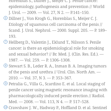
Horenblas S., Dillner J., Meijer C. J. Penile cancer:
epidemiology, pathogenesis and prevention // World
J. Urol. — 2009. — Vol. 27, N 2. — P.141–150.
Dillner J., Von Krogh G., Horenblas S., Meijer C. J.
Etiology of squamous cell carcinoma of the penis //
Scand. J. Urol. Nephrol. — 2000. Suppl. 205. — P. 189–
193.
Hellberg D., Valentin J., Eklund T., Nilsson S. Penile
cancer: is there an epidemiological role for smoking
and sexual behavior? // Br. Med. J. (Clin. Res. Ed.). —
1987. — Vol. 259. — P. 1306–1308.
Stewart S. B., Leder R. A., Inman B. A. Imaging tumors
of the penis and urethra // Urol. Clin. North Am. —
2010. — Vol. 37, N 3. — P. 353–367.
Petralia G., Villa G., Scardino E. et al. Local staging of
penile cancer using magnetic resonance imaging with
pharmacologically induced penile erection // Radiol.
Med. — 2008. — Vol. 113, N 4. — P. 517–528.
Crawshaw J. W., Hadway P., Hoffland D. et al. Sentinel