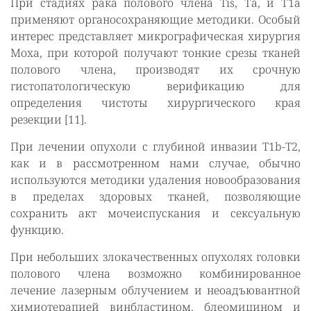
При стадиях рака полового члена Tis, Та, и Т1а
применяют органосохраняющие методики. Особый
интерес представляет микрографическая хирургия
Моха, при которой получают тонкие срезы тканей
полового члена, производят их срочную
гистопатологическую верификацию для
определения чистоты хирургического края
резекции [11].
При лечении опухоли с глубиной инвазии T1b-T2,
как и в рассмотренном нами случае, обычно
используются методики удаления новообразования
в пределах здоровых тканей, позволяющие
сохранить акт мочеиспускания и сексуальную
функцию.
При небольших злокачественных опухолях головки
полового члена возможно комбинированное
лечение лазерным облучением и неоадъювантной
химиотерапией винбластином, блеомицином и