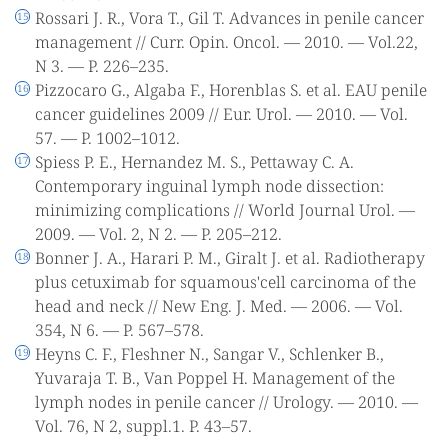
Rossari J. R., Vora T., Gil T. Advances in penile cancer
management // Curr. Opin. Oncol. — 2010. — Vol.22,
N 3. — P. 226–235.
Pizzocaro G., Algaba F., Horenblas S. et al. EAU penile
cancer guidelines 2009 // Eur. Urol. — 2010. — Vol.
57. — P. 1002–1012.
Spiess P. E., Hernandez M. S., Pettaway C. A.
Contemporary inguinal lymph node dissection:
minimizing complications // World Journal Urol. —
2009. — Vol. 2, N 2. — P. 205–212.
Bonner J. A., Harari P. M., Giralt J. et al. Radiotherapy
plus cetuximab for squamous'cell carcinoma of the
head and neck // New Eng. J. Med. — 2006. — Vol.
354, N 6. — P. 567–578.
Heyns C. F., Fleshner N., Sangar V., Schlenker B.,
Yuvaraja T. B., Van Poppel H. Management of the
lymph nodes in penile cancer // Urology. — 2010. —
Vol. 76, N 2, suppl.1. P. 43–57.