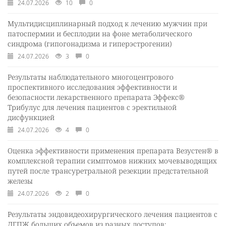
24.07.2026
10
0
Мультидисциплинарный подход к лечению мужчин при
патоспермии и бесплодии на фоне метаболического
синдрома (гипогонадизма и гиперэстрогении)
24.07.2026
3
0
Результаты наблюдательного многоцентрового
проспективного исследования эффективности и
безопасности лекарственного препарата Эффекс®
Трибулус для лечения пациентов с эректильной
дисфункцией
24.07.2026
4
0
Оценка эффективности применения препарата Везустен® в
комплексной терапии симптомов нижних мочевыводящих
путей после трансуретральной резекции предстательной
железы
24.07.2026
2
0
Результаты эндовидеохирургического лечения пациентов с
ДГПЖ больших объемов из разных доступов: