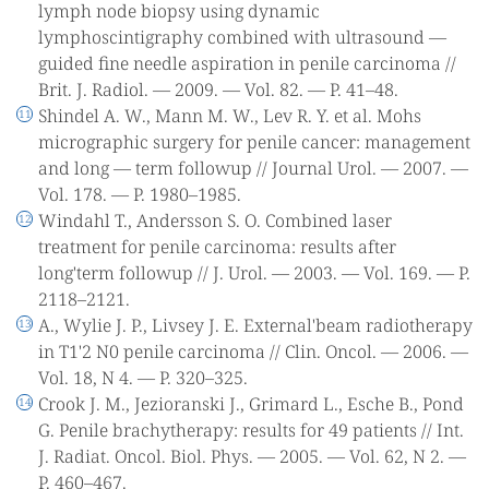
lymph node biopsy using dynamic
lymphoscintigraphy combined with ultrasound —
guided fine needle aspiration in penile carcinoma //
Brit. J. Radiol. — 2009. — Vol. 82. — P. 41–48.
Shindel A. W., Mann M. W., Lev R. Y. et al. Mohs
micrographic surgery for penile cancer: management
and long — term followup // Journal Urol. — 2007. —
Vol. 178. — P. 1980–1985.
Windahl T., Andersson S. O. Combined laser
treatment for penile carcinoma: results after
long'term followup // J. Urol. — 2003. — Vol. 169. — P.
2118–2121.
A., Wylie J. P., Livsey J. E. External'beam radiotherapy
in T1'2 N0 penile carcinoma // Clin. Oncol. — 2006. —
Vol. 18, N 4. — P. 320–325.
Crook J. M., Jezioranski J., Grimard L., Esche B., Pond
G. Penile brachytherapy: results for 49 patients // Int.
J. Radiat. Oncol. Biol. Phys. — 2005. — Vol. 62, N 2. —
P. 460–467.