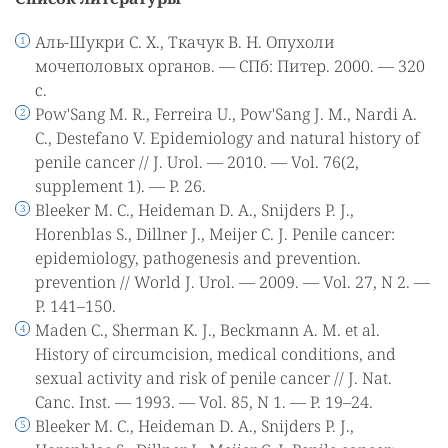
Аль-Шукри С. Х., Ткачук В. Н. Опухоли
мочеполовых органов. — СПб: Питер. 2000. — 320
с.
Pow'Sang M. R., Ferreira U., Pow'Sang J. M., Nardi A.
C., Destefano V. Epidemiology and natural history of
penile cancer // J. Urol. — 2010. — Vol. 76(2,
supplement 1). — P. 26.
Bleeker M. C., Heideman D. A., Snijders P. J.,
Horenblas S., Dillner J., Meijer C. J. Penile cancer:
epidemiology, pathogenesis and prevention.
prevention // World J. Urol. — 2009. — Vol. 27, N 2. —
P. 141–150.
Maden C., Sherman K. J., Beckmann A. M. et al.
History of circumcision, medical conditions, and
sexual activity and risk of penile cancer // J. Nat.
Canc. Inst. — 1993. — Vol. 85, N 1. — P. 19–24.
Bleeker M. C., Heideman D. A., Snijders P. J.,