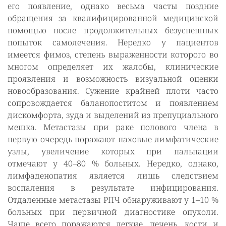
его появление, однако весьма часты поздние
обращения за квалифицированной медицинской
помощью после продолжительных безуспешных
попыток самолечения. Нередко у пациентов
имеется фимоз, степень выраженности которого во
многом определяет их жалобы, клинические
проявления и возможность визуальной оценки
новообразования. Сужение крайней плоти часто
сопровождается баланопоститом и появлением
дискомфорта, зуда и выделений из препуциального
мешка. Метастазы при раке полового члена в
первую очередь поражают паховые лимфатические
узлы, увеличение которых при пальпации
отмечают у 40–80 % больных. Нередко, однако,
лимфаденопатия является лишь следствием
воспаления в результате инфицирования.
Отдаленные метастазы РПЧ обнаруживают у 1–10 %
больных при первичной диагностике опухоли.
Чаще всего поражаются легкие, печень, кости и