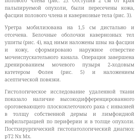
полового члена (рис. 2). Отступив 2 см от края
пальпируемой опухоли, были пересечены кожа,
фасции полового члена и кавернозные тела (рис. 3).
Уретра мобилизована на 1,5 см дистально и
отсечена. Белочные оболочки кавернозных тел
ушиты (рис. 4), над ними наложены швы на фасции
и кожу, сформировано наружное отверстие
мочеиспускательного канала. Операция завершена
дренированием мочевого пузыря 2‑ходовым
катетером Фолея (рис. 5) и наложением
асептической повязки.
Гистологическое исследование удаленной ткани
показало наличие высокодифференцированного
ороговевающего плоскоклеточного рака с инвазией
в толщу собственной дермы и лимфоидной
инфильтрацией по периферии и в толще опухоли.
Постхирургический гистопатологический диагноз:
pТ2 Nх Mх.