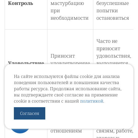
Контроль
мастурбацию
безуспешные
при
попытки
необходимости
остановиться
Часто не
приносит
Приносит
удовольствия,
Удовольствие
удовлетворение
выполняется
и радость
для снятия
На сайте используются файлы cookie для анализа
тревоги/
поведения пользователей и повышения качества
дисфории
работы ресурса. Продолжая использование сайта,
вы подтверждаете своё согласие на применение
cookie в соответствии с нашей
политикой
.
Серьезный
Согласен
Не мешает
ущерб
Последствия
работе и
социальным
отношениям
связям, работе,
здоровью