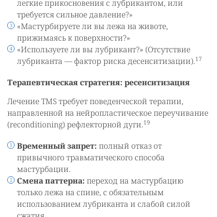
легкие прикосновения с лубрикантом, или
требуется сильное давление?»
«Мастурбируете ли вы лежа на животе,
прижимаясь к поверхности?»
«Используете ли вы лубрикант?» (Отсутствие
17
лубриканта — фактор риска десенситизации).
Терапевтическая стратегия: ресенситизация
Лечение TMS требует поведенческой терапии,
направленной на нейропластическое переучивание
19
(reconditioning) рефлекторной дуги.
Временный запрет:
полный отказ от
привычного травматического способа
мастурбации.
Смена паттерна:
переход на мастурбацию
только лежа на спине, с обязательным
использованием лубриканта и слабой силой
сжатия.