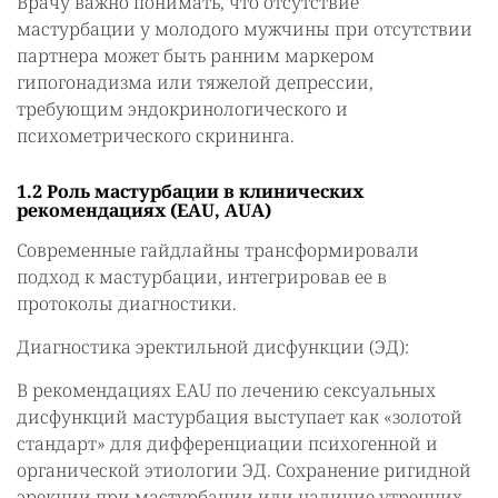
Врачу важно понимать, что отсутствие
мастурбации у молодого мужчины при отсутствии
партнера может быть ранним маркером
гипогонадизма или тяжелой депрессии,
требующим эндокринологического и
психометрического скрининга.
1.2 Роль мастурбации в клинических
рекомендациях (EAU, AUA)
Современные гайдлайны трансформировали
подход к мастурбации, интегрировав ее в
протоколы диагностики.
Диагностика эректильной дисфункции (ЭД):
В рекомендациях EAU по лечению сексуальных
дисфункций мастурбация выступает как «золотой
стандарт» для дифференциации психогенной и
органической этиологии ЭД. Сохранение ригидной
эрекции при мастурбации или наличие утренних