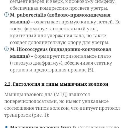
сегмент вперед и вверх, к лобковому симфизу,
обеспечивая компрессию просвета уретры.
M. puborectalis (лобково-прямокишечная
мышца) –
охватывает прямую кишку петлей. Ее
тонус формирует аноректальный угол,
критичный для удержания кала, но также
создает дополнительную опору для уретры.
M. iliococcygeus (подвздошно-копчиковая
мышца) –
формирует горизонтальное плато
(«тазовую диафрагму»), обеспечивая статику
органов и предотвращая пролапс [5].
2.2. Гистология и типы мышечных волокон
Мышцы тазового дна (МТД) являются
поперечнополосатыми, но имеют уникальное
соотношение типов волокон, что диктует протокол
тренировок (рис. 1):
Медленные волокна (тип I).
Составляют около