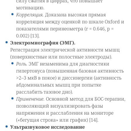
силу сжатия в цифрах, что повышает
мотивацию.
Корреляция.
Доказана высокая прямая
корреляция между оценкой по шкале Oxford и
показателями перинеометра (r = 0.646, p =
0.002) [13].
Электромиография (ЭМГ).
Регистрация электрической активности мышц
(поверхностные или полостные электроды).
Роль.
ЭМГ незаменима для диагностики
гипертонуса (повышенная базовая активность
>2–3 мкВ в покое) и диссинергии (активность
абдоминальных мышц при попытке
расслабить тазовое дно).
Применение.
Основной метод для БОС-терапии,
позволяющий визуализировать фазы
напряжения и расслабления на мониторе
(«бегущая строка» или график) [14].
Ультразвуковое исследование