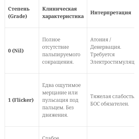
Степень
Клиническая
Интерпретация
(Grade)
характеристика
Полное
Атония /
отсутствие
Денервация.
0 (Nil)
пальпируемого
Требуется
сокращения.
Электростимуляция
Едва ощутимое
мерцание или
Тяжелая слабость.
1 (Flicker)
пульсация под
БОС обязателен.
пальцем. Без
движения.
Слабое