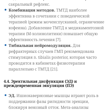
сакральный рефлекс.
Комбинация методов.
ТМТД наиболее
эффективна в сочетании с поведенческой
терапией (режим мочеиспусканий, ограничение
кофеина). Добавление ТМТД к медикаментозной
терапии (М-холинолитики) повышает общую
эффективность лечения [7].
Тибиальная нейромодуляция.
Для
рефрактерных случаев ГМП рекомендована
стимуляция n. tibialis posterior, которая часто
проводится в кабинетах физиотерапии
параллельно с ТМТД [21].
4.4. Эректильная дисфункция (ЭД) и
преждевременная эякуляция (ПЭ)
ЭД.
Ишиокавернозные мышцы играют роль в
поддержании фазы ригидности эрекции,
блокируя венозный отток. Мета-анализы