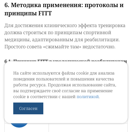
6. Методика применения: протоколы и
принципы FITT
Для достижения клинического эффекта тренировка
должна строиться по принципам спортивной
медицины, адаптированным для реабилитации.
Простого совета «сжимайте там» недостаточно.
6.1. Принцип FITT в урологической реабилитации
Согласно международным стандартам физической
На сайте используются файлы cookie для анализа
терапии, назначение должно включать 4 параметра
поведения пользователей и повышения качества
работы ресурса. Продолжая использование сайта,
[28]:
вы подтверждаете своё согласие на применение
cookie в соответствии с нашей
политикой
.
Рекомендации для ТМТД
Параметр
Согласен
(Сводные данные)