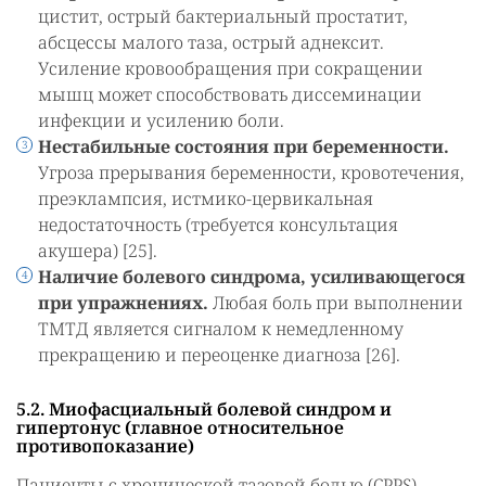
цистит, острый бактериальный простатит,
абсцессы малого таза, острый аднексит.
Усиление кровообращения при сокращении
мышц может способствовать диссеминации
инфекции и усилению боли.
Нестабильные состояния при беременности.
Угроза прерывания беременности, кровотечения,
преэклампсия, истмико-цервикальная
недостаточность (требуется консультация
акушера) [25].
Наличие болевого синдрома, усиливающегося
при упражнениях.
Любая боль при выполнении
ТМТД является сигналом к немедленному
прекращению и переоценке диагноза [26].
5.2. Миофасциальный болевой синдром и
гипертонус (главное относительное
противопоказание)
Пациенты с хронической тазовой болью (CPPS),