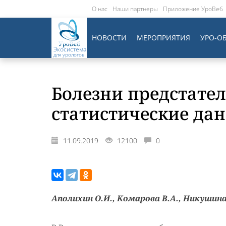
О нас
Наши партнеры
Приложение УроВеб
НОВОСТИ
МЕРОПРИЯТИЯ
УРО-О
Экосистема
для урологов
Болезни предстате
статистические данн
11.09.2019
12100
0
Аполихин О.И., Комарова В.А., Никушина 