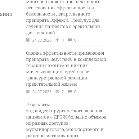
многоцентрового проспективного
исследования эффективности и
вании
безопасности лекарственного
препарата Эффекс® Трибулус для
лечения пациентов с эректильной
дисфункцией
24.07.2026
4
0
Оценка эффективности применения
препарата Везустен® в комплексной
терапии симптомов нижних
мочевыводящих путей после
трансуретральной резекции
предстательной железы
24.07.2026
2
0
Результаты
эндовидеохирургического лечения
пациентов с ДГПЖ больших объемов
из разных доступов:
мультипортового, монопортового и
робот-ассистированного.