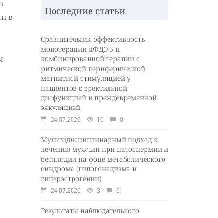
в
Последние статьи
н в
Сравнительная эффективность
монотерапии иФДЭ-5 и
м
комбинированной терапии с
ритмической периферической
магнитной стимуляцией у
пациентов с эректильной
дисфункцией и преждевременной
эякуляцией
24.07.2026
10
0
Мультидисциплинарный подход к
лечению мужчин при патоспермии и
бесплодии на фоне метаболического
синдрома (гипогонадизма и
гиперэстрогении)
24.07.2026
3
0
Результаты наблюдательного