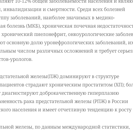
авляют 10-12% общей заболеваемости населения и являю
, инвалидизации и смертности. Среди всех болезней
ппу заболеваний, наиболее значимых в медико-
 болезнь (МКБ), хроническая почечная недостаточност
, хронический пиелонефрит, онкоурологические заболе
ют основную долю уронефрологических заболеваний, и
ельным числом различных осложнений и требует серьез
тов-урологов.
едстательной железы(ПЖ) доминируют в структуре
пациентов страдают хроническим простатитом (ХП); бо
ет диагностируют доброкачественную гиперплазию
ненность рака предстательной железы (РПЖ) в России
ского населения и имеет отчетливую тенденцию к росту [
ельной железы, по данным международной статистики,