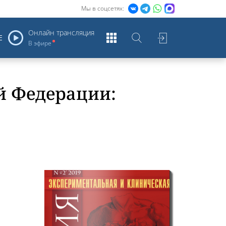
Мы в соцсетях:
Онлайн трансляция
Е
В эфире
й Федерации: