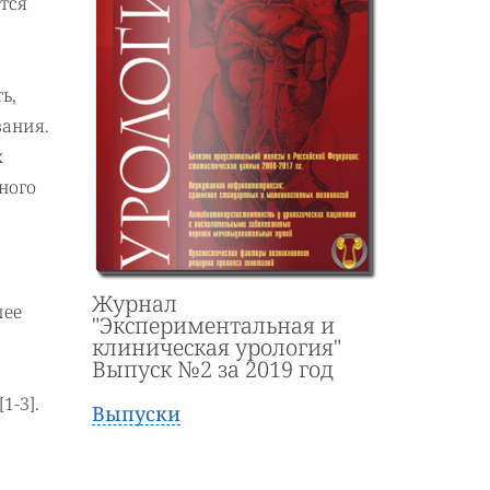
тся
ь,
вания.
х
ного
Журнал
лее
"Экспериментальная и
клиническая урология"
Выпуск №2 за 2019 год
1-3].
Выпуски