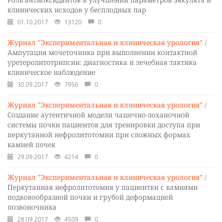
клинических исходов у бесплодных пар
01.10.2017
13120
0
Журнал "Экспериментальная и клиническая урология" /
Ампутация мочеточника при выполнении контактной
уретеролитотрипсии: диагностика и лечебная тактика
клиническое наблюдение
30.09.2017
7956
0
Журнал "Экспериментальная и клиническая урология" /
Создание аутентичной модели чашечно-лоханочной
системы почки пациентов для тренировки доступа при
перкутанной нефролитотомии при сложных формах
камней почек
29.09.2017
4214
0
Журнал "Экспериментальная и клиническая урология" /
Перкутанная нефролитотомия у пациентки с камнями
подковообразной почки и грубой деформацией
позвоночника
28.09.2017
4509
0