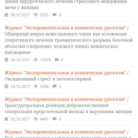
линии хирургического лечения стрессового недержания
мочи у женщин
05.10.2017
5557
0
Журнал "Экспериментальная и клиническая урология" /
Обширный некроз кожи полового члена как осложнение
оперативного лечения травматического разрыва белочной
оболочки («перелома» полового члена). клиническое
наблюдение
04.10.2017
15374
0
Журнал "Экспериментальная и клиническая урология" /
Оксидативный стресс и патозооспермия
03.10.2017
5396
0
Журнал "Экспериментальная и клиническая урология" /
Трансуретральная резекция доброкачественной
гиперплазии предстательной железы и нарушения микции
02.10.2017
4497
0
Журнал "Экспериментальная и клиническая урология" /
Роль антиоксидантов в улучшении параметров эякулята и