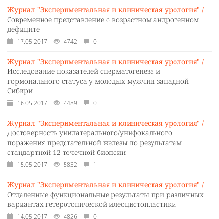
Журнал "Экспериментальная и клиническая урология" /
Современное представление о возрастном андрогенном
дефиците
17.05.2017
4742
0
Журнал "Экспериментальная и клиническая урология" /
Исследование показателей сперматогенеза и
гормонального статуса у молодых мужчин западной
Cибири
16.05.2017
4489
0
Журнал "Экспериментальная и клиническая урология" /
Достоверность унилатерального/унифокального
поражения предстательной железы по результатам
стандартной 12-точечной биопсии
15.05.2017
5832
1
Журнал "Экспериментальная и клиническая урология" /
Отдаленные функциональные результаты при различных
вариантах гетеротопической илеоцистопластики
14.05.2017
4826
0