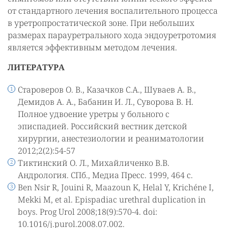
от стандартного лечения воспалительного процесса
в уретропростатической зоне. При небольших
размерах парауретрального хода эндоуретротомия
является эффективным методом лечения.
ЛИТЕРАТУРА
Староверов О. В., Казачков С.А., Шуваев А. В.,
Демидов А. А., Бабанин И. Л., Суворова В. Н.
Полное удвоение уретры у больного с
эписпадией. Российский вестник детской
хирургии, анестезиологии и реаниматологии
2012;2(2):54-57
Тиктинский О. Л., Михайличенко В.В.
Андрология. СПб., Медиа Пресс. 1999, 464 с.
Ben Nsir R, Jouini R, Maazoun K, Helal Y, Krichéne I,
Mekki M, et al. Epispadiac urethral duplication in
boys. Prog Urol 2008;18(9):570-4. doi:
10.1016/j.purol.2008.07.002.