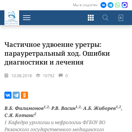
Мы в соцсетях:
Экосистема
для урологов
Частичное удвоение уретры:
парауретральный ход. Ошибки
диагностики и лечения
10.08.2018
10792
0
1,2,
1,2,
1,2
В.Б. Филимонов
Р.В. Васин
А.Б. Жиборев
,
2
С.Я. Котанс
1 Кафедра урологии и нефрологии ФГБОУ ВО
Рязанского государственного медицинского