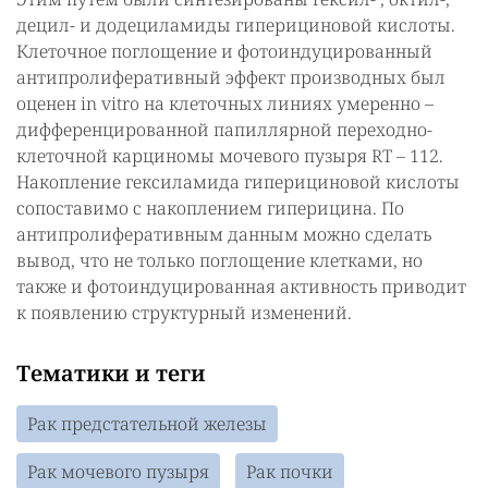
децил- и додециламиды гиперициновой кислоты.
Клеточное поглощение и фотоиндуцированный
антипролиферативный эффект производных был
оценен in vitro на клеточных линиях умеренно –
дифференцированной папиллярной переходно-
клеточной карциномы мочевого пузыря RT – 112.
Накопление гексиламида гиперициновой кислоты
сопоставимо с накоплением гиперицина. По
антипролиферативным данным можно сделать
вывод, что не только поглощение клетками, но
также и фотоиндуцированная активность приводит
к появлению структурный изменений.
Тематики и теги
Рак предстательной железы
Рак мочевого пузыря
Рак почки