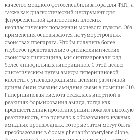
качестве мощного фотосенсибилизатора для ФДТ, а
также как диагностический инструмент для
флуоресцентной диагностики плоских
неопластических поражений мочевого пузыря. Оба
применения основываются на туморотропных
свойствах препарата. Чтобы получить более
глубокое представление о физикохимических
свойствах гиперицина, мы синтезировали ряд
более липофильных гиперицинов. С этой целью
синтетическим путем амиды гиперициновой
кислоты с углеводородными цепями различной
длины были связаны амидные связи в позиции С10.
Гиперициновая кислота оказалась инертной в
реакциях формирования амида, тогда как
предшественник протогиперицин показал высокую
реактивность, что привело к образованию нужных
амидных производных, которые затем могут быть
преобразованы в форму phenanthroperylene dione.
Этим путем были синтезированы гексил- , октил-,