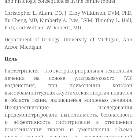
and histologic consequences in the canine model
Christopher L. Allam, DO, J. Erby Wilkinson, DVM, PhD,
Xu Cheng, MD, Kimberly A. Ives, DVM, Timothy L. Hall,
PhD, and William W. Roberts, MD.
Department of Urology, University of Michigan, Ann
Arbor, Michigan.
Цель
Гистотрипсия – это экстракорпоральная технология
лечения на основе ультразвукового (УЗ)
воздействия, при применении которой
высокоамплитудная акустическая энергия подается
в область ткани, являющейся мишенью лечения.
Предшествующие исследования
продемонстрировали выполнимость, безопасность
и эффективность гистотрипсии в отношении
гомогенизации тканей и уменьшения объема
предстательной железы в экспериментальной