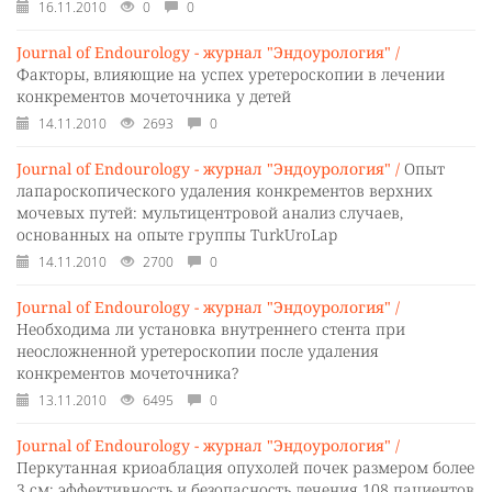
16.11.2010
0
0
Journal of Endourology - журнал "Эндоурология" /
Факторы, влияющие на успех уретероскопии в лечении
конкрементов мочеточника у детей
14.11.2010
2693
0
Journal of Endourology - журнал "Эндоурология" /
Опыт
лапароскопического удаления конкрементов верхних
мочевых путей: мультицентровой анализ случаев,
основанных на опыте группы TurkUroLap
14.11.2010
2700
0
Journal of Endourology - журнал "Эндоурология" /
Необходима ли установка внутреннего стента при
неосложненной уретероскопии после удаления
конкрементов мочеточника?
13.11.2010
6495
0
Journal of Endourology - журнал "Эндоурология" /
Перкутанная криоаблация опухолей почек размером более
3 см: эффективность и безопасность лечения 108 пациентов