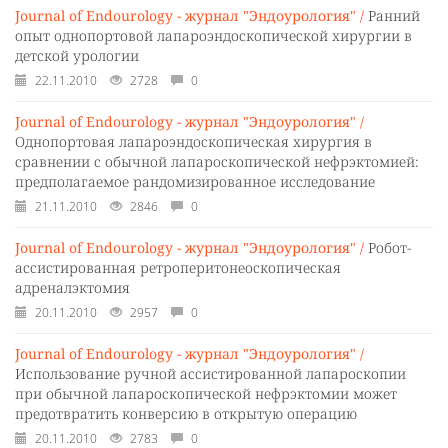
Journal of Endourology - журнал "Эндоурология" /
Ранний
опыт однопортовой лапароэндоскопической хирургии в
детской урологии
22.11.2010
2728
0
Journal of Endourology - журнал "Эндоурология" /
Однопортовая лапароэндоскопическая хирургия в
сравнении с обычной лапароскопической нефрэктомией:
предполагаемое рандомизированное исследование
21.11.2010
2846
0
Journal of Endourology - журнал "Эндоурология" /
Робот-
ассистированная ретроперитонеоскопическая
адреналэктомия
20.11.2010
2957
0
Journal of Endourology - журнал "Эндоурология" /
Использование ручной ассистированной лапароскопии
при обычной лапароскопической нефрэктомии может
предотвратить конверсию в открытую операцию
20.11.2010
2783
0