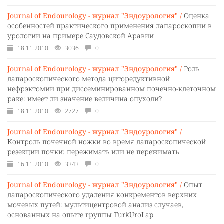
Journal of Endourology - журнал "Эндоурология" /
Оценка
особенностей практического применения лапароскопии в
урологии на примере Саудовской Аравии
18.11.2010
3036
0
Journal of Endourology - журнал "Эндоурология" /
Роль
лапароскопического метода циторедуктивной
нефрэктомии при диссеминированном почечно-клеточном
раке: имеет ли значение величина опухоли?
18.11.2010
2727
0
Journal of Endourology - журнал "Эндоурология" /
Контроль почечной ножки во время лапароскопической
резекции почки: пережимать или не пережимать
16.11.2010
3343
0
Journal of Endourology - журнал "Эндоурология" /
Опыт
лапароскопического удаления конкрементов верхних
мочевых путей: мультицентровой анализ случаев,
основанных на опыте группы TurkUroLap