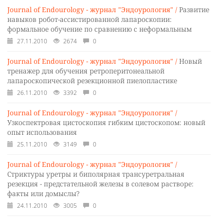
Journal of Endourology - журнал "Эндоурология" /
Развитие
навыков робот-ассистированной лапароскопии:
формальное обучение по сравнению с неформальным
27.11.2010
2674
0
Journal of Endourology - журнал "Эндоурология" /
Новый
тренажер для обучения ретроперитонеальной
лапароскопической резекционной пиелопластике
26.11.2010
3392
0
Journal of Endourology - журнал "Эндоурология" /
Узкоспектровая цистоскопия гибким цистоскопом: новый
опыт использования
25.11.2010
3149
0
Journal of Endourology - журнал "Эндоурология" /
Стриктуры уретры и биполярная трансуретральная
резекция - предстательной железы в солевом растворе:
факты или домыслы?
24.11.2010
3005
0