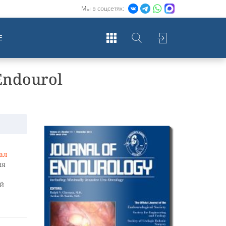
Мы в соцсетях:
Е
Endourol
нал
ия
й