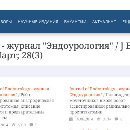
БЗОРЫ
НАУЧНЫЕ ИЗДАНИЯ
ВАКАНСИИ
АКТУАЛЬНО
ЕЩ
 - журнал "Эндоурология" / J 
арт; 28(3)
 of Endourology - журнал
Journal of Endourology - жур
ология" /
Робот-
"Эндоурология" /
Поврежден
ированная анатрофическая
мочеточников в ходе робот-
итотомия: описание
ассистированной радикально
ки и предварительные
простатэктомии
таты
19.06.2014
3104
0
.2014
6919
0