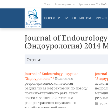
О нас
Наши партнеры
Приложение УроВеб
НОВОСТИ
МЕРОПРИЯТИЯ
УРО-О
Экосистема
для урологов
Journal of Endourology
(Эндоурология) 2014 М
Статьи
Journal of Endourology - журнал
Journal
"Эндоурология" /
Полностью
"Эндоур
ретроперитонеоскопическая
ассист
радикальная нефрэктомия по поводу
нефрол
почечно-клеточного рака левой
методи
почки с различной степенью
резуль
распространения опухолевого
19.06
тромба в почечной вене