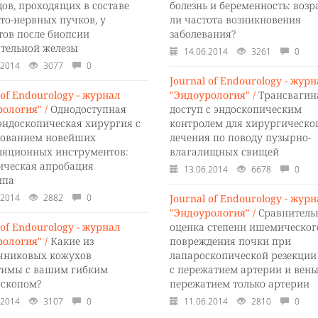
дов, проходящих в составе
болезнь и беременность: возр
то-нервных пучков, у
ли частота возникновения
тов после биопсии
заболевания?
ательной железы
14.06.2014
3261
0
.2014
3077
0
Journal of Endourology - жур
 of Endourology - журнал
"Эндоурология" /
Трансвагин
ология" /
Однодоступная
доступ с эндоскопическим
эндоскопическая хирургия с
контролем для хирургическо
зованием новейших
лечения по поводу пузырно-
ляционных инструментов:
влагалищных свищей
ическая апробация
13.06.2014
6678
0
ипа
.2014
2882
0
Journal of Endourology - жур
"Эндоурология" /
Сравнитель
 of Endourology - журнал
оценка степени ишемическог
ология" /
Какие из
повреждения почки при
чниковых кожухов
лапароскопической резекции
тимы с вашим гибким
с пережатием артерии и вены
оскопом?
пережатием только артерии
.2014
3107
0
11.06.2014
2810
0