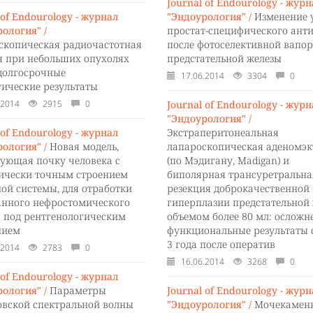
Journal of Endourology - жур
 of Endourology - журнал
"Эндоурология" /
Изменение 
ология" /
простат-специфического ант
скопическая радиочастотная
после фотоселективной вапо
я при небольших опухолях
предстательной железы
 долгосрочные
17.06.2014
3304
0
гические результаты
.2014
2915
0
Journal of Endourology - жур
"Эндоурология" /
 of Endourology - журнал
Экстраперитонеальная
ология" /
Новая модель,
лапароскопическая аденомэ
ующая почку человека с
(по Мэдигану, Madigan) и
ически точным строением
биполярная трансуретральна
ой системы, для отработки
резекция доброкачественной
анного нефростомического
гиперплазии предстательной
а под рентгенологическим
объемом более 80 мл: осложн
нием
функциональные результаты 
3 года после оператив
.2014
2783
0
16.06.2014
3268
0
 of Endourology - журнал
ология" /
Параметры
Journal of Endourology - жур
овской спектральной волны
"Эндоурология" /
Мочекамен