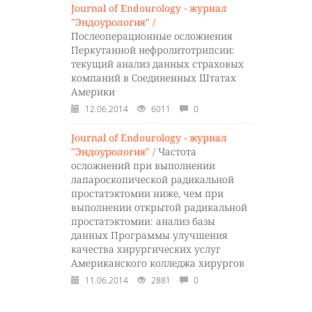
Journal of Endourology - журнал
"Эндоурология" /
Послеоперационные осложнения
Перкутанной нефролитотрипсии:
текущий анализ данных страховых
компаний в Соединенных Штатах
Америки
12.06.2014
6011
0
Journal of Endourology - журнал
"Эндоурология" /
Частота
осложнений при выполнении
лапароскопической радикальной
простатэктомии ниже, чем при
выполнении открытой радикальной
простатэктомии: анализ базы
данных Программы улучшения
качества хирургических услуг
Американского колледжа хирургов
11.06.2014
2881
0