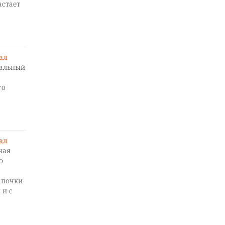
астает
нал
альный
го
нал
ная
о
 почки
 и с