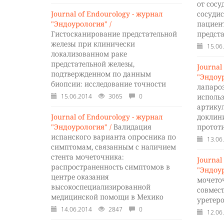
от сосу
Journal of Endourology - журнал
сосудис
"Эндоурология" /
пациен
Гистосканирование предстательной
предст
железы при клинически
15.06
локализованном раке
предстательной железы,
Journal
подтвержденном по данным
"Эндоур
биопсии: исследование точности
лапаро
15.06.2014
3065
0
исполь
артику
Journal of Endourology - журнал
доклин
"Эндоурология" /
Валидация
протот
испанского варианта опросника по
13.06
симптомам, связанным с наличием
стента мочеточника:
Journal
распространенность симптомов в
"Эндоур
центре оказания
мочето
высокоспециализированной
совмес
медицинской помощи в Мехико
уретер
14.06.2014
2847
0
12.06