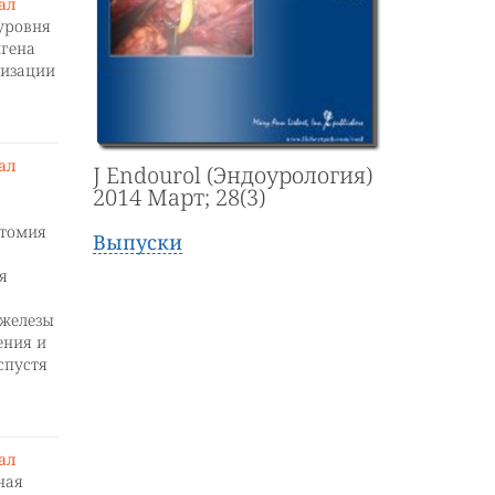
нал
уровня
игена
ризации
нал
J Endourol (Эндоурология)
2014 Март; 28(3)
ктомия
Выпуски
я
 железы
ения и
спустя
нал
ная