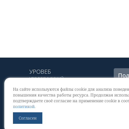
УРОВЕБ
Под
УРОЛОГИЧЕСКИЙ
рас
ИНФОРМАЦИОННЫЙ ПОРТАЛ
На сайте используются файлы cookie для анализа поведе
© 2002 - 2026
повышения качества работы ресурса. Продолжая использ
МЕДИАКИТ 2023
подтверждаете своё согласие на применение cookie в соо
Со
политикой
.
перс
Контакты
Согласен
По
Уров