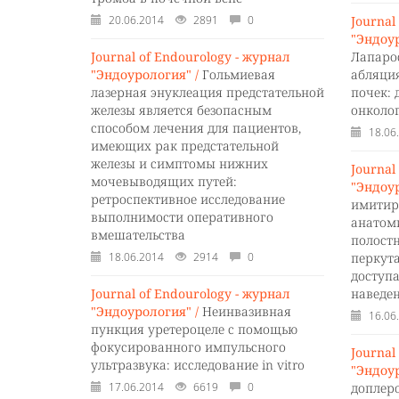
20.06.2014
2891
0
Journal
"Эндоур
Journal of Endourology - журнал
Лапаро
"Эндоурология" /
Гольмиевая
абляци
лазерная энуклеация предстательной
почек:
железы является безопасным
онколо
способом лечения для пациентов,
18.06
имеющих рак предстательной
железы и симптомы нижних
Journal
мочевыводящих путей:
"Эндоур
ретроспективное исследование
имитир
выполнимости оперативного
анатом
вмешательства
полостн
18.06.2014
2914
0
перкут
доступ
Journal of Endourology - журнал
наведе
"Эндоурология" /
Неинвазивная
16.06
пункция уретероцеле с помощью
фокусированного импульсного
Journal
ультразвука: исследование in vitro
"Эндоур
17.06.2014
6619
0
доплер