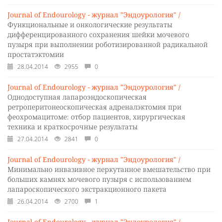
Journal of Endourology - журнал "Эндоурология" /
Функциональные и онкологические результаты
дифференцированного сохранения шейки мочевого
пузыря при выполнении роботизированной радикальной
простатэктомии
28.04.2014
2955
0
Journal of Endourology - журнал "Эндоурология" /
Однодоступная лапароэндоскопическая
ретроперитонеоскопическая адреналэктомия при
феохромацитоме: отбор пациентов, хирургическая
техника и краткосрочные результаты
27.04.2014
2841
0
Journal of Endourology - журнал "Эндоурология" /
Минимально инвазивное перкутанное вмешательство при
больших камнях мочевого пузыря с использованием
лапароскопического экстракционного пакета
26.04.2014
2700
1
Journal of Endourology - журнал "Эндоурология" /