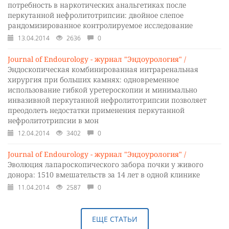
потребность в наркотических анальгетиках после
перкутанной нефролитотрипсии: двойное слепое
рандомизированное контролируемое исследование
13.04.2014
2636
0
Journal of Endourology - журнал "Эндоурология" /
Эндоскопическая комбинированная интраренальная
хирургия при больших камнях: одновременное
использование гибкой уретероскопии и минимально
инвазивной перкутанной нефролитотрипсии позволяет
преодолеть недостатки применения перкутанной
нефролитотрипсии в мон
12.04.2014
3402
0
Journal of Endourology - журнал "Эндоурология" /
Эволюция лапароскопического забора почки у живого
донора: 1510 вмешательств за 14 лет в одной клинике
11.04.2014
2587
0
ЕЩЕ СТАТЬИ