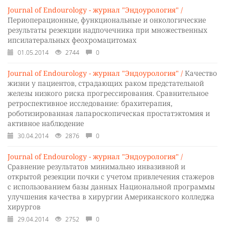
Journal of Endourology - журнал "Эндоурология" /
Периоперационные, функциональные и онкологические
результаты резекции надпочечника при множественных
ипсилатеральных феохромацитомах
01.05.2014
2744
0
Journal of Endourology - журнал "Эндоурология" /
Качество
жизни у пациентов, страдающих раком предстательной
железы низкого риска прогрессирования. Сравнительное
ретроспективное исследование: брахитерапия,
роботизированная лапароскопическая простатэктомия и
активное наблюдение
30.04.2014
2876
0
Journal of Endourology - журнал "Эндоурология" /
Сравнение результатов минимально инвазивной и
открытой резекции почки с учетом привлечения стажеров
с использованием базы данных Национальной программы
улучшения качества в хирургии Американского колледжа
хирургов
29.04.2014
2752
0