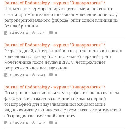
Journal of Endourology - журнал "Эндоурология" /
Применение терморасширяющегося металлического
стента при минимально инвазивном лечении по поводу
ретроперитонеального фиброза: опыт одной клиники из
Великобритании
04.05.2014
2759
0
Journal of Endourology - журнал "Эндоурология" /
Ретроградный, антеградный и лапароскопический подход
к лечению по поводу больших камней верхней трети
мочеточника после неудачи ДУВЛ: четырехлетнее
ретроспективное исследование
03.05.2014
7241
0
Journal of Endourology - журнал "Эндоурология" /
Позитронно-эмиссионная томография с использованием
фтордезоксиглюкозы в сочетании с компьютерной
томографией для визуализации новообразований
надпочечника у пациентов с раком легкого: критический
обзор и диагностический алгоритм
02.05.2014
3436
0