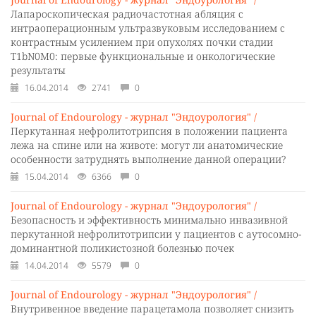
Лапароскопическая радиочастотная абляция с
интраоперационным ультразвуковым исследованием с
контрастным усилением при опухолях почки стадии
T1bN0M0: первые функциональные и онкологические
результаты
16.04.2014
2741
0
Journal of Endourology - журнал "Эндоурология" /
Перкутанная нефролитотрипсия в положении пациента
лежа на спине или на животе: могут ли анатомические
особенности затруднять выполнение данной операции?
15.04.2014
6366
0
Journal of Endourology - журнал "Эндоурология" /
Безопасность и эффективность минимально инвазивной
перкутанной нефролитотрипсии у пациентов с аутосомно-
доминантной поликистозной болезнью почек
14.04.2014
5579
0
Journal of Endourology - журнал "Эндоурология" /
Внутривенное введение парацетамола позволяет снизить