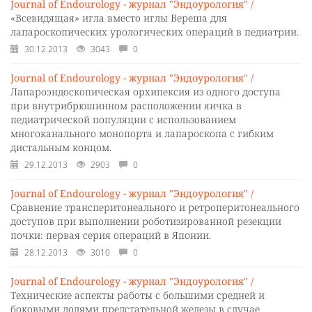
Journal of Endourology - журнал "Эндоурология" /
«Всевидящая» игла вместо иглы Вереша для
лапароскопических урологических операций в педиатрии.
30.12.2013
3043
0
Journal of Endourology - журнал "Эндоурология" /
Лапароэндоскопическая орхипексия из одного доступа
при внутрибрюшинном расположении яичка в
педиатрической популяции с использованием
многоканального монопорта и лапароскопа с гибким
дистальным концом.
29.12.2013
2903
0
Journal of Endourology - журнал "Эндоурология" /
Сравнение трансперитонеального и ретроперитонеального
доступов при выполнении роботизированной резекции
почки: первая серия операций в Японии.
28.12.2013
3010
0
Journal of Endourology - журнал "Эндоурология" /
Технические аспекты работы с большими средней и
боковыми долями предстательной железы в случае