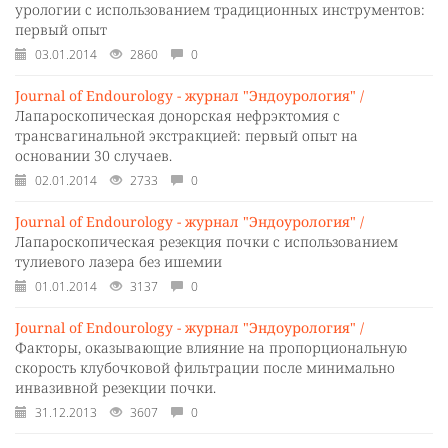
урологии с использованием традиционных инструментов:
первый опыт
03.01.2014
2860
0
Journal of Endourology - журнал "Эндоурология" /
Лапароскопическая донорская нефрэктомия с
трансвагинальной экстракцией: первый опыт на
основании 30 случаев.
02.01.2014
2733
0
Journal of Endourology - журнал "Эндоурология" /
Лапароскопическая резекция почки с использованием
тулиевого лазера без ишемии
01.01.2014
3137
0
Journal of Endourology - журнал "Эндоурология" /
Факторы, оказывающие влияние на пропорциональную
скорость клубочковой фильтрации после минимально
инвазивной резекции почки.
31.12.2013
3607
0