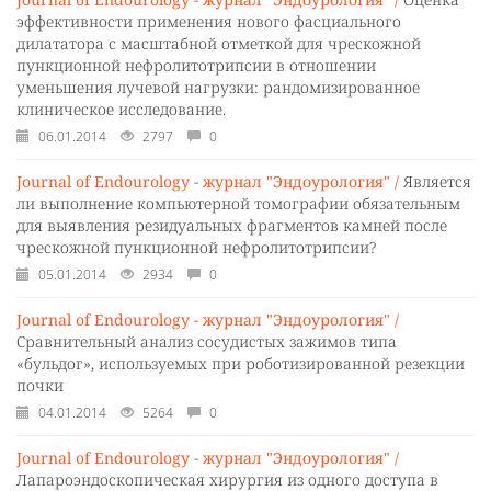
эффективности применения нового фасциального
дилататора с масштабной отметкой для чрескожной
пункционной нефролитотрипсии в отношении
уменьшения лучевой нагрузки: рандомизированное
клиническое исследование.
06.01.2014
2797
0
Journal of Endourology - журнал "Эндоурология" /
Является
ли выполнение компьютерной томографии обязательным
для выявления резидуальных фрагментов камней после
чрескожной пункционной нефролитотрипсии?
05.01.2014
2934
0
Journal of Endourology - журнал "Эндоурология" /
Сравнительный анализ сосудистых зажимов типа
«бульдог», используемых при роботизированной резекции
почки
04.01.2014
5264
0
Journal of Endourology - журнал "Эндоурология" /
Лапароэндоскопическая хирургия из одного доступа в