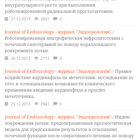
внутрипузырного роста при выполнении
роботизированной радикальной простатэктомии.
27.12.2013
2651
0
Journal of Endourology - журнал "Эндоурология" /
Роботизированная неатрофическая нефролитотомия с
почечной гипотермией по поводу коралловидного
конкремента почки.
26.12.2013
2713
0
Journal of Endourology - журнал "Эндоурология" /
Прямое
воздействие варденафила на мочеточник: исследование in-
vitro и потенциальные возможности клинического
применения введения варденафила в просвет
мочеточника.
25.12.2013
2941
0
Journal of Endourology - журнал "Эндоурология" /
Индекс
повреждения почки: предоперационная прогностическая
модель для предсказания результатов в отношении
почечной функции после оперативного лечения по поводу