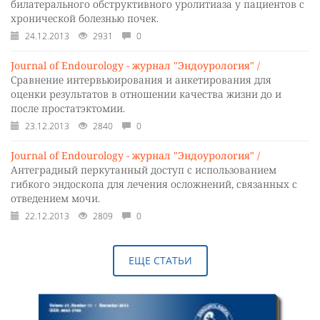
билатерального обструктивного уролитиаза у пациентов с
хронической болезнью почек.
24.12.2013
2931
0
Journal of Endourology - журнал "Эндоурология" /
Сравнение интервьюирования и анкетирования для
оценки результатов в отношении качества жизни до и
после простатэктомии.
23.12.2013
2840
0
Journal of Endourology - журнал "Эндоурология" /
Антеградный перкутанный доступ с использованием
гибкого эндоскопа для лечения осложнений, связанных с
отведением мочи.
22.12.2013
2809
0
ЕЩЕ СТАТЬИ