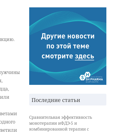
нкцию.
 мужчины
я,
дца,
 или
Последние статьи
тветами
Сравнительная эффективность
родного
монотерапии иФДЭ-5 и
комбинированной терапии с
тветили