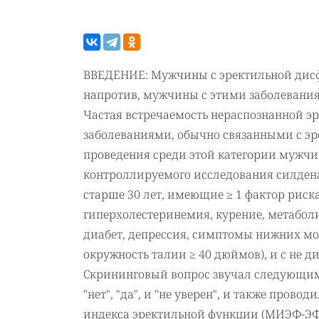
ВВЕДЕНИЕ: Мужчины с эректильной дисф
напротив, мужчины с этими заболеван
Частая встречаемость нераспознанной 
заболеваниями, обычно связанными с эр
проведения среди этой категории мужчи
контроллируемого исследования силде
старше 30 лет, имеющие ≥ 1 фактор рис
гиперхолестеринемия, курение, метабол
диабет, депрессия, симптомы нижних моче
окружность талии ≥ 40 дюймов), и с не 
Скрининговый вопрос звучал следующим о
"нет", "да", и "не уверен", и также про
индекса эректильной функции (МИЭФ-ЭФ)