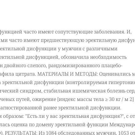
ункцией часто имеют сопутствующие заболевания. И,
иями часто имеют предшествующую эректильную дисфу
эректильной дисфункции у мужчин с различными
ектильной дисфункцией, обозначила необходимость
н двойного слепого, рандомизированного плацебо-
нафила цитрата. МАТЕРИАЛЫ И МЕТОДЫ: Оценивались
ка эректильной дисфункции (контролируемая гипертони
ический синдром, стабильная ишемическая болезнь сер
вых путей, ожирение [индекс массы тела ≥ 30 кг / м 2]
диагностированной ранее эректильной дисфункции.
бразом: "Есть ли у вас эректильная дисфункция?", с о
водилась оценка по домену эректильной функции Междуна
. РЕЗУЛЬТАТЫ: Из 1084 обследованных мужчин, 1053 о