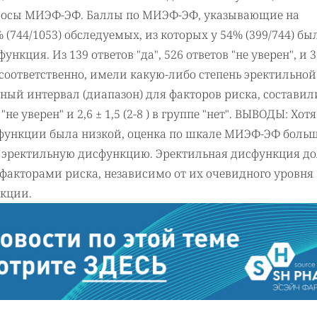
опросы МИЭФ-ЭФ. Баллы по МИЭФ-ЭФ, указывающие на
(744/1053) обследуемых, из которых у 54% (399/744) бы
кция. Из 139 ответов "да", 526 ответов "не уверен", и 
, соответственно, имели какую-либо степень эректильной
ный интервал (диапазон) для факторов риска, составили
пе "не уверен" и 2,6 ± 1,5 (2-8 ) в группе "нет". ВЫВОДЫ: Хотя
функции была низкой, оценка по шкале МИЭФ-ЭФ боль
а эректильную дисфункцию. Эректильная дисфункция д
 факторами риска, независимо от их очевидного уровня
нкции.