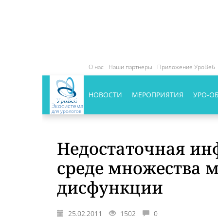
О нас
Наши партнеры
Приложение УроВеб
НОВОСТИ
МЕРОПРИЯТИЯ
УРО-О
Экосистема
для урологов
Недостаточная ин
среде множества 
дисфункции
25.02.2011
1502
0