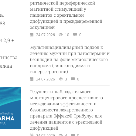
ритмической периферической
магнитной стимуляцией у
ла
пациентов с эректильной
дисфункцией и преждевременной
388
эякуляцией
24.07.2026
10
0
 2,9 ±
Мультидисциплинарный подход к
лечению мужчин при патоспермии и
шинства
бесплодии на фоне метаболического
синдрома (гипогонадизма и
олжна
гиперэстрогении)
24.07.2026
3
0
Результаты наблюдательного
многоцентрового проспективного
исследования эффективности и
безопасности лекарственного
препарата Эффекс® Трибулус для
лечения пациентов с эректильной
дисфункцией
24.07.2026
4
0