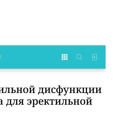
Е
тильной дисфункции
а для эректильной