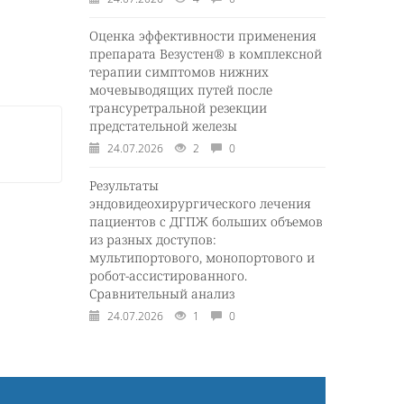
Оценка эффективности применения
препарата Везустен® в комплексной
терапии симптомов нижних
мочевыводящих путей после
трансуретральной резекции
предстательной железы
24.07.2026
2
0
Результаты
эндовидеохирургического лечения
пациентов с ДГПЖ больших объемов
из разных доступов:
мультипортового, монопортового и
робот-ассистированного.
Сравнительный анализ
24.07.2026
1
0