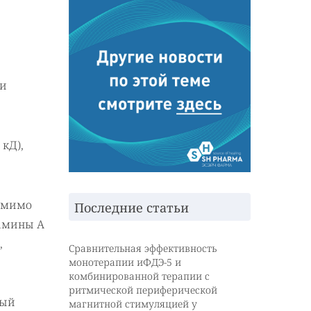
ии
кД),
Помимо
Последние статьи
тамины А
,
Сравнительная эффективность
монотерапии иФДЭ-5 и
комбинированной терапии с
ритмической периферической
ный
магнитной стимуляцией у