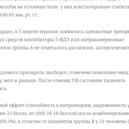
жалобы на головные боли, у них констатировано стабил
80-85 мм. рт. ст.
ардио, к 3 неделе терапии появились адекватные эрекци
ых средств (ингибиторы 5-ФДЭ или интракавернозные
нтов группы А не отмечалось диспепсии, аллергически
ледуемого препарата, наоборот, отмечено появление еже
 у него и раньше. После отмены ТФ состояние пациента
сь.
ный эффект (способность к интроекциям, выраженность 
нее 21 балла, по AMS 16-18 баллов) после комбинирован
9,3%), в отличие от пациентов группы В у 21 человека (