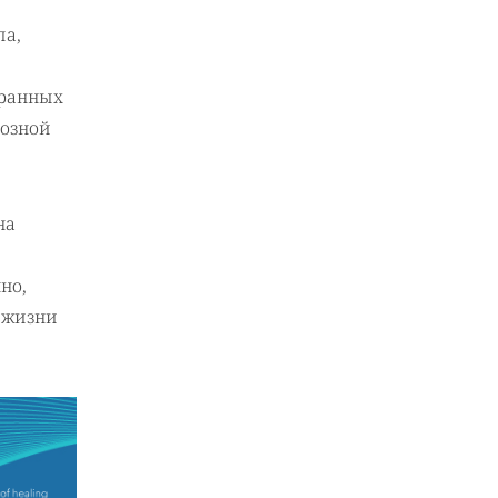
ла,
транных
нозной
на
но,
 жизни