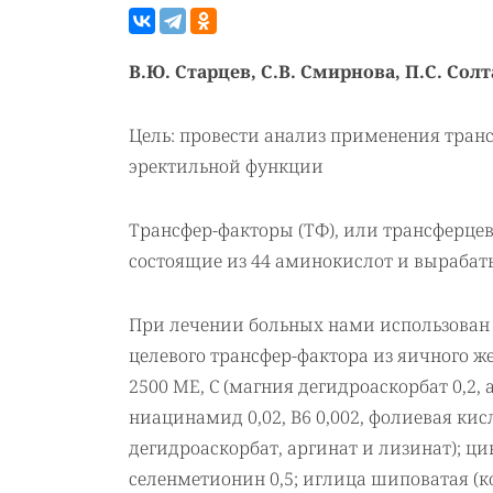
В.Ю. Старцев, С.В. Смирнова, П.С. Сол
Цель: провести анализ применения тран
эректильной функции
Трансфер-факторы (ТФ), или трансферце
состоящие из 44 аминокислот и выраба
При лечении больных нами использован
целевого трансфер-фактора из яичного ж
2500 ME, С (магния дегидроаскорбат 0,2,
ниацинамид 0,02, В6 0,002, фолиевая кисл
дегидроаскорбат, аргинат и лизинат); цин
селенметионин 0,5; иглица шиповатая (к