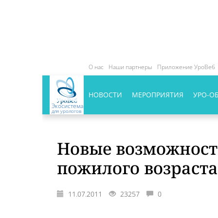
О нас
Наши партнеры
Приложение УроВеб
НОВОСТИ
МЕРОПРИЯТИЯ
УРО-О
Экосистема
для урологов
Новые возможност
пожилого возраста
11.07.2011
23257
0