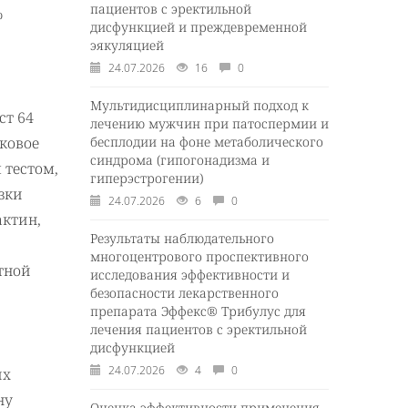
пациентов с эректильной
%
дисфункцией и преждевременной
эякуляцией
24.07.2026
16
0
Мультидисциплинарный подход к
ст 64
лечению мужчин при патоспермии и
бесплодии на фоне метаболического
ковое
синдрома (гипогонадизма и
 тестом,
гиперэстрогении)
зки
24.07.2026
6
0
актин,
Результаты наблюдательного
многоцентрового проспективного
тной
исследования эффективности и
безопасности лекарственного
препарата Эффекс® Трибулус для
лечения пациентов с эректильной
дисфункцией
24.07.2026
4
0
их
ну
Оценка эффективности применения