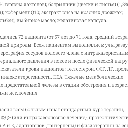
6% терпена лактонов); боярышник (цветки и листья) (1,8
); кофермент Q10; экстракт риса на красных дрожжах;
ильбен); имбирное масло; желатиновая капсула.
ались 72 пациента (от 57 лет до 71 года, средний возра
нной природы. Всем пациентам выполнялись: ультразву
лерография сосудов полового члена с интракавернозным
ериального давления в покое и после физической нагру
оказатели крови пациентов: тестостерон, ФСГ, ЛГ, прол
 индекс атерогенности, ПСА. Тяжелые метаболические
е предстательной железы в стадии обострения и возрас
ями исключения.
асия всем больным начат стандартный курс терапии,
ФДЭ (или интракавернозное лечение), протеолитическ
 А и Е, адаптогенов (тритерпены) и физиотерапии на зо