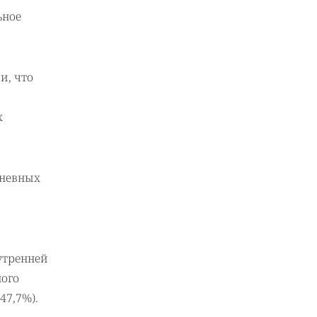
ьное
и, что
х
дневных
утренней
ного
47,7%).