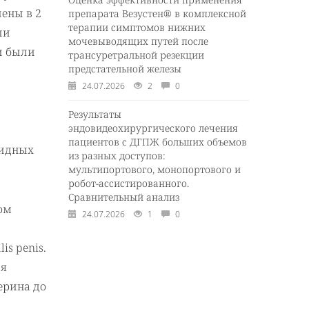
лены в 2
препарата Везустен® в комплексной
терапии симптомов нижних
ли
мочевыводящих путей после
ди были
трансуретральной резекции
предстательной железы
24.07.2026
2
0
Результаты
эндовидеохирургического лечения
пациентов с ДГПЖ больших объемов
лидных
из разных доступов:
мультипортового, монопортового и
робот-ассистированного.
Сравнительный анализ
ом
24.07.2026
1
0
s penis.
ся
ерина до