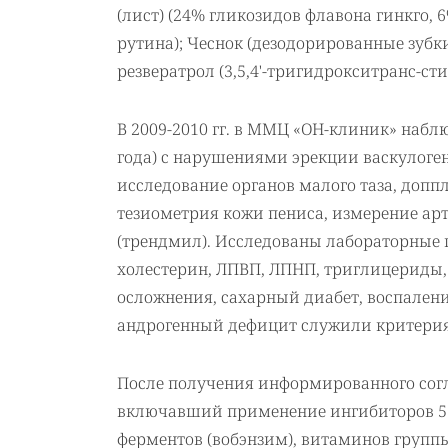
(лист) (24% гликозидов флавона гинкго, 
рутина); Чеснок (дезодорированные зубки
резвератрол (3,5,4'-тригидрокситранс-ст
В 2009-2010 гг. в ММЦ «ОН-клиник» наблюд
года) с нарушениями эрекции васкулоге
исследование органов малого таза, допп
тезиометрия кожи пениса, измерение арт
(трендмил). Исследованы лабораторные п
холестерин, ЛПВП, ЛПНП, триглицериды,
осложнения, сахарный диабет, воспалени
андрогенный дефицит служили критери
После получения информированного согл
включавший применение ингибиторов 5 
ферментов (вобэнзим), витаминов группы