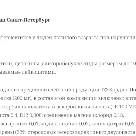
тан Санкт-Петербург
сферцевтиков у людей пожилого возраста при нарушен
втики, цитокины (олигорибонуклеотиды размером до 10 
тываемые лейкоцитами.
 один из представителей этой продукции ТФ Кардио. 
елтка (200 мг), в состав этой композиции включены: ви
 аскорбил пальмитата и аскорбиновая кислота), Е 100 ME
ота 0,4, В12 0,008; соединения магния (хлорид 0,18,
ка аргинат 0,01; меди глицинат 0,02; калия цитрат 0,05;
орень) (22% стероловых гетерозидов); гинкго двулопаст