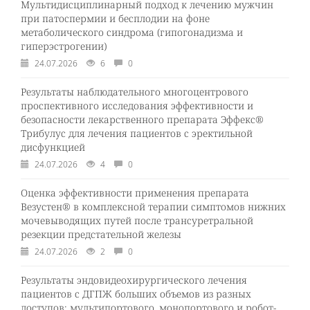
Мультидисциплинарный подход к лечению мужчин
при патоспермии и бесплодии на фоне
метаболического синдрома (гипогонадизма и
гиперэстрогении)
24.07.2026
6
0
Результаты наблюдательного многоцентрового
проспективного исследования эффективности и
безопасности лекарственного препарата Эффекс®
Трибулус для лечения пациентов с эректильной
дисфункцией
24.07.2026
4
0
Оценка эффективности применения препарата
Везустен® в комплексной терапии симптомов нижних
мочевыводящих путей после трансуретральной
резекции предстательной железы
24.07.2026
2
0
Результаты эндовидеохирургического лечения
пациентов с ДГПЖ больших объемов из разных
доступов: мультипортового, монопортового и робот-