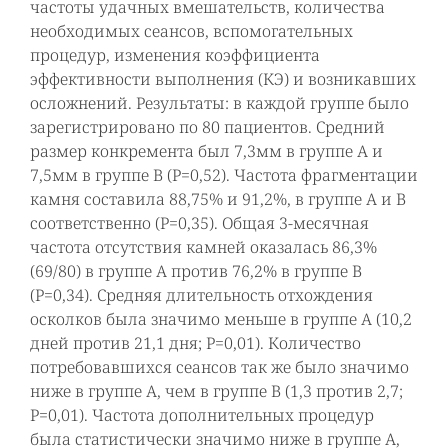
частоты удачных вмешательств, количества
необходимых сеансов, вспомогательных
процедур, изменения коэффициента
эффективности выполнения (КЭ) и возникавших
осложнений. Результаты: в каждой группе было
зарегистрировано по 80 пациентов. Средний
размер конкремента был 7,3мм в группе А и
7,5мм в группе В (Р=0,52). Частота фрагментации
камня составила 88,75% и 91,2%, в группе А и В
соответственно (Р=0,35). Общая 3-месячная
частота отсутствия камней оказалась 86,3%
(69/80) в группе А против 76,2% в группе В
(Р=0,34). Средняя длительность отхождения
осколков была значимо меньше в группе А (10,2
дней против 21,1 дня; Р=0,01). Количество
потребовавшихся сеансов так же было значимо
ниже в группе А, чем в группе В (1,3 против 2,7;
Р=0,01). Частота дополнительных процедур
была статистически значимо ниже в группе А,