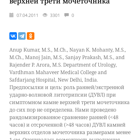
верхней трети мочеточника
07.04.2011
3301
0
Anup Kumar, M.S., M.Ch., Nayan K. Mohanty, M.S.,
M.Ch., Manoj Jain, M.S., Sanjay Prakash, M.S., and
Rajender P. Arora, M.S. Department of Urology,
Vardhman Mahaveer Medical College and
Safdarjang Hospital, New Delhi, India.
Предпосылки и цель: роль ранней/экстренной
ударно-волновой литотрипсии (ДУВЛ) при
симптомном камне верхней трети мочеточника
до сих пор не определена. Нами проведено
рандомизированное сравнение ранней (<48
часов) и отсроченной (>48 часов) ДУВЛ камней
верхних отделов мочеточника размерами менее
1 см. Оценивалась возможность выполнения