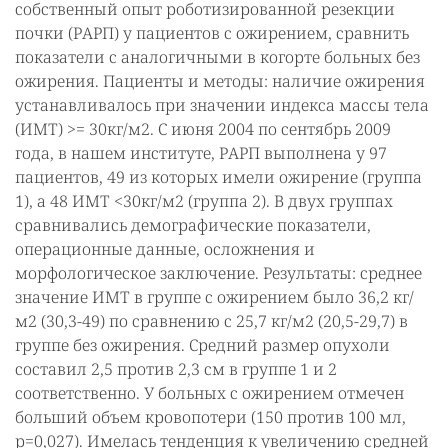
собственный опыт роботизированной резекции
почки (РАРП) у пациентов с ожирением, сравнить
показатели с аналогичными в когорте больных без
ожирения. Пациенты и методы: наличие ожирения
устанавливалось при значении индекса массы тела
(ИМТ) >= 30кг/м2. С июня 2004 по сентябрь 2009
года, в нашем институте, РАРП выполнена у 97
пациентов, 49 из которых имели ожирение (группа
1), а 48 ИМТ <30кг/м2 (группа 2). В двух группах
сравнивались демографические показатели,
операционные данные, осложнения и
морфологическое заключение. Результаты: среднее
значение ИМТ в группе с ожирением было 36,2 кг/
м2 (30,3-49) по сравнению с 25,7 кг/м2 (20,5-29,7) в
группе без ожирения. Средний размер опухоли
составил 2,5 против 2,3 см в группе 1 и 2
соответственно. У больных с ожирением отмечен
больший объем кровопотери (150 против 100 мл,
р=0,027). Имелась тенденция к увеличению средней