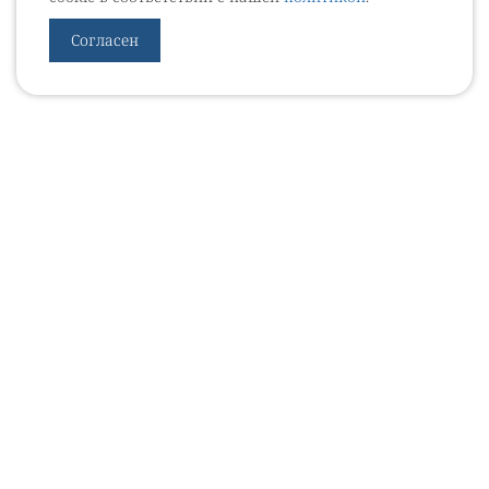
Согласен
УРОВЕБ
УРОЛОГИЧЕСКИЙ ИНФОРМАЦИОННЫЙ ПОРТАЛ
© 2002 - 2026
МЕДИАКИТ 2023
Контакты
Подписаться на рассылку