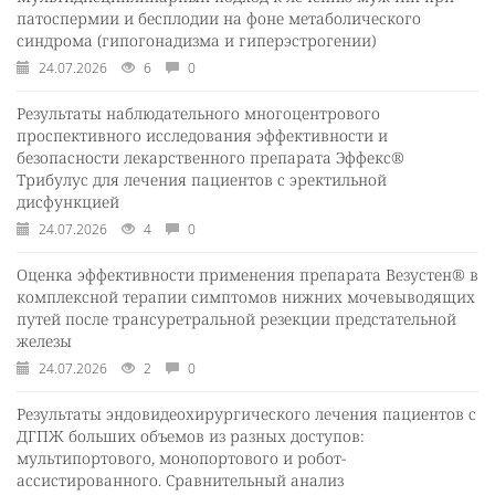
патоспермии и бесплодии на фоне метаболического
синдрома (гипогонадизма и гиперэстрогении)
24.07.2026
6
0
Результаты наблюдательного многоцентрового
проспективного исследования эффективности и
безопасности лекарственного препарата Эффекс®
Трибулус для лечения пациентов с эректильной
дисфункцией
24.07.2026
4
0
Оценка эффективности применения препарата Везустен® в
комплексной терапии симптомов нижних мочевыводящих
путей после трансуретральной резекции предстательной
железы
24.07.2026
2
0
Результаты эндовидеохирургического лечения пациентов с
ДГПЖ больших объемов из разных доступов:
мультипортового, монопортового и робот-
ассистированного. Сравнительный анализ