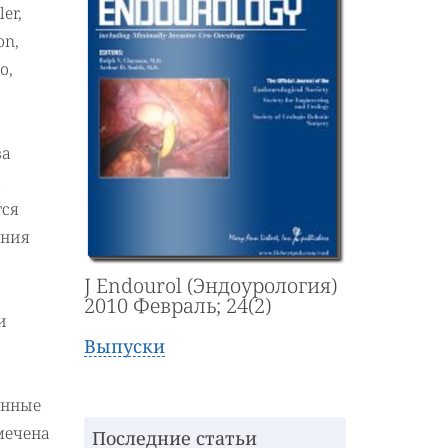
ler,
on,
o,
ва
а
тся
ения
J Endourol (Эндоурология)
2010 Февраль; 24(2)
и
Выпуски
онные
мечена
Последние статьи