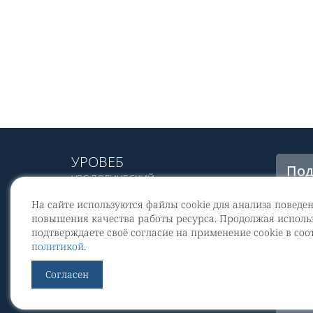
УРОВЕБ
Под
УРОЛОГИЧЕСКИЙ
рас
ИНФОРМАЦИОННЫЙ ПОРТАЛ
На сайте используются файлы cookie для анализа поведе
© 2002 - 2026
повышения качества работы ресурса. Продолжая использ
МЕДИАКИТ 2023
подтверждаете своё согласие на применение cookie в соо
Со
политикой
.
перс
Контакты
Согласен
По
Уров