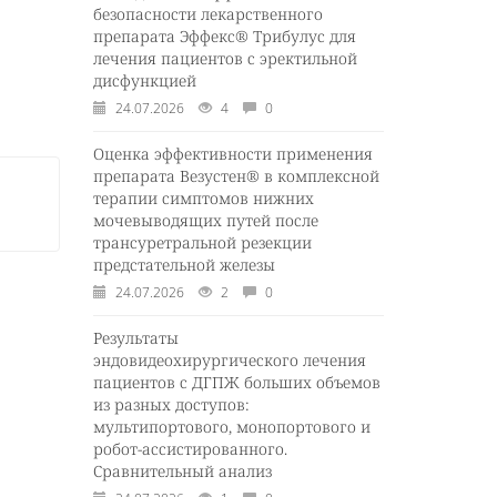
безопасности лекарственного
препарата Эффекс® Трибулус для
лечения пациентов с эректильной
дисфункцией
24.07.2026
4
0
Оценка эффективности применения
препарата Везустен® в комплексной
терапии симптомов нижних
мочевыводящих путей после
трансуретральной резекции
предстательной железы
24.07.2026
2
0
Результаты
эндовидеохирургического лечения
пациентов с ДГПЖ больших объемов
из разных доступов:
мультипортового, монопортового и
робот-ассистированного.
Сравнительный анализ