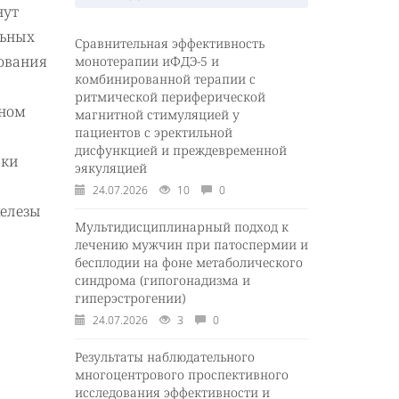
нут
льных
Сравнительная эффективность
ования
монотерапии иФДЭ-5 и
комбинированной терапии с
ритмической периферической
ьном
магнитной стимуляцией у
пациентов с эректильной
дисфункцией и преждевременной
йки
эякуляцией
24.07.2026
10
0
железы
Мультидисциплинарный подход к
лечению мужчин при патоспермии и
бесплодии на фоне метаболического
синдрома (гипогонадизма и
гиперэстрогении)
24.07.2026
3
0
Результаты наблюдательного
многоцентрового проспективного
исследования эффективности и