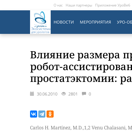
О нас
Наши партнеры
Приложение УроВеб
НОВОСТИ
МЕРОПРИЯТИЯ
УРО-О
Экосистема
для урологов
Влияние размера п
робот-ассистирова
простатэктомии: р
30.06.2010
2801
0
Carlos H. Martínez, M.D.,1,2 Venu Chalasani, M