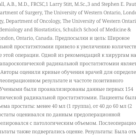
, A.B., M.D., FRCSC,1 Larry Stitt, M.Sc.,3 and Stephen E. Paut
epartment of Surgery, The University of Western Ontario, Lond
gy, Department of Oncology, The University of Western Ontari
emiology and Biostatistics, Schulich School of Medicine &
o, London, Ontario, Canada. Предпосылки и цель: Широкое
льной простатэктомии привело к увеличению количест
е этой операции. Одной из рекомендаций к хирургам н
лапароскопической радикальной простатэктомии являе
 Авторы оценили кривые обучения врачей для определ
ослеоперационном результате и частоте позитивного
: Учеными были проанализированы данные первых 154
опической радикальной простатэктомии. Пациенты был
а простаты: менее 40 мл (1 группа), от 40 до 60 мл (2
 простаты оценивался по данным предоперационной
релировался с патологическим объемом. Послеопераци
ьтаты также подвергались оценке. Результаты: Была от