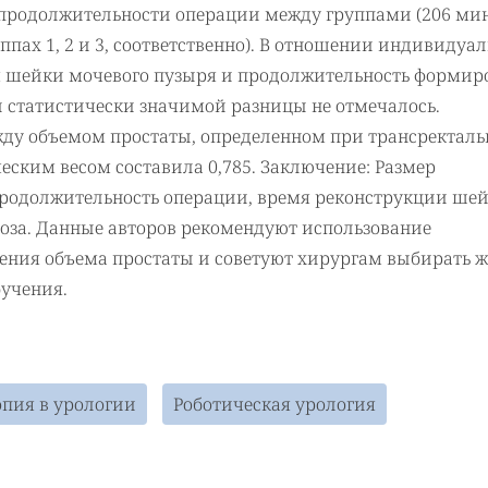
 продолжительности операции между группами (206 ми
ппах 1, 2 и 3, соответственно). В отношении индивидуа
я шейки мочевого пузыря и продолжительность формир
й статистически значимой разницы не отмечалось.
ду объемом простаты, определенном при трансректал
еским весом составила 0,785. Заключение: Размер
продолжительность операции, время реконструкции ше
оза. Данные авторов рекомендуют использование
ления объема простаты и советуют хирургам выбирать 
бучения.
пия в урологии
Роботическая урология