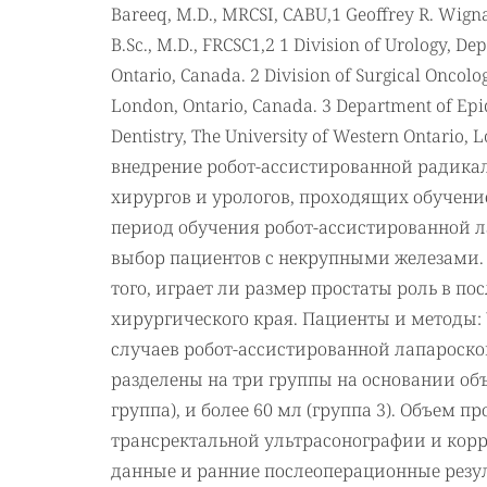
Bareeq, M.D., MRCSI, CABU,1 Geoffrey R. Wignall
B.Sc., M.D., FRCSC1,2 1 Division of Urology, D
Ontario, Canada. 2 Division of Surgical Oncolo
London, Ontario, Canada. 3 Department of Epid
Dentistry, The University of Western Ontari
внедрение робот-ассистированной радика
хирургов и урологов, проходящих обучени
период обучения робот-ассистированной 
выбор пациентов с некрупными железами.
того, играет ли размер простаты роль в п
хирургического края. Пациенты и методы
случаев робот-ассистированной лапароск
разделены на три группы на основании объем
группа), и более 60 мл (группа 3). Объем
трансректальной ультрасонографии и кор
данные и ранние послеоперационные резул