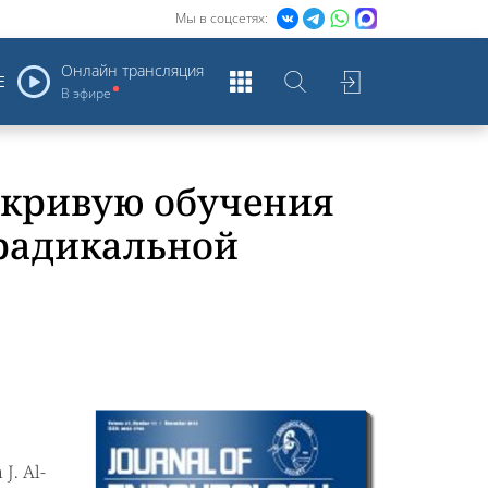
Мы в соцсетях:
Онлайн трансляция
Е
В эфире
 кривую обучения
 радикальной
J. Al-