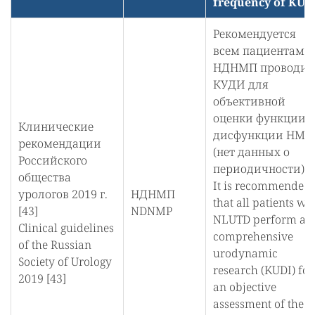
frequency of KUD
Рекомендуется
всем пациентам с
НДНМП проводит
КУДИ для
объективной
оценки функции 
Клинические
дисфункции НМП
рекомендации
(нет данных о
Российского
периодичности).
общества
It is recommended
урологов 2019 г.
НДНМП
that all patients wi
[43]
NDNMP
NLUTD perform a
Clinical guidelines
comprehensive
of the Russian
urodynamic
Society of Urology
research (KUDI) for
2019 [43]
an objective
assessment of the