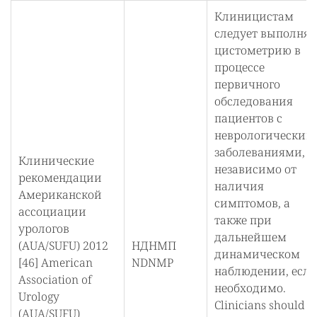
Клиницистам
следует выполнят
цистометрию в
процессе
первичного
обследования
пациентов с
неврологическим
заболеваниями,
Клинические
независимо от
рекомендации
наличия
Американской
симптомов, а
ассоциации
также при
урологов
дальнейшем
(AUA/SUFU) 2012
НДНМП
динамическом
[46] American
NDNMP
наблюдении, есл
Association of
необходимо.
Urology
Clinicians should
(AUA/SUFU)