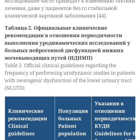
исследование часто приводит к изменению тактики
лечения, даже у пациентов без со стабильной
клинической картиной заболевания [44].
Таблица 2. Официальные клинические
рекомендации в отношении периодичности
выполнения уродинамических исследований у
больных нейрогенной дисфункцией нижних
мочевыводящих путей (НДНМП)
Table 2. Official clinical guidelines regarding the
frequency of performing urodynamic studies in patients
with neurogenic dysfunction of the lower urinary tract
(NLUTD)
Указания в
Клинические
Популяция
отношении
рекомендации
больных
периодичности
Clinical
Patient
КУДИ
guidelines
population
Guidelines for th