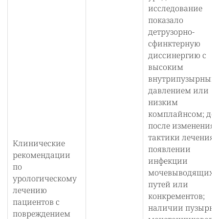
исследование
показало
детрузорно-
сфинктерную
диссинергию с
высоким
внутрипузырным
давлением или
низким
комплайнсом; до 
после изменения
тактики лечения;
Клинические
появлении
рекомендации
инфекции
по
мочевыводящих
урологическому
путей или
лечению
конкрементов;
пациентов с
наличии пузырно
повреждением