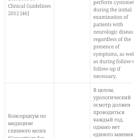
perform cystometr
Clinical Guidelines
during the initial
2012 [46]
examination of
patients with
neurologic disease,
regardless of the
presence of
symptoms, as well
as during follow-u
follow-up if
necessary.
В целом,
урологический
осмотр должен
проводиться
Консорциум по
каждый год,
медицине
однако нет
спинного мозга
единого мнения о