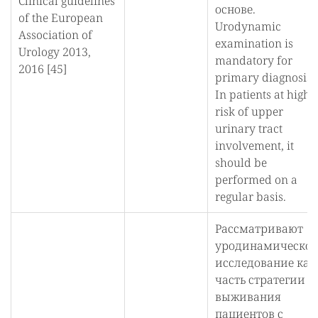
Clinical guidelines
основе.
of the European
Urodynamic
Association of
examination is
Urology 2013,
mandatory for
2016 [45]
primary diagnosis.
In patients at high
risk of upper
urinary tract
involvement, it
should be
performed on a
regular basis.
Рассматривают
уродинамическое
исследование как
часть стратегии
выживания
пациентов с