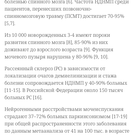
болезнью спинного мозга [6]. Частота НДНМП среди
пациентов, перенесших позвоночно-
спинномозговую травму (ПСМТ) достигает 70-95%
[5,7].
Из 10 000 новорожденных 3-4 имеют пороки
развития спинного мозга [8], 85-90% из них
доживают до взрослого возраста [9]. Функция
мочевого пузыря нарушена у 80-96% [9, 10].
Рассеянный склероз (РС) в зависимости от
локализации очагов демиелинизации и стажа
болезни сопровождается НДНМП у 40-90% больных
[11-15]. В Российской Федерации около 150 тысяч
больных РС [16].
Нейрогенными расстройствами мочеиспускания
страдают 37–72% больных паркинсонизмом [17-19]
при общей распространенности этого заболевания
по данным метаанализа от 41 на 100 тыс. в возрасте