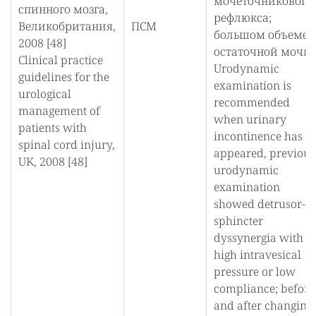
мочеточникового
спинного мозга,
рефлюкса;
Великобритания,
ПСМ
большом объеме
2008 [48]
остаточной мочи.
Clinical practice
Urodynamic
guidelines for the
examination is
urological
recommended
management of
when urinary
patients with
incontinence has
spinal cord injury,
appeared, previous
UK, 2008 [48]
urodynamic
examination
showed detrusor-
sphincter
dyssynergia with
high intravesical
pressure or low
compliance; before
and after changing