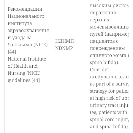
высоким риском
Рекомендации
поражения
Национального
верхних
института
мочевыводящих
здравоохранения
путей (например,
и ухода за
НДНМП
пациентов с
больными (NICE)
NDNMP
повреждением
[44]
спинного мозга и
National Institute
spina bifida).
of Health and
Consider
Nursing (NICE)
urodynamic testing
guidelines [44]
as part of a surviva
strategy for patient
at high risk of uppe
urinary tract injury
(eg, patients with
spinal cord injury
and spina bifida).