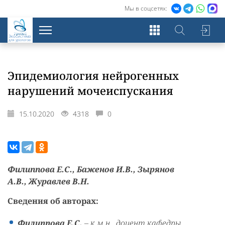
Мы в соцсетях:
Экосистема
для урологов
Эпидемиология нейрогенных
нарушений мочеиспускания
15.10.2020
4318
0
Филиппова Е.С., Баженов И.В., Зырянов
А.В., Журавлев В.Н.
Сведения об авторах:
Филиппова Е.С.
– к.м.н., доцент кафедры