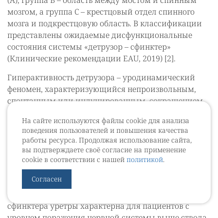
(A), группа B – область между мостом и спинным
мозгом, а группа C – крестцовый отдел спинного
мозга и подкрестцовую область. В классификации
представлены ожидаемые дисфункциональные
состояния системы «детрузор – сфинктер»
(Клинические рекомендации EAU, 2019) [2].
Гиперактивность детрузора – уродинамический
феномен, характеризующийся непроизвольным,
спонтанным или индуцированным, сокращением
детрузора во время фазы наполнения [50]. Если
На сайте используются файлы cookie для анализа
гиперактивность детрузора регистрируется у лиц с
поведения пользователей и повышения качества
установленным неврологическим диагнозом, она
работы ресурса. Продолжая использование сайта,
считается нейрогенной (НДГ – нейрогенная
вы подтверждаете своё согласие на применение
детрузорная гиперактивность), если
cookie в соответствии с нашей
политикой
.
неврологическая патология отсутствует –
Согласен
идиопатической. НДГ в сочетании с нормальной
функцией как внутреннего, так и наружного
сфинктера уретры характерна для пациентов с
уровнем поражения нервной системы выше ствола