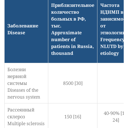
Приблизительное
Частота
количество
НДНМП в
больных в РФ,
зависимос
Заболевание
тыс.
от
Disease
Approximate
этиологии
number of
Frequency 
patients in Russia,
NLUTD by
thousand
etiology
Болезни
нервной
системы
8500 [30]
Diseases of the
nervous system
Рассеянный
40-90% [11
склероз
150 [16]
24]
Multiple sclerosis