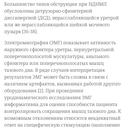
Большинство типов обструкции при НДНМП
обусловлены детрузорно-сфинктерной
диссинергией (ДСД), нерасслабляющейся уретрой
или же нерасслабляющейся шейкой мочевого
пузыря [36-38].
Электромиография (ЭМГ) показывает активность
наружного сфинктера уретры, периуретральной
поперечнополосатой мускулатуры, анального
сфинктера или поперечнополосатых мышц
тазового дна. В ряде случаев интерпретация
результатов ЭМГ может быть сложна в связи с
наличием артефактов, вызванных работой другого
оборудования [2]. При проведении
уродинамического исследования ЭМГ
информативна для оценки способности пациента
контролировать сокращения мышц тазового дна. К
возможным отклонениям относится неадекватный
ответ на специфическую стимуляцию (наполнение