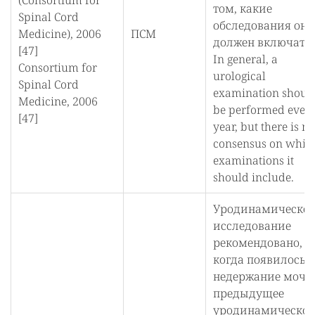
(Consortium for
том, какие
Spinal Cord
обследования он
Medicine), 2006
ПСМ
должен включать.
[47]
In general, a
Consortium for
urological
Spinal Cord
examination shoul
Medicine, 2006
be performed ever
[47]
year, but there is no
consensus on whic
examinations it
should include.
Уродинамическое
исследование
рекомендовано,
когда появилось
недержание мочи
предыдущее
уродинамическое