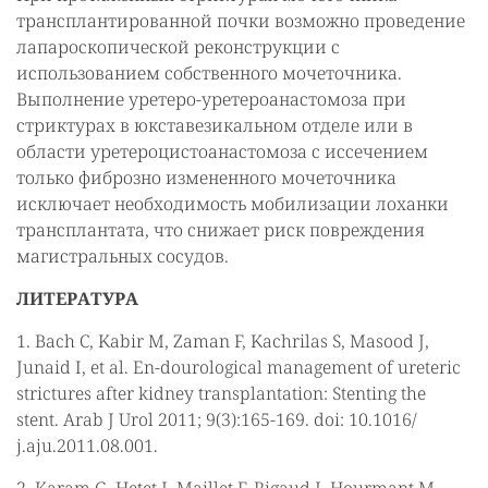
трансплантированной почки возможно проведение
лапароскопической реконструкции с
использованием собственного мочеточника.
Выполнение уретеро-уретероанастомоза при
стриктурах в юкставезикальном отделе или в
области уретероцистоанастомоза с иссечением
только фиброзно измененного мочеточника
исключает необходимость мобилизации лоханки
трансплантата, что снижает риск повреждения
магистральных сосудов.
ЛИТЕРАТУРА
1. Bach C, Kabir M, Zaman F, Kachrilas S, Masood J,
Junaid I, et al. En-dourological management of ureteric
strictures after kidney transplantation: Stenting the
stent. Arab J Urol 2011; 9(3):165-169. doi: 10.1016/
j.aju.2011.08.001.