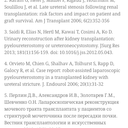
2. Karam G, Hetet J, Maillet F, Rigaud J, Hourmant M,
Soulillou J, et al. Late ureteral stenosis following renal
transplantation: risk factors and impact on patient and
graft survival. Am J Transplant 2006; 6(2):352-356
3. Saidi R, Elias N, Hertl M, Kawai T, Cosimi A, Ko D.
Urinary reconstruction after kidney transplantation:
pyeloureterostomy or ureteroneocystostomy. JSurg Res
2013; 181(1):156-159. doi: 10.1016/j.jss.2012.05.043.
4. Orvieto M, Chien G, Shalhav A, Tolhurst S, Rapp D,
Galocy R, et al. Case report: robot-assisted laparoscopic
pyeloureterostomy in a transplanted kidney with
ureteral stricture. J. Endourol 2006; 20(1):31-32
5. Перлин Д.В., Александров И.В., Золотарев Г.М.,
Шевченко О.Н. Лапароскопическая реконструкция
мочевого тракта трансплантата у пациентов со
стриктурой мочеточника после пересадки почки.
Вестник трансплантологии и искусственных