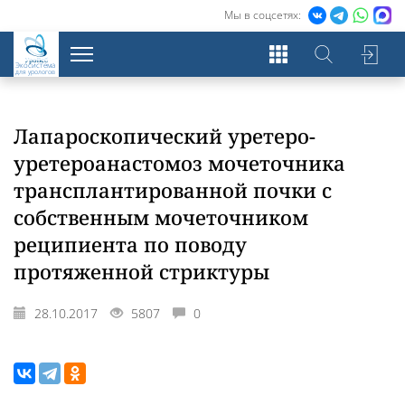
Мы в соцсетях:
Экосистема
для урологов
Лапароскопический уретеро-
уретероанастомоз мочеточника
трансплантированной почки с
собственным мочеточником
реципиента по поводу
протяженной стриктуры
28.10.2017
5807
0