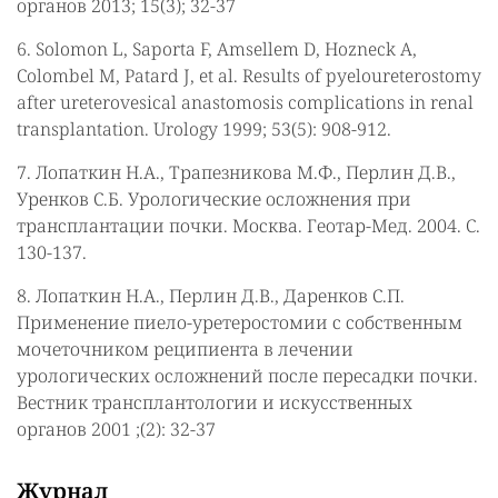
органов 2013; 15(3); 32-37
6. Solomon L, Saporta F, Amsellem D, Hozneck A,
Colombel M, Patard J, et al. Results of pyeloureterostomy
after ureterovesical anastomosis complications in renal
transplantation. Urology 1999; 53(5): 908-912.
7. Лопаткин Н.А., Трапезникова М.Ф., Перлин Д.В.,
Уренков С.Б. Урологические осложнения при
трансплантации почки. Москва. Геотар-Мед. 2004. C.
130-137.
8. Лопаткин Н.А., Перлин Д.В., Даренков С.П.
Применение пиело-уретеростомии с собственным
мочеточником реципиента в лечении
урологических осложнений после пересадки почки.
Вестник трансплантологии и искусственных
органов 2001 ;(2): 32-37
Журнал