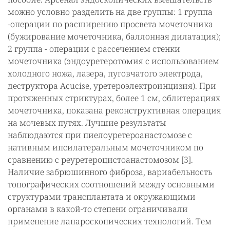
можно условно разделить на две группы: 1 группа
-операции по расширению просвета мочеточника
(бужирование мочеточника, баллонная дилатация);
2 группа - операции с рассечением стенки
мочеточника (эндоуретеротомия с использованием
холодного ножа, лазера, пуговчатого электрода,
деструктора Acucise, уретероэлектроинцизия). При
протяженных стриктурах, более 1 см, облитерациях
мочеточника, показана реконструктивная операция
на мочевых путях. Лучшие результаты
наблюдаются при пиелоуретероанастомозе с
нативным ипсилатеральным мочеточником по
сравнению с реуретероцистоанастомозом [3].
Наличие забрюшинного фиброза, вариабельность
топографических соотношений между основными
структурами трансплантата и окружающими
органами в какой-то степени ограничивали
применение лапароскопических технологий. Тем