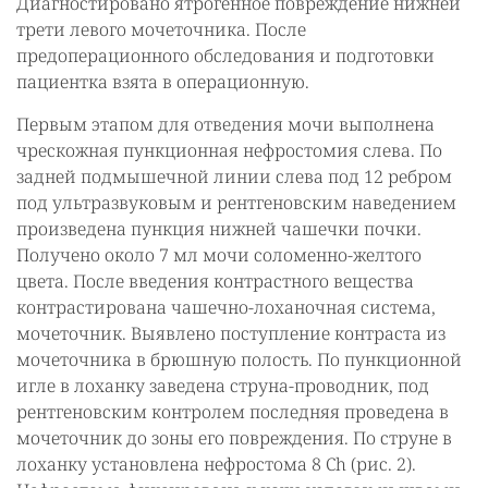
Диагностировано ятрогенное повреждение нижней
трети левого мочеточника. После
предоперационного обследования и подготовки
пациентка взята в операционную.
Первым этапом для отведения мочи выполнена
чрескожная пункционная нефростомия слева. По
задней подмышечной линии слева под 12 ребром
под ультразвуковым и рентгеновским наведением
произведена пункция нижней чашечки почки.
Получено около 7 мл мочи соломенно-желтого
цвета. После введения контрастного вещества
контрастирована чашечно-лоханочная система,
мочеточник. Выявлено поступление контраста из
мочеточника в брюшную полость. По пункционной
игле в лоханку заведена струна-проводник, под
рентгеновским контролем последняя проведена в
мочеточник до зоны его повреждения. По струне в
лоханку установлена нефростома 8 Сh (рис. 2).