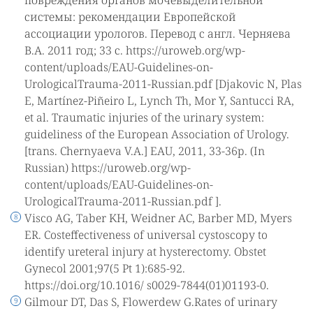
системы: рекомендации Европейской
ассоциации урологов. Перевод с англ. Черняева
В.А. 2011 год; 33 с. https://uroweb.org/wp-
content/uploads/EAU-Guidelines-on-
UrologicalTrauma-2011-Russian.pdf [Djakovic N, Plas
E, Martínez-Piñeiro L, Lynch Th, Mor Y, Santucci RA,
et al. Traumatic injuries of the urinary system:
guideliness of the European Association of Urology.
[trans. Chernyaeva V.A.] EAU, 2011, 33-36p. (In
Russian) https://uroweb.org/wp-
content/uploads/EAU-Guidelines-on-
UrologicalTrauma-2011-Russian.pdf ].
Visco AG, Taber KH, Weidner AC, Barber MD, Myers
ER. Costeffectiveness of universal cystoscopy to
identify ureteral injury at hysterectomy. Obstet
Gynecol 2001;97(5 Pt 1):685-92.
https://doi.org/10.1016/ s0029-7844(01)01193-0.
Gilmour DT, Das S, Flowerdew G.Rates of urinary