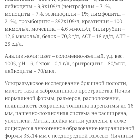
лейкоциты – 9,9х109/л (нейтрофилы – 71%,
моноциты – 7%, эозинофилы – 1%, лимфоциты –
21%), тромбоциты – 292х109/л, креатинин – 100
мкмоль/л, мочевина – 4,6 ммоль/л, билирубин –
12,6 мкмоль/л, белок – 70,2 г/л, АСТ – 18 ед/л, АЛТ –
25 ед/л.
Анализ мочи: цвет – соломенно-желтый, уд. вес.
1005, рН – 6, белок – 0,1 г/л, эритроциты – 80/мкл,
лейкоциты – 70/мкл.
Ультразвуковое исследование брюшной полости,
малого таза и забрюшинного пространства: Почки
нормальной формы, размеров, расположения,
подвижность сохранена, толщина паренхимы до 16
мм, чашечно-лоханочная система не расширена,
уплотнена. Матка, шейка матки удалены, в ложе
лоцируется анэхогенное образование неправильной
формы 35х14 мм с неоднородной взвесью. Яичники