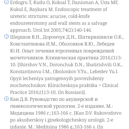
Erdogru T, Kutlu O, Koksal T, Danisman A, Usta MF,
Kukul E, Baykara M. Endoscopic treatment of
ureteric strictures: acucise, cold-knife
endoureterotomy and wall stents as a salvage
approach. Urol Int 2005;74(2):140-146.
Ширшов В.Н., Дорончук Д.Н., Шатиришвили О.К.,
Константинова И.М., Оболонков В.Ю., Лебедев
Ю.И. Опыт лечения ятрогенных повреждений
мочеточников. Клиническая практика 2016;(1):3-
10. [Shirshov V.N., Doronchuk D.N., Shatirishvili O.K.,
Konstantinova I.M., Obolonkov V.Yu., Lebedev Yu.I.
Opyit lecheniya yatrogennyih povrezhdeniy
mochetochnikov. Klinicheskaya praktika = Сlinical
Practice 2016;(1):3-10. (In Russian)].
Кан Д.В. Руководство по акушерской и
гинекологической урологии. 2-е издание. М.:
Медицина 1986 г.;163-166 с. [Kan D.V. Rukovodstvo
po akusherskoy i ginekologicheskoy urologii. 2-e
izdanie. M.: Meditsina 1986 g.;163-166 s. (In