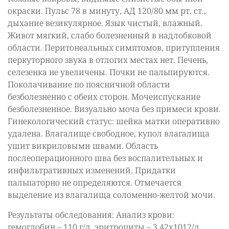
окраски. Пульс 78 в минуту, АД 120/80 мм рт. ст.,
дыхание везикулярное. Язык чистый, влажный.
Живот мягкий, слабо болезненный в надлобковой
области. Перитонеальных симптомов, притупления
перкуторного звука в отлогих местах нет. Печень,
селезенка не увеличены. Почки не пальпируются.
Поколачивание по поясничной области
безболезненно с обеих сторон. Мочеиспускание
безболезненное. Визуально моча без примеси крови.
Гинекологический статус: шейка матки оперативно
удалена. Влагалище свободное, купол влагалища
ушит викриловыми швами. Область
послеоперационного шва без воспалительных и
инфильтративных изменений. Придатки
пальпаторно не определяются. Отмечается
выделение из влагалища соломенно-желтой мочи.
Результаты обследования: Анализ крови:
гемоглобин – 110 г/л, эритроциты – 3,42х1012/л,