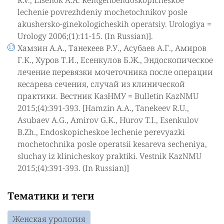
lechenie povrezhdeniy mochetochnikov posle
akushersko-ginekologicheskih operatsiy. Urologiya =
Urology 2006;(1):11-15. (In Russian)].
Хамзин А.А., Танекеев Р.У., Асубаев А.Г., Амиров
Г.К., Хуров Т.И., Есенкулов Б.Ж., Эндоскопическое
лечение перевязки мочеточника после операции
кесарева сечения, случай из клинической
практики. Вестник КазНМУ = Bulletin KazNMU
2015;(4):391-393. [Hamzin A.A., Tanekeev R.U.,
Asubaev A.G., Amirov G.K., Hurov T.I., Esenkulov
B.Zh., Endoskopicheskoe lechenie perevyazki
mochetochnika posle operatsii kesareva secheniya,
sluchay iz klinicheskoy praktiki. Vestnik KazNMU
2015;(4):391-393. (In Russian)]
Тематики и теги
Женская урология