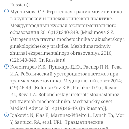
Russian)].
Муслимова С.З. Ятрогенная травма мочеточника
в акушерской и гинекологической практике.
Международный журнал экспериментального
образования 2016;(12):340-349. [Muslimova S.Z.
Yatrogennaya travma mochetochnika v akusherskoy i
ginekologicheskoy praktike. Mezhdunarodnyiy
zhurnal eksperimentalnogo obrazovaniya 2016;
(12):340-349. (In Russian)].
Колонтарев К.Б., Пушкарь Д.Ю., Раснер П.И., Рева
И.А. Роботический уретероцистоанастомоз при
травмах мочеточника. Медицинский совет 2014;
(19):46-49. [KolontarYov K.B., Pushkar D.Yu., Rasner
P.I., Reva I.A. Roboticheskiy ureterotsistoanastomoz
pri travmah mochetochnika. Meditsinskiy sovet =
Medical Advice 2014;(19):46-49. (In Russian)].
Djakovic N, Plas E, Martínez-Piñeiro L, Lynch Th, Mor
Y, Santucci RA, et al. URL: Травматические
повреждения органов мочевыделительной