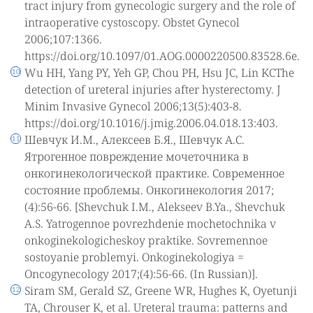
tract injury from gynecologic surgery and the role of
intraoperative cystoscopy. Obstet Gynecol
2006;107:1366.
https://doi.org/10.1097/01.AOG.0000220500.83528.6e.
Wu HH, Yang PY, Yeh GP, Chou PH, Hsu JC, Lin KCThe
detection of ureteral injuries after hysterectomy. J
Minim Invasive Gynecol 2006;13(5):403-8.
https://doi.org/10.1016/j.jmig.2006.04.018.13:403.
Шевчук И.М., Алексеев Б.Я., Шевчук А.С.
Ятрогенное повреждение мочеточника в
онкогинекологической практике. Современное
состояние проблемы. Онкогинекология 2017;
(4):56-66. [Shevchuk I.M., Alekseev B.Ya., Shevchuk
A.S. Yatrogennoe povrezhdenie mochetochnika v
onkoginekologicheskoy praktike. Sovremennoe
sostoyanie problemyi. Onkoginekologiya =
Oncogynecology 2017;(4):56-66. (In Russian)].
Siram SM, Gerald SZ, Greene WR, Hughes K, Oyetunji
TA, Chrouser K, et al. Ureteral trauma: patterns and