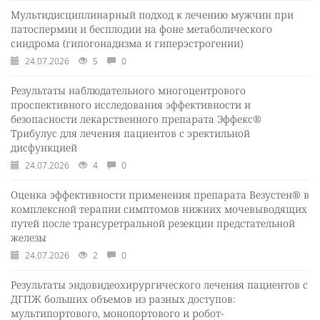
Мультидисциплинарный подход к лечению мужчин при
патоспермии и бесплодии на фоне метаболического
синдрома (гипогонадизма и гиперэстрогении)
24.07.2026
5
0
Результаты наблюдательного многоцентрового
проспективного исследования эффективности и
безопасности лекарственного препарата Эффекс®
Трибулус для лечения пациентов с эректильной
дисфункцией
24.07.2026
4
0
Оценка эффективности применения препарата Везустен® в
комплексной терапии симптомов нижних мочевыводящих
путей после трансуретральной резекции предстательной
железы
24.07.2026
2
0
Результаты эндовидеохирургического лечения пациентов с
ДГПЖ больших объемов из разных доступов:
мультипортового, монопортового и робот-