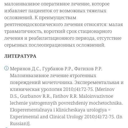
малоинвазивое оперативное лечение, которое
избавляет пациенток от возможных тяжелых
осложнений. К преимуществам
рентгенэндоскопического лечения относятся: малая
травматичность, короткий срок стационарного
лечения и реабилитационного периода, отсутствие
серьезных послеоперационных осложнений.
ЛИТЕРАТУРА
Меринов Д.С., Гурбанов Р.Р., Фатихов Р.Р.
Малоинвазивное лечение ятрогенных
повреждений мочеточника. Эксперементальная и
клиническая урология 2010;(4):72-75. [Merinov
D.S., Gurbanov R.R., Fatihov R.R. Maloinvazivnoe
lechenie yatrogennyih povrezhdeniy mochetochnika.
Eksperementalnaya i klinicheskaya urologiya =
Experimental and Clinical Urology 2010;(4):72-75. (In
Russian)].