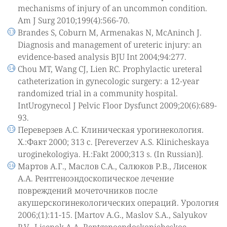
mechanisms of injury of an uncommon condition.
Am J Surg 2010;199(4):566-70.
Brandes S, Coburn M, Armenakas N, McAninch J.
Diagnosis and management of ureteric injury: an
evidence-based analysis BJU Int 2004;94:277.
Chou MT, Wang CJ, Lien RC. Prophylactic ureteral
catheterization in gynecologic surgery: a 12-year
randomized trial in a community hospital.
IntUrogynecol J Pelvic Floor Dysfunct 2009;20(6):689-
93.
Переверзев А.С. Клиническая урогинекология.
Х.:Факт 2000; 313 с. [Pereverzev A.S. Klinicheskaya
uroginekologiya. H.:Fakt 2000;313 s. (In Russian)].
Мартов А.Г., Маслов С.А., Салюков Р.В., Лисенок
А.А. Рентгеноэндоскопическое лечение
повреждений мочеточников после
акушерскогинекологических операций. Урология
2006;(1):11-15. [Martov A.G., Maslov S.A., Salyukov
R.V., Lisenok A.A. Rentgenoendoskopicheskoe