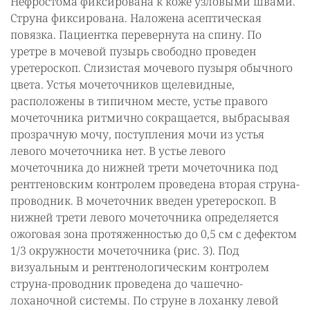
Нефростома фиксирована к коже узловыми швами.
Струна фиксирована. Наложена асептическая
повязка. Пациентка перевернута на спину. По
уретре в мочевой пузырь свободно проведен
уретероскоп. Слизистая мочевого пузыря обычного
цвета. Устья мочеточников щелевидные,
расположены в типичном месте, устье правого
мочеточника ритмично сокращается, выбрасывая
прозрачную мочу, поступления мочи из устья
левого мочеточника нет. В устье левого
мочеточника до нижней трети мочеточника под
рентгеновским контролем проведена вторая струна-
проводник. В мочеточник введен уретероскоп. В
нижней трети левого мочеточника определяется
ожоговая зона протяженностью до 0,5 см с дефектом
1/3 окружности мочеточника (рис. 3). Под
визуальным и рентгенологическим контролем
струна-проводник проведена до чашечно-
лоханочной системы. По струне в лоханку левой