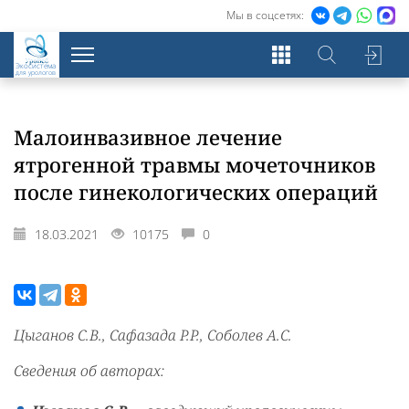
Мы в соцсетях:
Экосистема
для урологов
Малоинвазивное лечение
ятрогенной травмы мочеточников
после гинекологических операций
18.03.2021
10175
0
Цыганов С.В., Сафазада Р.Р., Соболев А.С.
Сведения об авторах: