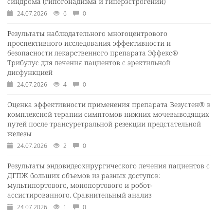
синдрома (гипогонадизма и гиперэстрогении)
24.07.2026
6
0
Результаты наблюдательного многоцентрового
проспективного исследования эффективности и
безопасности лекарственного препарата Эффекс®
Трибулус для лечения пациентов с эректильной
дисфункцией
24.07.2026
4
0
Оценка эффективности применения препарата Везустен® в
комплексной терапии симптомов нижних мочевыводящих
путей после трансуретральной резекции предстательной
железы
24.07.2026
2
0
Результаты эндовидеохирургического лечения пациентов с
ДГПЖ больших объемов из разных доступов:
мультипортового, монопортового и робот-
ассистированного. Сравнительный анализ
24.07.2026
1
0