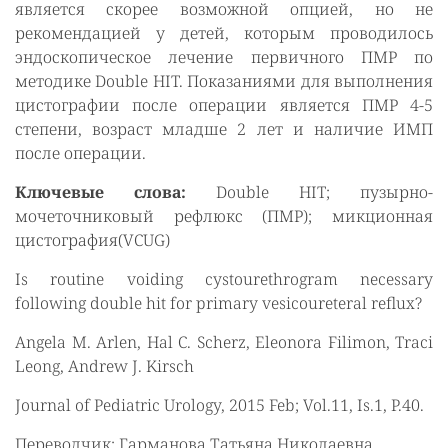
является скорее возможной опцией, но не
рекомендацией у детей, которым проводилось
эндоскопическое лечение первичного ПМР по
методике Double HIT. Показаниями для выполнения
цистографии после операции является ПМР 4-5
степени, возраст младше 2 лет и наличие ИМП
после операции.
Ключевые слова:
Double HIT; пузырно-
мочеточниковый рефлюкс (ПМР); микционная
цистография(VCUG)
Is routine voiding cystourethrogram necessary
following double hit for primary vesicoureteral reflux?
Angela M. Arlen, Hal C. Scherz, Eleonora Filimon, Traci
Leong, Andrew J. Kirsch
Journal of Pediatric Urology, 2015 Feb; Vol.11, Is.1, P.40.
Переводчик: Гарманова Татьяна Николаевна