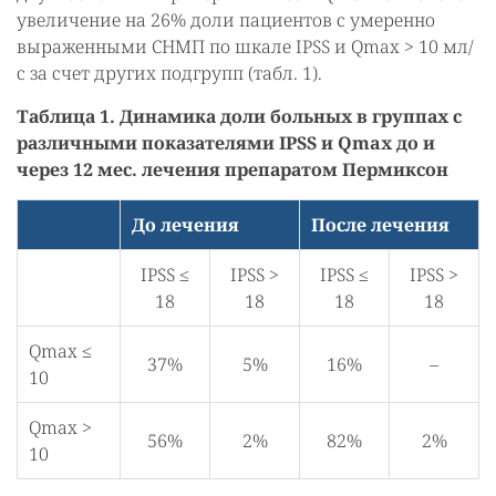
увеличение на 26% доли пациентов с умеренно
выраженными СНМП по шкале IPSS и Qmax > 10 мл/
с за счет других подгрупп (табл. 1).
Таблица 1. Динамика доли больных в группах с
различными показателями IPSS и Qmax до и
через 12 мес. лечения препаратом Пермиксон
До лечения
После лечения
IPSS ≤
IPSS >
IPSS ≤
IPSS >
18
18
18
18
Qmax ≤
37%
5%
16%
–
10
Qmax >
56%
2%
82%
2%
10