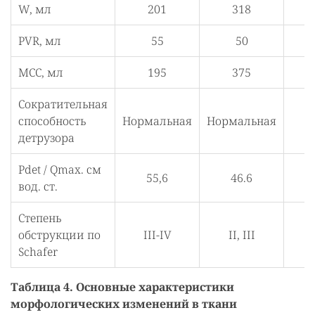
W, мл
201
318
+
PVR, мл
55
50
МСС, мл
195
375
Сократительная
способность
Нормальная
Нормальная
детрузора
Pdet / Qmax. см
55,6
46.6
вод. ст.
Степень
обструкции по
III-IV
II, III
Schafer
Таблица 4. Основные характеристики
морфологических изменений в ткани