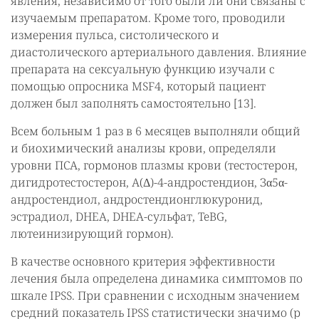
явления, независимо от того были ли они связаны с
изучаемым препаратом. Кроме того, проводили
измерения пульса, систолического и
диастолического артериального давления. Влияние
препарата на сексуальную функцию изучали с
помощью опросника MSF4, который пациент
должен был заполнять самостоятельно [13].
Всем больным 1 раз в 6 месяцев выполняли общий
и биохимический анализы крови, определяли
уровни ПСА, гормонов плазмы крови (тестостерон,
дигидротестостерон, А(Δ)-4-андростендион, Зα5α-
андростендиол, андростендионглюкуронид,
эстрадиол, DHEA, DHEA-сульфат, TeBG,
лютеинизирующий гормон).
В качестве основного критерия эффективности
лечения была определена динамика симптомов по
шкале IPSS. При сравнении с исходным значением
средний показатель IPSS статистически значимо (р