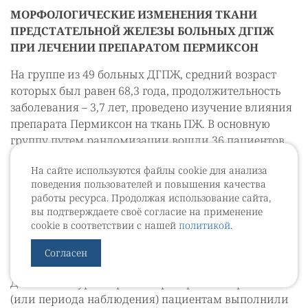
МОРФОЛОГИЧЕСКИЕ ИЗМЕНЕНИЯ ТКАНИ
ПРЕДСТАТЕЛЬНОЙ ЖЕЛЕЗЫ БОЛЬНЫХ ДГПЖ
ПРИ ЛЕЧЕНИИ ПРЕПАРАТОМ ПЕРМИКСОН
На группе из 49 больных ДГПЖ, средний возраст
которых был равен 68,3 года, продолжительность
заболевания – 3,7 лет, проведено изучение влияния
препарата Пермиксон на ткань ПЖ. В основную
группу путем рандомизации вошли 36 пациентов,
которые принимали Пер-миксон по 160 мг 2 раза в
На сайте используются файлы cookie для анализа
сутки в течение не менее 3-х месяцев (средняя
поведения пользователей и повышения качества
продолжительность лечения – 7,2 месяцев).
работы ресурса. Продолжая использование сайта,
Контрольную группу составили 13 мужчин,
вы подтверждаете своё согласие на применение
находившихся такое же время под динамическим
cookie в соответствии с нашей
политикой
.
наблюдением и не получавших какого-либо
Согласен
лечения по поводу ДГПЖ [17].
До и после курса терапии препаратом Пермиксон
(или периода наблюдения) пациентам выполнили