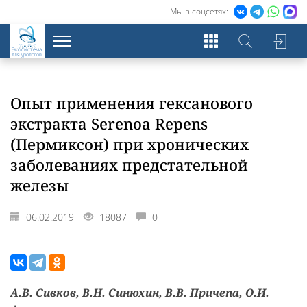
Мы в соцсетях:
Экосистема
для урологов
Опыт применения гексанового
экстракта Serenoa Repens
(Пермиксон) при хронических
заболеваниях предстательной
железы
06.02.2019
18087
0
А.В. Сивков, В.Н. Синюхин, В.В. Причепа, О.И.