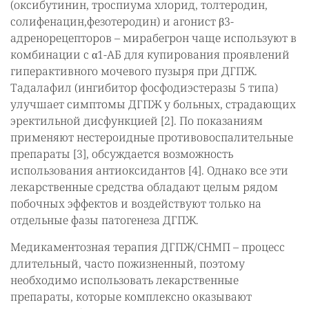
(оксибутинин, троспиума хлорид, толтеродин,
солифенацин,фезотеродин) и агонист β3-
адренорецепторов – мирабегрон чаще используют в
комбинации с α1-АБ для купирования проявлений
гиперактивного мочевого пузыря при ДГПЖ.
Тадалафил (ингибитор фосфодиэстеразы 5 типа)
улучшает симптомы ДГПЖ у больных, страдающих
эректильной дисфункцией [2]. По показаниям
применяют нестероидные противовоспалительные
препараты [3], обсуждается возможность
использования антиоксидантов [4]. Однако все эти
лекарственные средства обладают целым рядом
побочных эффектов и воздействуют только на
отдельные фазы патогенеза ДГПЖ.
Медикаментозная терапия ДГПЖ/СНМП – процесс
длительный, часто пожизненный, поэтому
необходимо использовать лекарственные
препараты, которые комплексно оказывают