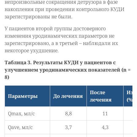
непроизвольные сокращения детрузора в фазе
накопления при проведении контрольного КУДИ
зарегистрированы не были.
У пациентов второй группы достоверного
изменения уродинамических параметров не
зарегистрировано, а в третьей – наблюдали их
некоторое ухудшение.
Таблица 3. Результаты КУДИ у пациентов с
улучшением уродинамических показателей (n =
8)
После
Изм
Параметры
До лечения
лечения
(%)
Qmax, мл/с
8,8
11
Qave, мл/с
3,7
4,3