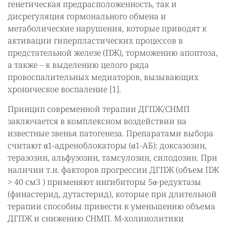
генетическая предрасположенность, так и
дисрегуляция гормонального обмена и
метаболические нарушения, которые приводят к
активации гиперпластических процессов в
предстательной железе (ПЖ), торможению апоптоза,
а также – к выделению целого ряда
провоспалительных медиаторов, вызывающих
хроническое воспаление [1].
Принцип современной терапии ДГПЖ/СНМП
заключается в комплексном воздействии на
известные звенья патогенеза. Препаратами выбора
считают α1-адреноблокаторы (α1-АБ): доксазозин,
теразозин, альфузозин, тамсулозин, силодозин. При
наличии т.н. факторов прогрессии ДГПЖ (объем ПЖ
> 40 см3 ) применяют ингибиторы 5α-редуктазы
(финастерид, дутастерид), которые при длительной
терапии способны привести к уменьшению объема
ДГПЖ и снижению СНМП. М-холинолитики