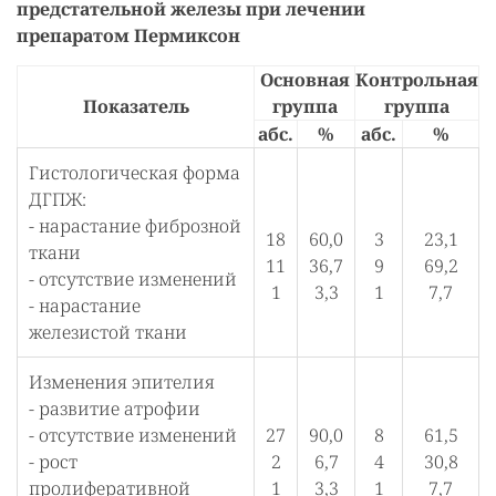
предстательной железы при лечении
препаратом Пермиксон
Основная
Контрольная
Показатель
группа
группа
абс.
%
абс.
%
Гистологическая форма
ДГПЖ:
- нарастание фиброзной
18
60,0
3
23,1
ткани
11
36,7
9
69,2
- отсутствие изменений
1
3,3
1
7,7
- нарастание
железистой ткани
Изменения эпителия
- развитие атрофии
- отсутствие изменений
27
90,0
8
61,5
- рост
2
6,7
4
30,8
пролиферативной
1
3,3
1
7,7