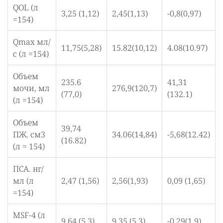
QOL (л
3,25 (1,12)
2,45(1,13)
-0,8(0,97)
=154)
Qmax мл/
11,75(5,28)
15.82(10,12)
4.08(10.97)
с (л =154)
Объем
235.6
41,31
мочи, мл
276,9(120,7)
(77,0)
(132.1)
(л =154)
Объем
39,74
ПЖ. см3
34.06(14,84)
-5,68(12.42)
(16.82)
(л = 154)
ПСА. нг/
мл (л
2,47 (1,56)
2,56(1,93)
0,09 (1,65)
=154)
MSF-4 (л
9.64 (5,3)
9,35 (5,3)
-0,29(1,9)