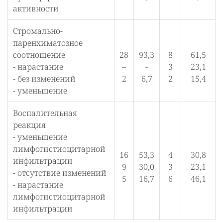
активности
Стромально-
паренхиматозное
соотношение
28
93,3
8
61,5
- нарастание
–
-
3
23,1
- без изменений
2
6,7
2
15,4
- уменьшение
Воспалительная
реакция
- уменьшение
лимфогистиоцитарной
16
53,3
4
30,8
инфильтрации
9
30,0
3
23,1
- отсутствие изменений
5
16,7
6
46,1
- нарастание
лимфогистиоцитарной
инфильтрации