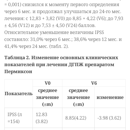
= 0,001) снизился к моменту первого определения
через 6 мес. и продолжал улучшаться до 24-го мес.
лечения: с 12,83 + 3,82 (V0) до 8,85 + 4,22 (V6); до 7,93
± 4,56 (V12) и до 7,53 ± 4,50 (V24) баллов.
Относительное уменьшение величины IPSS
составило: 31,0% через 6 мес.; 38,6% через 12 мес. и
41,4% через 24 мес. (табл. 2).
Таблица 2. Изменение основных клинических
показателей при лечении ДГПЖ препаратом
Пермиксон
V0
V6
среднее
среднее
Показатель
значение
значение
изменение
(±m)
(±m)
IPSS (л
12.83
8.85(4.22)
-3.98 (3.62)
=154)
(3.82)