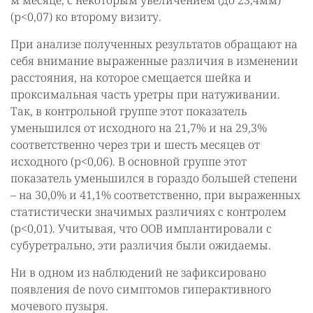
м месяце, с некоторым увеличением (до 23,4мм)
(р<0,07) ко второму визиту.
При анализе полученных результатов обращают на
себя внимание выраженные различия в изменении
расстояния, на которое смещается шейка и
проксимальная часть уретры при натуживании.
Так, в контрольной группе этот показатель
уменьшился от исходного на 21,7% и на 29,3%
соответственно через три и шесть месяцев от
исходного (р<0,06). В основной группе этот
показатель уменьшился в гораздо большей степени
– на 30,0% и 41,1% соответственно, при выраженных
статистически значимых различиях с контролем
(р<0,01). Учитывая, что ООВ имплантировали с
субуретрально, эти различия были ожидаемы.
Ни в одном из наблюдений не зафиксировано
появления de novo симптомов гиперактивного
мочевого пузыря.