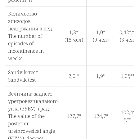
Количество
эпизодов
недержания в нед.
1,3*
1,0*
0,42*,**
The number of
(15 чел)
(9 чел)
(3 чел)
episodes of
incontinence in
weeks
Sandvik-тест
2,0 *
1,9*
1,0*,**
Sandvik test
Величина заднего
уретровезикального
угла (ЗУВУ), град
102,4°
The value of the
127,7°
124,7°
*,**
posterior
urethrovesical angle
(PUVA), degrees