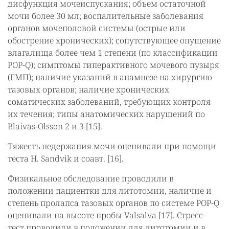
дисфункция мочеиспускания; объем остаточной
мочи более 30 мл; воспалительные заболевания
органов мочеполовой системы (острые или
обострение хронических); сопутствующее опущение
влагалища более чем 1 степени (по классификации
POP-Q); симптомы гиперактивного мочевого пузыря
(ГМП); наличие указаний в анамнезе на хирургию
тазовых органов; наличие хронических
соматических заболеваний, требующих контроля
их течения; типы анатомических нарушений по
Blaivas-Olsson 2 и 3 [15].
Тяжесть недержания мочи оценивали при помощи
теста Н. Sandvik и соавт. [16].
Физикальное обследование проводили в
положении пациентки для литотомии, наличие и
степень пролапса тазовых органов по системе POP-Q
оценивали на высоте пробы Valsalva [17]. Стресс-
тест проводили в положении для литотомии и в