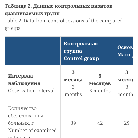
Таблица 2. Данные контрольных визитов
сравниваемых групп
Table 2. Data from control sessions of the compared
groups
Контрольная
Основн
группа
Main gr
Control group
3
3
Интервал
6
месяца
месяца
наблюдения
месяцев
3
3
Observation interval
6 months
months
months
Количество
обследованных
больных, n
39
42
29
Number of examined
patients, n