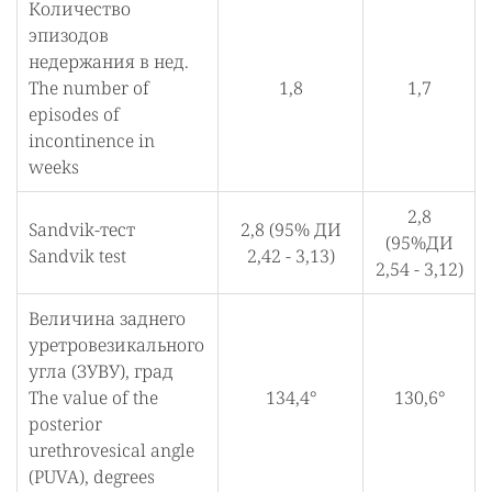
Количество
эпизодов
недержания в нед.
The number of
1,8
1,7
episodes of
incontinence in
weeks
2,8
Sandvik-тест
2,8 (95% ДИ
(95%ДИ
Sandvik test
2,42 - 3,13)
2,54 - 3,12)
Величина заднего
уретровезикального
угла (ЗУВУ), град
The value of the
134,4°
130,6°
posterior
urethrovesical angle
(PUVA), degrees