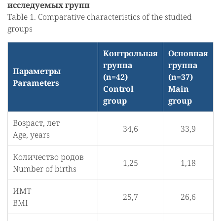
исследуемых групп
Table 1. Comparative characteristics of the studied
groups
Контрольная
Основная
группа
группа
Параметры
(n=42)
(n=37)
Parameters
Control
Main
group
group
Возраст, лет
34,6
33,9
Age, years
Количество родов
1,25
1,18
Number of births
ИМТ
25,7
26,6
BMI