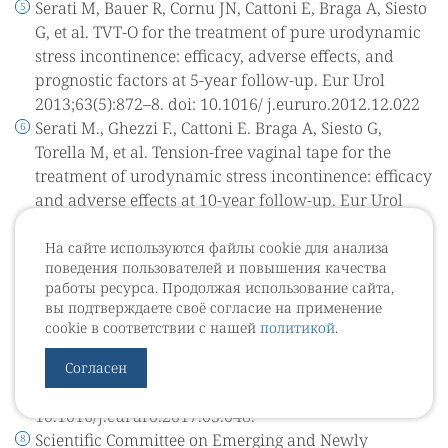
Serati M, Bauer R, Cornu JN, Cattoni E, Braga A, Siesto
G, et al. TVT-O for the treatment of pure urodynamic
stress incontinence: efficacy, adverse effects, and
prognostic factors at 5-year follow-up. Eur Urol
2013;63(5):872–8. doi: 10.1016/ j.eururo.2012.12.022
Serati M., Ghezzi F., Cattoni E. Braga A, Siesto G,
Torella M, et al. Tension-free vaginal tape for the
treatment of urodynamic stress incontinence: efficacy
and adverse effects at 10-year follow-up. Eur Urol
2012;61(5):939-46. doi: 10.1016/j.eururo.2012.01.038.
Chapple C.R., Cruz F., Deffieux X. Alfredo L Milani Al,
На сайте используются файлы cookie для анализа
поведения пользователей и повышения качества
Salvador Arlandis S,Artibani W, et al. Consensus
работы ресурса. Продолжая использование сайта,
Statement of the European Urology Association and
вы подтверждаете своё согласие на применение
the European Urogynaecological Association on the
cookie в соответствии с нашей
политикой
.
use of implanted materials for treating pelvic organ
prolapse and stress urinary incontinence. Eur Urol
Согласен
2017;72(3):424-431. doi:
10.1016/j.eururo.2017.03.048.
Scientific Committee on Emerging and Newly