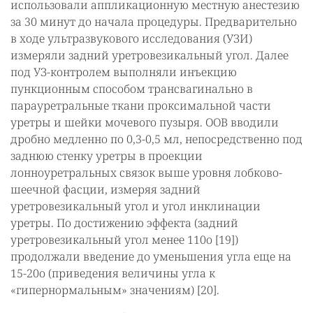
использовали аппликационную местную анестезию
за 30 минут до начала процедуры. Предварительно
в ходе ультразвукового исследования (УЗИ)
измеряли задний уретровезикальный угол. Далее
под УЗ-контролем выполняли инъекцию
пункционным способом трансвагинально в
парауретральные ткани проксимальной части
уретры и шейки мочевого пузыря. ООВ вводили
дробно медленно по 0,3-0,5 мл, непосредственно под
заднюю стенку уретры в проекции
лонноуретральных связок выше уровня лобково-
шеечной фасции, измеряя задний
уретровезикальный угол и угол инклинации
уретры. По достижению эффекта (задний
уретровезикальный угол менее 110о [19])
продолжали введение до уменьшения угла еще на
15-20о (приведения величины угла к
«гипернормальным» значениям) [20].