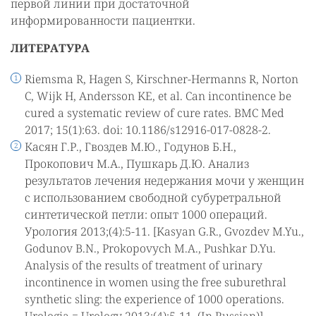
первой линии при достаточной
информированности пациентки.
ЛИТЕРАТУРА
Riemsma R, Hagen S, Kirschner-Hermanns R, Norton
C, Wijk H, Andersson KE, et al. Can incontinence be
cured a systematic review of cure rates. BMC Med
2017; 15(1):63. doi: 10.1186/s12916-017-0828-2.
Касян Г.Р., Гвоздев М.Ю., Годунов Б.Н.,
Прокопович М.А., Пушкарь Д.Ю. Анализ
результатов лечения недержания мочи у женщин
с использованием свободной субуретральной
синтетической петли: опыт 1000 операций.
Урология 2013;(4):5-11. [Kasyan G.R., Gvozdev M.Yu.,
Godunov B.N., Prokopovych M.A., Pushkar D.Yu.
Analysis of the results of treatment of urinary
incontinence in women using the free suburethral
synthetic sling: the experience of 1000 operations.