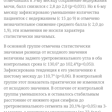
отмечавших к 3-му месяцу сохранение недержания
мочи, балл снизился с 2,8 до 2,0 (р=0,031). Но к 6-му
месяцу зафиксировано уменьшение количества
пациенток с недержанием (с 15 до 9) и отмечено
незначительное снижение среднего балла (с 2,0 до
1,9), эти изменения не носили характера
статистически значимых.
В основной группе отмечена статистически
значимая разница от исходного значения
величины заднего уретровезикального угла в оба
контрольных срока (с 130,6° до 102,4°(р<0,05)).
Зафиксирована тенденция к его увеличению к
шестому месяцу до 110,7° (р<0,06). В контрольной
группе этот показатель практически не изменился
от исходного значения. В отличие от контрольной
группы уменьшилось и оставалось стабильным
расстояние от нижнего края симфиза до
уретровезикального сегмента на 20,1% (р<0,05) на 3-