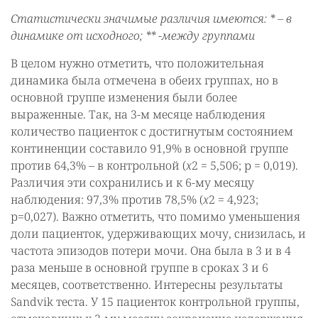
Статистически значимые различия имеются: * – в
динамике от исходного; ** -между группами
В целом нужно отметить, что положительная
динамика была отмечена в обеих группах, но в
основной группе изменения были более
выраженные. Так, на 3-м месяце наблюдения
количество пациенток с достигнутым состоянием
континенции составило 91,9% в основной группе
против 64,3% – в контрольной (
x
2 = 5,506; р = 0,019).
Различия эти сохранились и к 6-му месяцу
наблюдения: 97,3% против 78,5% (
x
2 = 4,923;
р=0,027). Важно отметить, что помимо уменьшения
доли пациенток, удерживающих мочу, снизилась, и
частота эпизодов потери мочи. Она была в 3 и в 4
раза меньше в основной группе в сроках 3 и 6
месяцев, соответственно. Интересны результаты
Sandvik теста. У 15 пациенток контрольной группы,