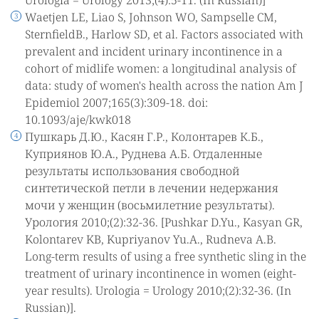
Urologia = Urology 2013;(4):5-11. (In Russian)]
Waetjen LE, Liao S, Johnson WO, Sampselle CM,
SternfieldB., Harlow SD, et al. Factors associated with
prevalent and incident urinary incontinence in a
cohort of midlife women: a longitudinal analysis of
data: study of women's health across the nation Am J
Epidemiol 2007;165(3):309-18. doi:
10.1093/aje/kwk018
Пушкарь Д.Ю., Касян Г.Р., Колонтарев К.Б.,
Куприянов Ю.А., Руднева А.Б. Отдаленные
результаты использования свободной
синтетической петли в лечении недержания
мочи у женщин (восьмилетние результаты).
Урология 2010;(2):32-36. [Pushkar D.Yu., Kasyan GR,
Kolontarev KB, Kupriyanov Yu.A., Rudneva A.B.
Long-term results of using a free synthetic sling in the
treatment of urinary incontinence in women (eight-
year results). Urologia = Urology 2010;(2):32-36. (In
Russian)].