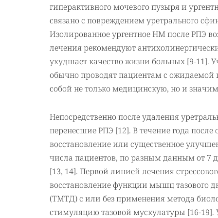
гиперактивного мочевого пузыря и урген
связано с повреждением уретрального сфи
Изолированное ургентное НМ после РПЭ возн
лечения рекомендуют антихолинергические
ухудшает качество жизни больных [9-11]. 
обычно проводят пациентам с ожидаемой п
собой не только медицинскую, но и значи
Непосредственно после удаления уретраль
перенесшие РПЭ [12]. В течение года посл
восстановление или существенное улучшен
числа пациентов, по разным данным от 7 д
[13, 14]. Первой линией лечения стрессов
восстановление функции мышц тазового дна
(ТМТД) с или без применения метода биоло
стимуляцию тазовой мускулатуры [16-19].