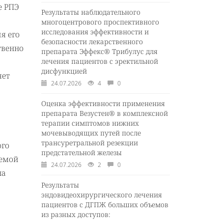
е РПЭ
Результаты наблюдательного
многоцентрового проспективного
исследования эффективности и
я его
безопасности лекарственного
твенно
препарата Эффекс® Трибулус для
лечения пациентов с эректильной
дисфункцией
яет
24.07.2026
4
0
Оценка эффективности применения
препарата Везустен® в комплексной
терапии симптомов нижних
мочевыводящих путей после
трансуретральной резекции
ого
предстательной железы
лемой
24.07.2026
2
0
на
Результаты
эндовидеохирургического лечения
пациентов с ДГПЖ больших объемов
из разных доступов: