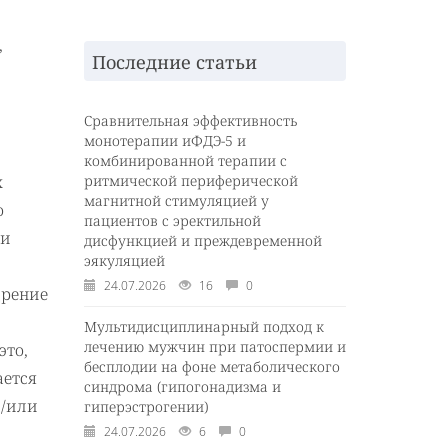
,
Последние статьи
Сравнительная эффективность
монотерапии иФДЭ-5 и
комбинированной терапии с
ритмической периферической
х
магнитной стимуляцией у
о
пациентов с эректильной
 и
дисфункцией и преждевременной
эякуляцией
24.07.2026
16
0
дрение
Мультидисциплинарный подход к
лечению мужчин при патоспермии и
это,
бесплодии на фоне метаболического
ается
синдрома (гипогонадизма и
и/или
гиперэстрогении)
24.07.2026
6
0