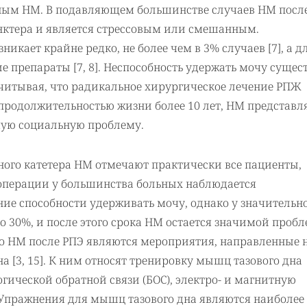
тным НМ. В подавляющем большинстве случаев НМ посл
нктера и является стрессовым или смешанным.
икает крайне редко, не более чем в 3% случаев [7], а дл
 препараты [7, 8]. Неспособность удержать мочу сущес
Учитывая, что радикальное хирургическое лечение РПЖ
родолжительностью жизни более 10 лет, НМ представл
мую социальную проблему.
ного катетера НМ отмечают практически все пациенты,
е операции у большинства больных наблюдается
ие способности удерживать мочу, однако у значительн
о 30%, и после этого срока НМ остается значимой проб
ого НМ после РПЭ являются мероприятия, направленные 
 [3, 15]. К ним относят тренировку мышц тазового дна
гической обратной связи (БОС), электро- и магнитную
 Упражнения для мышц тазового дна являются наиболее