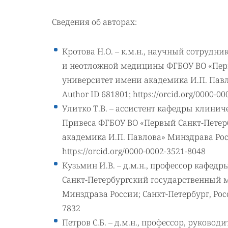
Сведения об авторах:
Кротова Н.О. – к.м.н., научный сотруд
и неотложной медицины ФГБОУ ВО «Пер
университет имени академика И.П. Павл
Author ID 681801; https://orcid.org/0000-0
Улитко Т.В. – ассистент кафедры клинич
Привеса ФГБОУ ВО «Первый Санкт-Пете
академика И.П. Павлова» Минздрава Росс
https://orcid.org/0000-0002-3521-8048
Кузьмин И.В. – д.м.н., профессор кафе
Санкт-Петербургский государственный 
Минздрава России; Санкт-Петербург, Росси
7832
Петров С.Б. – д.м.н., профессор, руков