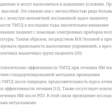
иками и могут выполняться в домашних условиях. Пр
 высокой. Это связано как с неспособностью ряда больн
и с зачастую непонятной постановкой задач пациенту
ости ТМТД в последние годы значительное внимание
льзовании пациент с помощью электронных приборов пол
туры. Таким образом, посредством БОС больной в про
лировать правильность выполнения упражнений, а врач
азличных мышечных групп пациента [20].
 относительно эффективности ТМТД при лечении НМ по
тствие стандартизированной методики проведения
 ТМТД после операции, продолжительность курса лечен
и эффективности лечения [15]. Также отсутствует консе
лечении НМ после РПЭ. В этой связи проведение исслед
сьма актуальными.