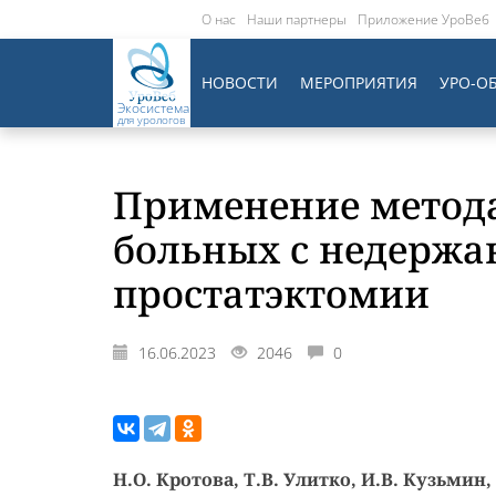
О нас
Наши партнеры
Приложение УроВеб
НОВОСТИ
МЕРОПРИЯТИЯ
УРО-О
Экосистема
для урологов
Применение метода
больных с недержа
простатэктомии
16.06.2023
2046
0
Н.О. Кротова, Т.В. Улитко, И.В. Кузьмин,