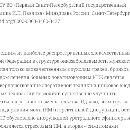
ОУ ВО «Первый Санкт-Петербургский государственный
ика И.П. Павлова» Минздрава России; Санкт-Петербург
cid.org/0000-0003-3460-3427
я одним из наиболее распространенных злокачественны
кой Федерации в структуре онкозаболеваемости мужског
упая только злокачественным опухолям трахеи, бронхов
тодом лечения больных локализованным РПЖ является
 Совершенствование оперативной техники и широкое вне
ных технологий позволили существенно улучшить
аты оперативного вмешательства. Однако, несмотря на 
недержания мочи (НМ) и эректильной дисфункции, ост
РПЭ обусловлено дисфункцией уретрального сфинктера 
проявляется стрессовым НМ, а вторая – симптомами