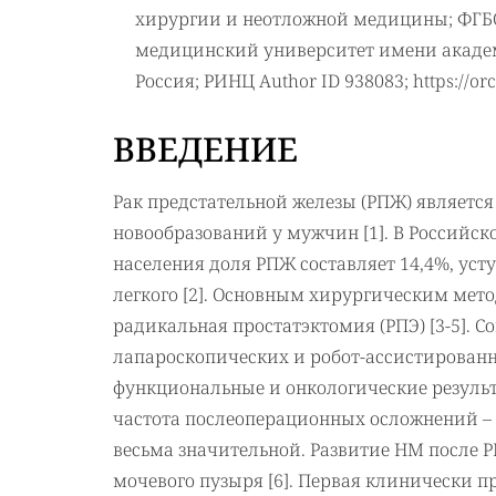
хирургии и неотложной медицины; ФГБ
медицинский университет имени академ
Россия; РИНЦ Author ID 938083; https://or
ВВЕДЕНИЕ
Рак предстательной железы (РПЖ) являетс
новообразований у мужчин [1]. В Российс
населения доля РПЖ составляет 14,4%, уст
легкого [2]. Основным хирургическим ме
радикальная простатэктомия (РПЭ) [3-5].
лапароскопических и робот-ассистирован
функциональные и онкологические результ
частота послеоперационных осложнений – 
весьма значительной. Развитие НМ после 
мочевого пузыря [6]. Первая клинически 