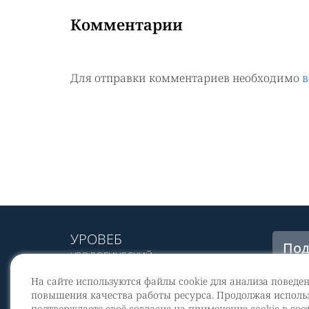
Комментарии
Для отправки комментариев необходимо
в
УРОВЕБ
Под
УРОЛОГИЧЕСКИЙ
рас
ИНФОРМАЦИОННЫЙ ПОРТАЛ
На сайте используются файлы cookie для анализа поведе
© 2002 - 2026
повышения качества работы ресурса. Продолжая использ
МЕДИАКИТ 2023
подтверждаете своё согласие на применение cookie в соо