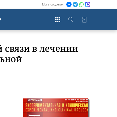
Мы в соцсетях:
Е
 связи в лечении
льной