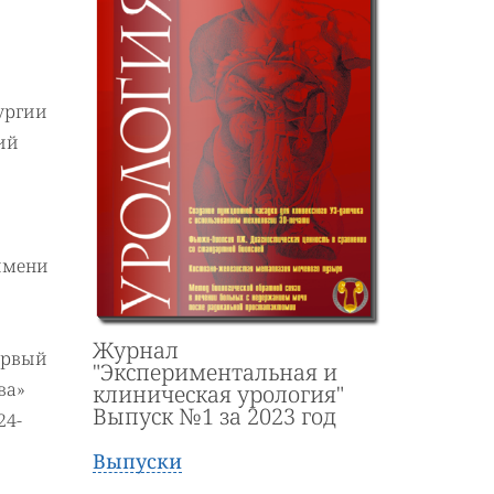
ургии
ий
имени
Журнал
ервый
"Экспериментальная и
ва»
клиническая урология"
Выпуск №1 за 2023 год
24-
Выпуски