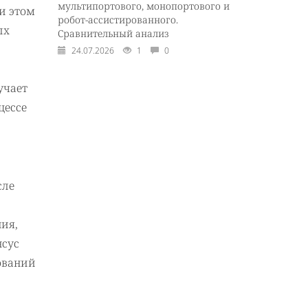
мультипортового, монопортового и
и этом
робот-ассистированного.
ых
Сравнительный анализ
24.07.2026
1
0
учает
цессе
сле
ия,
нсус
ований