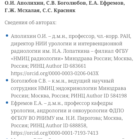
О.И. Аполихин, С.В. Боголюбов, Е.А. Ефремов,
Г.Ж. Мсхалая, С.С. Красняк
Сведения об авторах:
Аполихин О.И. – д.м.н., профессор, чл.-корр. РАН,
директор НИИ урологии и интервенционной
радиологии им. Н.А. Лопаткина – филиал ФГБУ
«НМИЦ радиологии» Минздрава России; Москва,
Россия; РИНЦ Author ID 683661
https://orcid.org/0000-0003-0206-043X
Боголюбов С.В. – к.м.н., ведущий научный
сотрудник НМИЦ эндокринологии Минздрава
России; Москва, Россия; РИНЦ Author ID 584198
Ефремов Е.А. – д.м.н., профессор кафедры
урологии, андрологии и онкоурологии ФДПО
ФГБОУ ВО РНИМУ им. Н.И. Пирогова; Москва,
Россия; РИНЦ Author ID 688858,
https://orcid.org/0000-0001-7193-7413