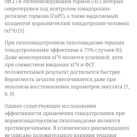
(ФСГ) и лютеинизирующий гормон (ЛГ), которые
секретируюся под контролем гонадоропин-
релизинг гормона (ГнРГ), а также выделяемый
плацентой хорионический гонадотропин человека
(хГЧ) [5].
При гипогонадотропном гипогонадизме терапия
гонадотропинами эффективна в 75% случаев [6].
Даже монотерапия хГЧ является успешной, хотя
при совместном введении хГЧ и ФСГ
положительный результат достигается быстрее.
Вероятность зачатия увеличивается даже при
неполном восстановлении параметров эякулята [7,
8, 9].
Однако существующие исследования
эффективности применения гонадотропинов при
нормогонадотропном гипогонадизме являются
противоречивыми. В клинических рекомендациях
не описано положительного влияния терапии