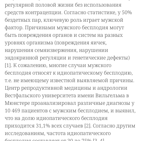
регулярной половой жизни без использования
средств контрацепции. Согласно статистике, у 50%
бездетных пар, ключевую роль играет мужской
фактор. Причинами мужского бесплодия могут
быть повреждения органов и систем на разных
уровнях организма (повреждения яичек,
нарушения семяизвержения, нарушении
эндокринной регуляции и генетические дефекты)
[1]. К сожалению, многие случаи мужского
бесплодия относят к идиопатическому бесплодию,
т.е. не имеющему известной выявляемой причины.
Центр репродуктивной медицины и андрологии
Вестфальского университета имени Вильгельма в
Мюнстере проанализировал различные диагнозы у
10 469 пациентов с мужским бесплодием, и выявил,
что на долю идиопатического бесплодия
приходится 31,1% всех случаев [2]. Согласно другим
исследованиям, частота идиопатического
бесплодия составляет от 30 до 75% [3, 4].