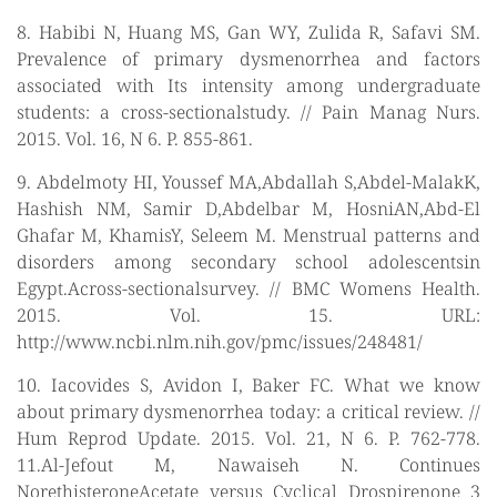
8. Habibi N, Huang MS, Gan WY, Zulida R, Safavi SM.
Prevalence of primary dysmenorrhea and factors
associated with Its intensity among undergraduate
students: a cross-sectionalstudy. // Pain Manag Nurs.
2015. Vol. 16, N 6. P. 855-861.
9. Abdelmoty HI, Youssef MA,Abdallah S,Abdel-MalakK,
Hashish NM, Samir D,Abdelbar M, HosniAN,Abd-El
Ghafar M, KhamisY, Seleem M. Menstrual patterns and
disorders among secondary school adolescentsin
Egypt.Across-sectionalsurvey. // BMC Womens Health.
2015. Vol. 15. URL:
http://www.ncbi.nlm.nih.gov/pmc/issues/248481/
10. Iacovides S, Avidon I, Baker FC. What we know
about primary dysmenorrhea today: a critical review. //
Hum Reprod Update. 2015. Vol. 21, N 6. P. 762-778.
11.Al-Jefout M, Nawaiseh N. Continues
NorethisteroneAcetate versus Cyclical Drospirenone 3