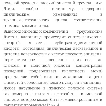
половой зрелости плоский эпителий треугольника
Льето, подобно влагалищному, подвержен
циклическим изменениям в
течениеменструального цикла соответственно
гормональнымсдвигам.
Вмногослойномплоскомэпителии треугольника
Льето и влагалище происходит синтез гликогена,
который является субстратомдлямолочной
кислоты. Постоянная циклическая десквамация и
цитолиз поверхностных клеток плоского эпителия,
ферментативное расщепление гликогена до
глюкозы и молочной кислоты (концентрация
последней поддерживает кислотность мочи)
представляет собой один из механизмов защиты
слизистой оболочки мочевого пузыря и влагалища.
Любое нарушение в женской половой системе
закономерно вызывает расстройство в мочевой
системе, которое может быть компенсированным и
декомпенсированным [23-26].