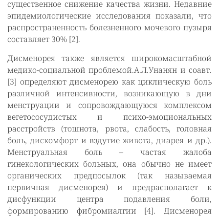
существенное снижение качества жизни. Недавние
эпидемиологические исследования показали, что
распространенность болезненного мочевого пузыря
составляет 30% [2].
Дисменорея также является широкомасштабной
медико-социальной проблемой.А.Л.Унанян и соавт.
[3] определяют дисменорею как циклическую боль
различной интенсивности, возникающую в дни
менструации и сопровождающуюся комплексом
вегетососудистых и психо-эмоциональных
расстройств (тошнота, рвота, слабость, головная
боль, дискомфорт и вздутие живота, диарея и др.).
Менструальная боль – частая жалоба
гинекологических больных, она обычно не имеет
органических предпосылок (так называемая
первичная дисменорея) и предрасполагает к
дисфункции центра подавления боли,
формированию фибромиалгии [4]. Дисменорея