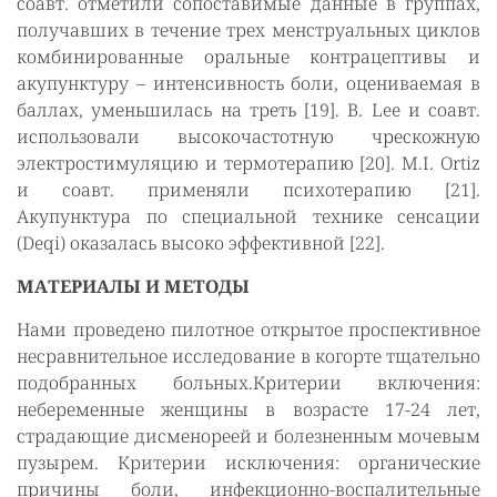
соавт. отметили сопоставимые данные в группах,
получавших в течение трех менструальных циклов
комбинированные оральные контрацептивы и
акупунктуру – интенсивность боли, оцениваемая в
баллах, уменьшилась на треть [19]. B. Lee и соавт.
использовали высокочастотную чрескожную
электростимуляцию и термотерапию [20]. M.I. Ortiz
и соавт. применяли психотерапию [21].
Акупунктура по специальной технике сенсации
(Deqi) оказалась высоко эффективной [22].
МАТЕРИАЛЫ И МЕТОДЫ
Нами проведено пилотное открытое проспективное
несравнительное исследование в когорте тщательно
подобранных больных.Критерии включения:
небеременные женщины в возрасте 17-24 лет,
страдающие дисменореей и болезненным мочевым
пузырем. Критерии исключения: органические
причины боли, инфекционно-воспалительные