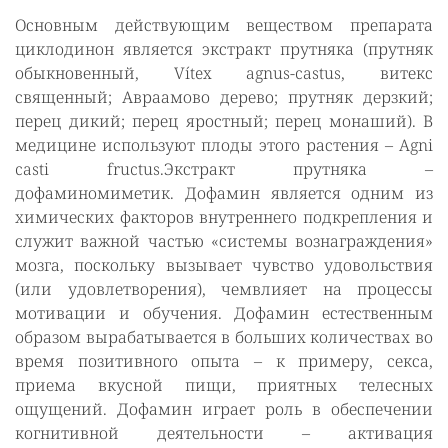
Основным действующим веществом препарата
циклодинон является экстракт прутняка (прутняк
обыкновенный, Vítex agnus-castus, витекс
священный; Авраамово дерево; прутняк дерзкий;
перец дикий; перец яростный; перец монаший). В
медицине используют плоды этого растения – Agni
casti fructus.Экстракт прутняка –
дофаминомиметик. Дофамин является одним из
химических факторов внутреннего подкрепления и
служит важной частью «системы вознаграждения»
мозга, поскольку вызывает чувство удовольствия
(или удовлетворения), чемвлияет на процессы
мотивации и обучения. Дофамин естественным
образом вырабатывается в больших количествах во
время позитивного опыта – к примеру, секса,
приема вкусной пищи, приятных телесных
ощущений. Дофамин играет роль в обеспечении
когнитивной деятельности – активация