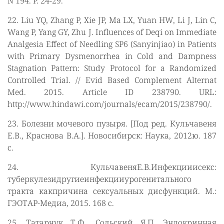
N 194. P. 24-29.
22. Liu YQ, Zhang P, Xie JP, Ma LX, Yuan HW, Li J, Lin C,
Wang P, Yang GY, Zhu J. Influences of Deqi on Immediate
Analgesia Effect of Needling SP6 (Sanyinjiao) in Patients
with Primary Dysmenorrhea in Cold and Dampness
Stagnation Pattern: Study Protocol for a Randomized
Controlled Trial. // Evid Based Complement Alternat
Med. 2015. Article ID 238790. URL:
http://www.hindawi.com/journals/ecam/2015/238790/.
23. Болезни мочевого пузыря. [Под ред. Кульчавеня
Е.В., Краснова В.А.]. Новосибирск: Наука, 2012ю. 187
с.
24. КульчавеняЕ.В.Инфекцииисекс:
туберкулезидругиеинфекцииурогенитального
тракта какпричина сексуальных дисфункций. М.:
ГЭОТАР-Медиа, 2015. 168 с.
25. Татарчук Т.Ф., Сольский Я.П. Эндокринная