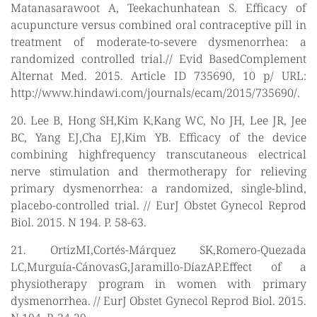
Matanasarawoot A, Teekachunhatean S. Efficacy of
acupuncture versus combined oral contraceptive pill in
treatment of moderate-to-severe dysmenorrhea: a
randomized controlled trial.// Evid BasedComplement
Alternat Med. 2015. Article ID 735690, 10 p/ URL:
http://www.hindawi.com/journals/ecam/2015/735690/.
20. Lee B, Hong SH,Kim K,Kang WC, No JH, Lee JR, Jee
BC, Yang EJ,Cha EJ,Kim YB. Efficacy of the device
combining highfrequency transcutaneous electrical
nerve stimulation and thermotherapy for relieving
primary dysmenorrhea: a randomized, single-blind,
placebo-controlled trial. // EurJ Obstet Gynecol Reprod
Biol. 2015. N 194. P. 58-63.
21. OrtizMI,Cortés-Márquez SK,Romero-Quezada
LC,Murguía-CánovasG,Jaramillo-DíazAP.Effect of a
physiotherapy program in women with primary
dysmenorrhea. // EurJ Obstet Gynecol Reprod Biol. 2015.