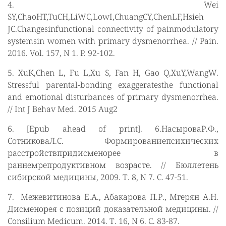
4. Wei
SY,ChaoHT,TuCH,LiWC,LowI,ChuangCY,ChenLF,Hsieh
JC.Changesinfunctional connectivity of painmodulatory
systemsin women with primary dysmenorrhea. // Pain.
2016. Vol. 157, N 1. P. 92-102.
5. XuK,Chen L, Fu L,Xu S, Fan H, Gao Q,XuY,WangW.
Stressful parental-bonding exaggeratesthe functional
and emotional disturbances of primary dysmenorrhea.
// Int J Behav Med. 2015 Aug2
6. [Epub ahead of print]. 6.НасыроваР.Ф.,
СотниковаЛ.С. Формированиепсихических
расстройствпридисменорее в
раннемрепродуктивном возрасте. // Бюллетень
сибирской медицины, 2009. Т. 8, N 7. С. 47-51.
7. Межевитинова Е.А., Абакарова П.Р., Мгерян А.Н.
Дисменорея с позиций доказательной медицины. //
Consilium Medicum. 2014. Т. 16, N 6. С. 83-87.