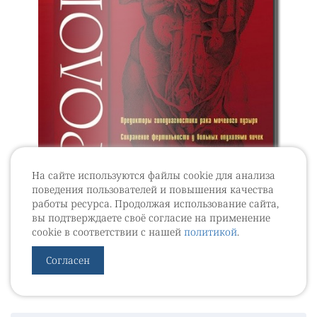
На сайте используются файлы cookie для анализа
поведения пользователей и повышения качества
работы ресурса. Продолжая использование сайта,
Журнал "Экспериментальная и
вы подтверждаете своё согласие на применение
клиническая урология" Выпуск №1 за 2016
cookie в соответствии с нашей
политикой
.
Согласен
Выпуски