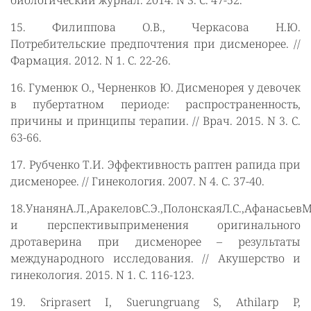
биологический журнал. 2014. N 3. С. 47-52.
15. Филиппова О.В., Черкасова Н.Ю.
Потребительские предпочтения при дисменорее. //
Фармация. 2012. N 1. С. 22-26.
16. Гуменюк О., Черненков Ю. Дисменорея у девочек
в пубертатном периоде: распространенность,
причины и принципы терапии. // Врач. 2015. N 3. С.
63-66.
17. Рубченко Т.И. Эффективность раптен рапида при
дисменорее. // Гинекология. 2007. N 4. С. 37-40.
18.УнанянА.Л.,АракеловС.Э.,ПолонскаяЛ.С.,Афанасьев
и перспективыприменения оригинального
дротаверина при дисменорее – результаты
международного исследования. // Акушерство и
гинекология. 2015. N 1. С. 116-123.
19. Sriprasert I, Suerungruang S, Athilarp P,