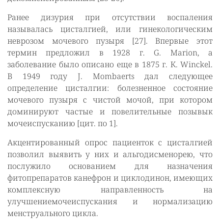
Ранее дизурия при отсутствии воспаления
называлась цисталгией, или гинекологическим
неврозом мочевого пузыря [27]. Впервые этот
термин предложил в 1928 г. G. Marion, а
заболевание было описано еще в 1875 г. К. Winckel.
В 1949 году J. Mombaerts дал следующее
определение цисталгии: болезненное состояние
мочевого пузыря с чистой мочой, при котором
доминируют частые и повелительные позывык
мочеиспусканию [цит. по 1].
Акцентированный опрос пациенток с цисталгией
позволил выявить у них и альгодисменорею, что
послужило основанием для назначения
фитопрепаратов канефрон и циклодинон, имеющих
комплексную направленность на
улучшениемочеиспускания и нормализацию
менструального цикла.