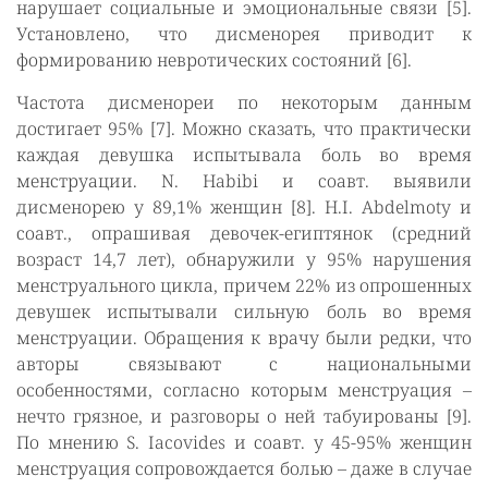
нарушает социальные и эмоциональные связи [5].
Установлено, что дисменорея приводит к
формированию невротических состояний [6].
Частота дисменореи по некоторым данным
достигает 95% [7]. Можно сказать, что практически
каждая девушка испытывала боль во время
менструации. N. Habibi и соавт. выявили
дисменорею у 89,1% женщин [8]. H.I. Abdelmoty и
соавт., опрашивая девочек-египтянок (средний
возраст 14,7 лет), обнаружили у 95% нарушения
менструального цикла, причем 22% из опрошенных
девушек испытывали сильную боль во время
менструации. Обращения к врачу были редки, что
авторы связывают с национальными
особенностями, согласно которым менструация –
нечто грязное, и разговоры о ней табуированы [9].
По мнению S. Iacovides и соавт. у 45-95% женщин
менструация сопровождается болью – даже в случае