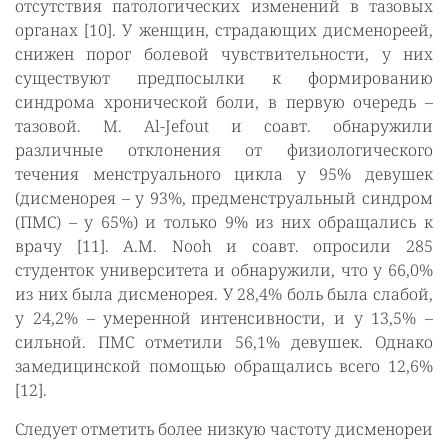
отсутствия патологических изменений в тазовых
органах [10]. У женщин, страдающих дисменореей,
снижен порог болевой чувствительности, у них
существуют предпосылки к формированию
синдрома хронической боли, в первую очередь –
тазовой. M. Al-Jefout и соавт. обнаружили
различные отклонения от физиологического
течения менструального цикла у 95% девушек
(дисменорея – у 93%, предменструальный синдром
(ПМС) – у 65%) и только 9% из них обращались к
врачу [11]. A.M. Nooh и соавт. опросили 285
студенток университета и обнаружили, что у 66,0%
из них была дисменорея. У 28,4% боль была слабой,
у 24,2% – умеренной интенсивности, и у 13,5% –
сильной. ПМС отметили 56,1% девушек. Однако
замедицинской помощью обращались всего 12,6%
[12].
Следует отметить более низкую частоту дисменореи