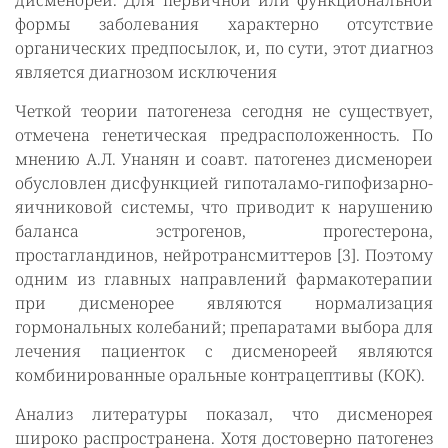
дисменореи. Для первичной или функциональной
формы заболевания характерно отсутствие
органических предпосылок, и, по сути, этот диагноз
является диагнозом исключения
Четкой теории патогенеза сегодня не существует,
отмечена генетическая предрасположенность. По
мнению А.Л. Унанян и соавт. патогенез дисменореи
обусловлен дисфункцией гипоталамо-гипофизарно-
яичниковой системы, что приводит к нарушению
баланса эстрогенов, прогестерона,
простагландинов, нейротрансмиттеров [3]. Поэтому
одним из главных направлений фармакотерапии
при дисменорее являются нормализация
гормональных колебаний; препаратами выбора для
лечения пациенток с дисменореей являются
комбинированные оральные контрацептивы (КОК).
Анализ литературы показал, что дисменорея
широко распространена. Хотя достоверно патогенез