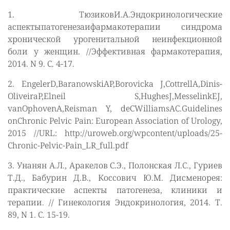
1. ТюзиковИ.А.Эндокринологические
аспектыпатогенезаифармакотерапии синдрома
хронической урогенитальной неинфекционной
боли у женщин. //Эффективная фармакотерапия,
2014. N 9. С. 4-17.
2. EngelerD,BaranowskiAP,Borovicka J,CottrellA,Dinis-
OliveiraP,Elneil S,HughesJ,MesselinkEJ,
vanOphovenA,Reisman Y, deCWilliamsAC.Guidelines
onChronic Pelvic Pain: European Association of Urology,
2015 //URL: http://uroweb.org/wpcontent/uploads/25-
Chronic-Pelvic-Pain_LR_full.pdf
3. Унанян А.Л., Аракелов С.Э., Полонская Л.С., Гуриев
Т.Д., Бабурин Д.В., Коссович Ю.М. Дисменорея:
практические аспекты патогенеза, клиники и
терапии. // Гинекология Эндокринология, 2014. Т.
89, N 1. С. 15-19.