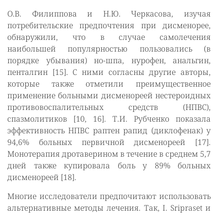
О.В. Филиппова и Н.Ю. Черкасова, изучая
потребительские предпочтения при дисменорее,
обнаружили, что в случае самолечения
наибольшей популярностью пользовались (в
порядке убывания) но-шпа, нурофен, анальгин,
пенталгин [15]. С ними согласны другие авторы,
которые также отметили преимущественное
применение больными дисменореей нестероидных
противовоспалительных средств (НПВС),
спазмолитиков [10, 16]. Т.И. Рубченко показала
эффективность НПВС раптен рапид (диклофенак) у
94,6% больных первичной дисменореей [17].
Монотерапия дротаверином в течение в среднем 5,7
дней также купировала боль у 89% больных
дисменореей [18].
Многие исследователи предпочитают использовать
альтернативные методы лечения. Так, I. Sripraset и