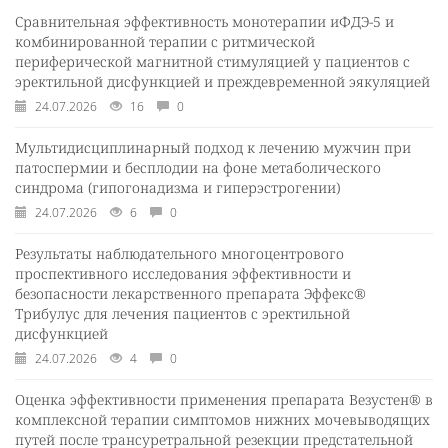
Сравнительная эффективность монотерапии иФДЭ-5 и
комбинированной терапии с ритмической
периферической магнитной стимуляцией у пациентов с
эректильной дисфункцией и преждевременной эякуляцией
24.07.2026
16
0
Мультидисциплинарный подход к лечению мужчин при
патоспермии и бесплодии на фоне метаболического
синдрома (гипогонадизма и гиперэстрогении)
24.07.2026
6
0
Результаты наблюдательного многоцентрового
проспективного исследования эффективности и
безопасности лекарственного препарата Эффекс®
Трибулус для лечения пациентов с эректильной
дисфункцией
24.07.2026
4
0
Оценка эффективности применения препарата Везустен® в
комплексной терапии симптомов нижних мочевыводящих
путей после трансуретральной резекции предстательной