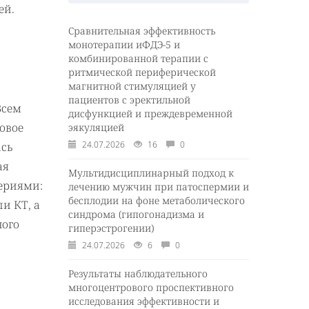
ей.
Сравнительная эффективность
монотерапии иФДЭ-5 и
комбинированной терапии с
ритмической периферической
магнитной стимуляцией у
пациентов с эректильной
Всем
дисфункцией и преждевременной
овое
эякуляцией
24.07.2026
16
0
ась
ая
Мультидисциплинарный подход к
ериями:
лечению мужчин при патоспермии и
бесплодии на фоне метаболического
и КТ, а
синдрома (гипогонадизма и
ного
гиперэстрогении)
24.07.2026
6
0
Результаты наблюдательного
многоцентрового проспективного
исследования эффективности и