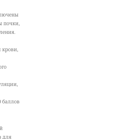
ключены
ы почки,
ления.
 крови,
ого
уляции,
0 баллов
ий
в для