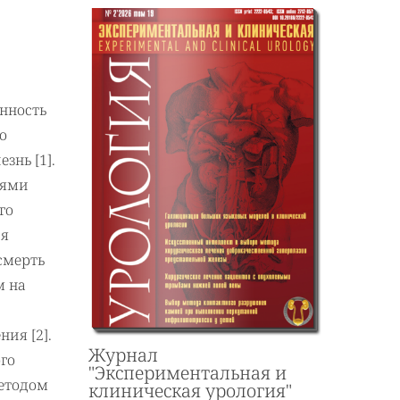
нность
о
знь [1].
иями
го
ия
смерть
м на
ния [2].
Журнал
го
"Экспериментальная и
етодом
клиническая урология"