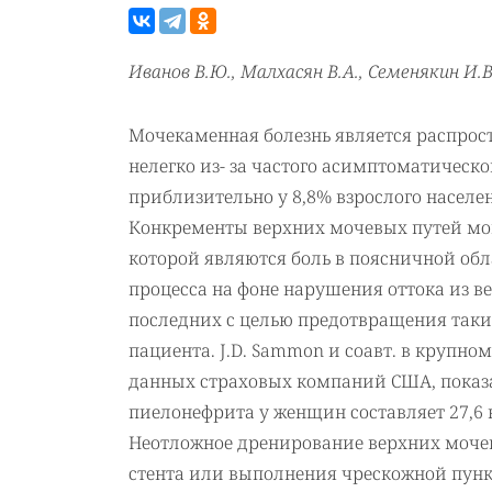
Иванов В.Ю., Малхасян В.А., Семенякин И.В
Мочекаменная болезнь является распрос
нелегко из- за частого асимптоматическ
приблизительно у 8,8% взрослого населе
Конкременты верхних мочевых путей мо
которой являются боль в поясничной об
процесса на фоне нарушения оттока из в
последних с целью предотвращения таких
пациента. J.D. Sammon и соавт. в круп
данных страховых компаний США, показа
пиелонефрита у женщин составляет 27,6 на
Неотложное дренирование верхних мочев
стента или выполнения чрескожной пун