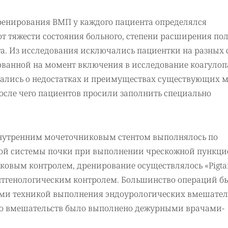
ренирования ВМП у каждого пациента определялся
 тяжести состояния больного, степени расширения по
а. Из исследования исключались пациентки на разных 
ованной на момент включения в исследование коагулоп
лись о недостатках и преимуществах существующих м
осле чего пациентов просили заполнить специально
нутренним мочеточниковым стентом выполнялось по
ной системы почки при выполнении чрескожной пункц
ковым контролем, дренирование осуществлялось «Pigta
нтгенологическим контролем. Большинство операций б
и техникой выполнения эндоурологических вмешател
сло вмешательств было выполнено дежурными врачами-