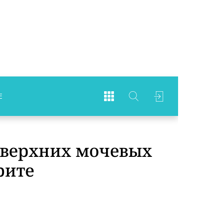
Е
 верхних мочевых
рите