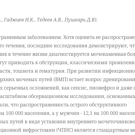
., Гаджиев Н.К., Тедеев А.В., Пушкарь Д.Ю.
траненным заболеванием. Хотя оценить ее распростране
ого течения, последние исследования демонстрируют, чт
ния в течение жизни диагностируется мочекаменная боле
гут приводить к обструкции, классическими проявлен
ласти, тошнота и гематурия. При развитии инфекционно
ерхних мочевых путей (ВМП) встает вопрос дренирован
 серьезных осложнений, как сепсис, пионефроз и даже 
номасштабном обсервационном исследовании, основанны
ли, что распространенность острого обструктивного
 100 000 населения, а у мужчин - 12,1 на 100 000 населе
ых путей в виде установки внутреннего мочеточниково
кционной нефростомии (ЧПНС) является стандартным м