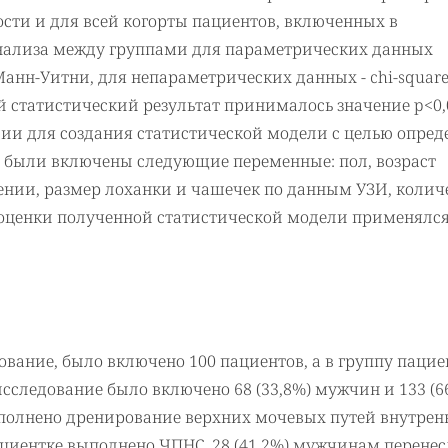
сти и для всей когорты пациентов, включенных в
анализа между группами для параметрических данных
анн-Уитни, для непараметрических данных - chi-square
й статистический результат принималось значение p<0,
ии для создания статистической модели с целью опред
 были включены следующие переменные: пол, возраст
ении, размер лоханки и чашечек по данным УЗИ, колич
 оценки полученной статистической модели применялс
ование, было включено 100 пациентов, а в группу пацие
исследование было включено 68 (33,8%) мужчин и 133 (6
полнено дренирование верхних мочевых путей внутре
ациентке выполнено ЧПНС. 28 (41,2%) мужчинам перене