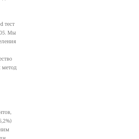
d тест
05. Мы
еления
ество
я метод
нтов,
6,2%)
нним
сли