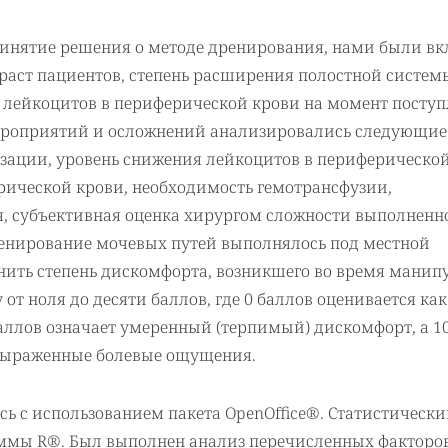
ринятие решения о методе дренирования, нами были в
раст пациентов, степень расширения полостной систем
о лейкоцитов в периферической крови на момент поступ
ероприятий и осложнений анализировались следующие
зации, уровень снижения лейкоцитов в периферической
рической крови, необходимость гемотрансфузии,
, субъективная оценка хирургом сложности выполненн
ренирование мочевых путей выполнялось под местной
енить степень дискомфорта, возникшего во время манип
т ноля до десяти баллов, где 0 баллов оценивается как
баллов означает умеренный (терпимый) дискомфорт, а 1
выраженные болевые ощущения.
ь с использованием пакета OpenOffice®. Статистическ
ммы R®. Был выполнен анализ перечисленных факторо