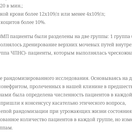
20 в мин.;
ой крови более 12х109/л или менее 4х109/л;
коцитов более 10%.
ВМП пациенты были разделены на две группы: 1 группа 
полнялось дренирование верхних мочевых путей внутр
руппа ЧПНС)- пациенты, которым выполнялась чрескожн
 рандомизированного исследования. Основываясь на 
лонефритом, пролеченных в нашей клинике в предшес
ами была определена численность пациентов в каждой
 пришли к консенсусу касательно этического вопроса,
лепой рандомизации при угрожающих жизни состояния
ованное количество пациентов в каждой группе, но изм
ппам.