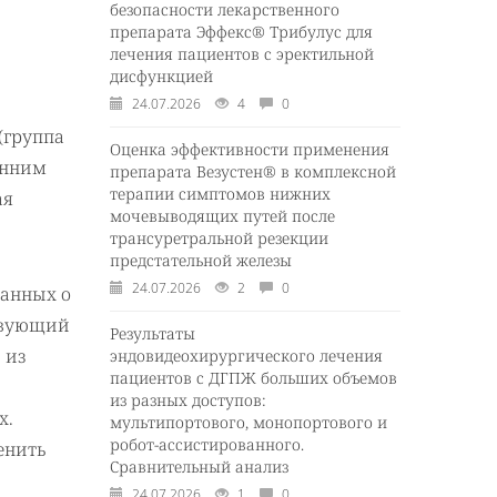
безопасности лекарственного
препарата Эффекс® Трибулус для
лечения пациентов с эректильной
дисфункцией
24.07.2026
4
0
(группа
Оценка эффективности применения
енним
препарата Везустен® в комплексной
терапии симптомов нижних
ая
мочевыводящих путей после
трансуретральной резекции
предстательной железы
24.07.2026
2
0
данных о
твующий
Результаты
 из
эндовидеохирургического лечения
пациентов с ДГПЖ больших объемов
из разных доступов:
х.
мультипортового, монопортового и
робот-ассистированного.
енить
Сравнительный анализ
24.07.2026
1
0