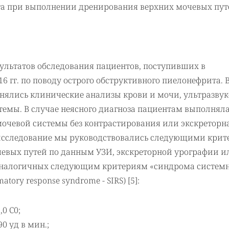
а при выполнении дренирования верхних мочевых пут
ультатов обследования пациентов, поступивших в
 гг. по поводу острого обструктивного пиелонефрита. 
ялись клинические анализы крови и мочи, ультразвук
темы. В случае неясного диагноза пациентам выполнял
мочевой системы без контрастирования или экскреторн
 исследование мы руководствовались следующими крит
евых путей по данным УЗИ, экскреторной урографии ил
, аналогичных следующим критериям «синдрома систем
tory response syndrome - SIRS) [5]:
0 С0;
0 уд в мин.;