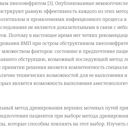
вным пиелонефритом [3]. Опубликованные немногочисл
стрируют равную эффективность каждого из этих мето
ролитиазом и проявлениями инфекционного процесса в
сследования не являются доказательными в связи с неб
ов. Поэтому в настоящее время нет четких рекомендац
ирования ВМП при остром обструктивном пиелонефрите
 множеством факторов: состояние и предпочтение паци
звавшего обструкцию, возможный последующий метод л
 принятии решения является компетентность специали
личие технических возможностей для ее выполнения и
орых является возможность выполнения анестезиологи
альный метод дренирования верхних мочевых путей при
редпочтения пациентов при выборе метода дренирован
ы, которые способны повлиять на этот выбор. Изучить 