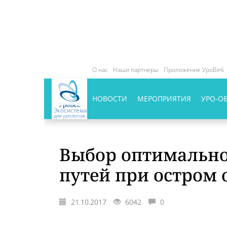
О нас
Наши партнеры
Приложение УроВеб
НОВОСТИ
МЕРОПРИЯТИЯ
УРО-О
Экосистема
для урологов
Выбор оптимально
путей при остром
21.10.2017
6042
0