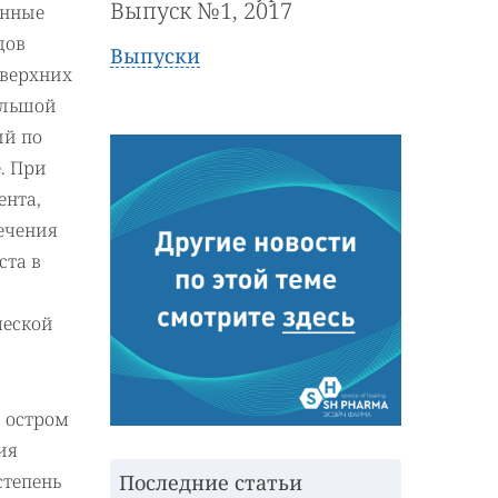
Выпуск №1, 2017
енные
дов
Выпуски
 верхних
ольшой
ий по
. При
ента,
ечения
ста в
ческой
 остром
ия
степень
Последние статьи