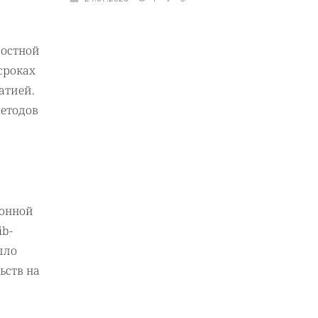
лостной
сроках
атией.
етодов
ионной
ib-
ыло
ьств на