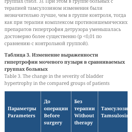
группах (табл. 3). При этом в группе больных с
терапией тамсулозином изменения были
незначительно лучше, чем в группе контроля, тогда
как при терапии комплексом противоишемических
препаратов гипертрофия детрузора уменьшалась
достоверно более существенно (р <0,01 по
сравнению с контрольной группой).
Таблица 3. Изменение выраженности
гипертрофии мочевого пузыря в сравниваемых
группах больных
Table 3. The change in the severity of bladder
hypertrophy in the compared groups of patients
До
Без
Параметры
операции
терапии
Тамсулозин
Parameters
Before
Without
Tamsulosin
surgery
therapy