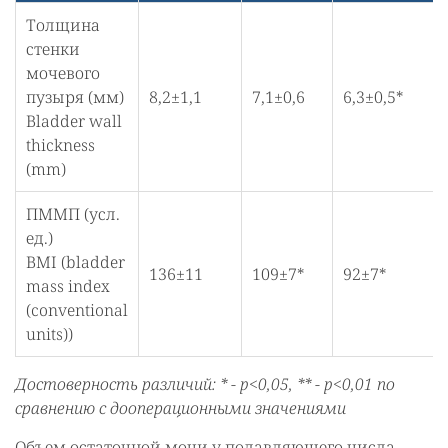
Толщина
стенки
мочевого
пузыря (мм)
8,2±1,1
7,1±0,6
6,3±0,5*
Bladder wall
thickness
(mm)
ПММП (усл.
ед.)
BMI (bladder
136±11
109±7*
92±7*
mass index
(conventional
units))
Достоверность различий: * - p<0,05, ** - p<0,01 по
сравнению с дооперационными значениями
Объем остаточной мочи у подавляющего числа