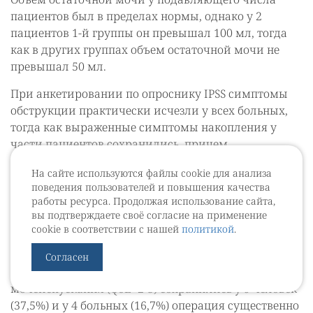
пациентов был в пределах нормы, однако у 2
пациентов 1-й группы он превышал 100 мл, тогда
как в других группах объем остаточной мочи не
превышал 50 мл.
При анкетировании по опроснику IPSS симптомы
обструкции практически исчезли у всех больных,
тогда как выраженные симптомы накопления у
части пациентов сохранились, причем,
преимущественно в контрольной группе.
На сайте используются файлы cookie для анализа
Анализ эффективности проведенного оперативного
поведения пользователей и повышения качества
работы ресурса. Продолжая использование сайта,
лечения через 1-1,5 месяца, показал, что в
вы подтверждаете своё согласие на применение
контрольной группе (без терапии в
cookie в соответствии с нашей
политикой
.
послеоперационном периоде) полностью
удовлетворены результатами операции (QoL=0-1) 11
Согласен
больных (45,8%), умеренные расстройства
мочеиспускания (QoL=2-3) сохранились у 9 человек
(37,5%) и у 4 больных (16,7%) операция существенно