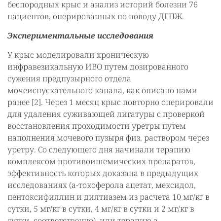
беспородных крыс и анализ историй болезни 76
пациентов, оперированных по поводу ДГПЖ.
Экспериментальные исследования
У крыс моделировали хроническую
инфравезикальную ИВО путем дозированного
сужения предпузырного отдела
мочеиспускательного канала, как описано нами
ранее [2]. Через 1 месяц крыс повторно оперировали
для удаления суживающей лигатуры с проверкой
восстановления проходимости уретры путем
наполнения мочевого пузыря физ. раствором через
уретру. Со следующего дня начинали терапию
комплексом противоишемических препаратов,
эффективность которых доказана в предыдущих
исследованиях (а-токоферола ацетат, мексидол,
пентоксифиллин и дилтиазем из расчета 10 мг/кг в
сутки, 5 мг/кг в сутки, 4 мг/кг в сутки и 2 мг/кг в
сутки, соответственно), или терапию а-