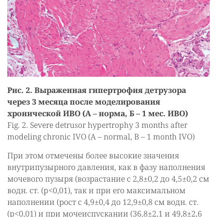
Рис. 2. Выраженная гипертрофия детрузора
через 3 месяца после моделирования
хронической ИВО (А – норма, Б – 1 мес. ИВО)
Fig. 2. Severe detrusor hypertrophy 3 months after
modeling chronic IVO (A – normal, B – 1 month IVO)
При этом отмечены более высокие значения
внутрипузырного давления, как в фазу наполнения
мочевого пузыря (возрастание с 2,8±0,2 до 4,5±0,2 см
водн. ст. (p<0,01), так и при его максимальном
наполнении (рост с 4,9±0,4 до 12,9±0,8 см водн. ст.
(p<0,01) и при мочеиспускании (36,8±2,1 и 49,8±2,6