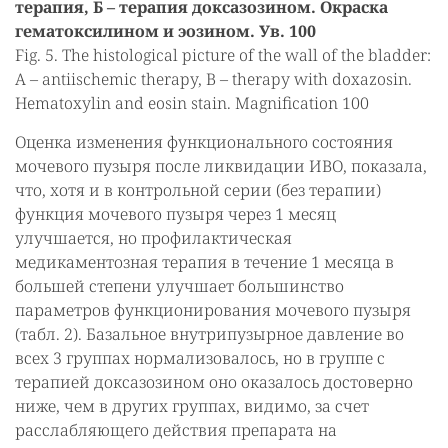
терапия, Б – терапия доксазозином. Окраска
гематоксилином и эозином. Ув. 100
Fig. 5. The histological picture of the wall of the bladder:
A – antiischemic therapy, B – therapy with doxazosin.
Hematoxylin and eosin stain. Magnification 100
Оценка изменения функционального состояния
мочевого пузыря после ликвидации ИВО, показала,
что, хотя и в контрольной серии (без терапии)
функция мочевого пузыря через 1 месяц
улучшается, но профилактическая
медикаментозная терапия в течение 1 месяца в
большей степени улучшает большинство
параметров функционирования мочевого пузыря
(табл. 2). Базальное внутрипузырное давление во
всех 3 группах нормализовалось, но в группе с
терапией доксазозином оно оказалось достоверно
ниже, чем в других группах, видимо, за счет
расслабляющего действия препарата на