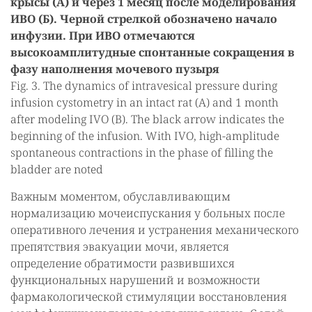
крысы (А) и через 1 месяц после моделирования
ИВО (Б). Черной стрелкой обозначено начало
инфузии. При ИВО отмечаются
высокоамплитудные спонтанные сокращения в
фазу наполнения мочевого пузыря
Fig. 3. The dynamics of intravesical pressure during
infusion cystometry in an intact rat (A) and 1 month
after modeling IVO (B). The black arrow indicates the
beginning of the infusion. With IVO, high-amplitude
spontaneous contractions in the phase of filling the
bladder are noted
Важным моментом, обуславливающим
нормализацию мочеиспускания у больных после
оперативного лечения и устранения механического
препятствия эвакуации мочи, является
определение обратимости развившихся
функциональных нарушений и возможности
фармакологической стимуляции восстановления