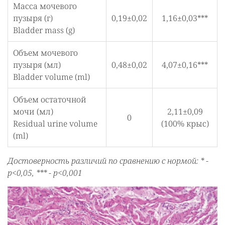
Масса мочевого
пузыря (г)
0,19±0,02
1,16±0,03***
Bladder mass (g)
Объем мочевого
пузыря (мл)
0,48±0,02
4,07±0,16***
Bladder volume (ml)
Объем остаточной
мочи (мл)
2,11±0,09
0
Residual urine volume
(100% крыс)
(ml)
Достоверность различий по сравнению с нормой: * -
р<0,05, *** - р<0,001