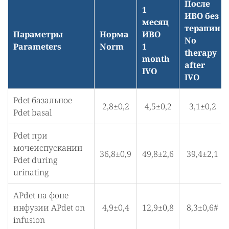
После
1
ИВО без
месяц
терапии
Параметры
Норма
ИВО
No
Parameters
Norm
1
therapy
month
after
IVO
IVO
Pdet базальное
2,8±0,2
4,5±0,2
3,1±0,2
Pdet basal
Pdet при
мочеиспускании
36,8±0,9
49,8±2,6
39,4±2,1
Pdet during
urinating
APdet на фоне
инфузии APdet on
4,9±0,4
12,9±0,8
8,3±0,6#
infusion