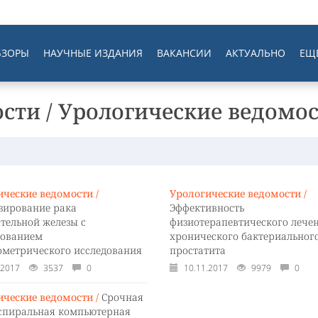
БЗОРЫ
НАУЧНЫЕ ИЗДАНИЯ
ВАКАНСИИ
АКТУАЛЬНО
ЕЩ
сти / Урологические ведомо
ические ведомости /
Урологические ведомости /
зирование рака
Эффективность
тельной железы с
физиотерапевтического лече
зованием
хронического бактериальног
ометрического исследования
простатита
.2017
3537
0
10.11.2017
9979
0
ические ведомости /
Срочная
спиральная компьютерная