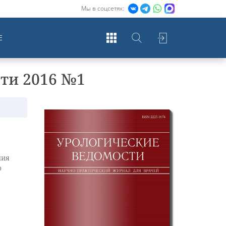
Мы в соцсетях:
Е
сти 2016 №1
ния
о