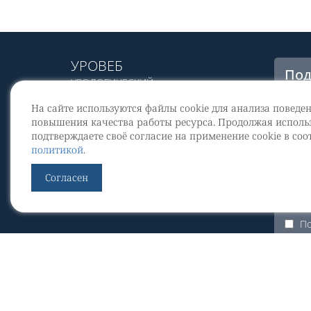
УРОВЕБ
Под
УРОЛОГИЧЕСКИЙ
рас
ИНФОРМАЦИОННЫЙ ПОРТАЛ
На сайте используются файлы cookie для анализа поведе
© 2002 - 2026
повышения качества работы ресурса. Продолжая использ
МЕДИАКИТ 2023
подтверждаете своё согласие на применение cookie в соо
Со
политикой
.
перс
Контакты
Согласен
По
Уров
По
ЭКУр