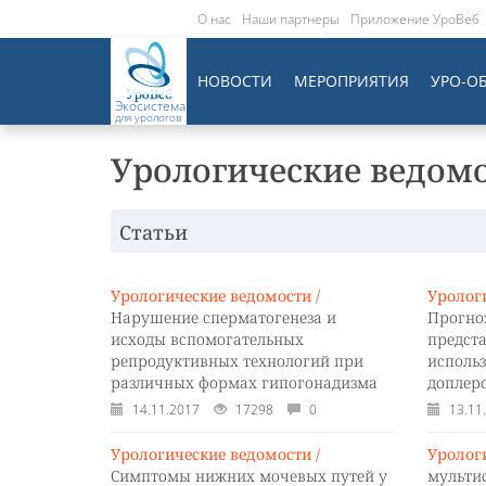
О нас
Наши партнеры
Приложение УроВеб
НОВОСТИ
МЕРОПРИЯТИЯ
УРО-О
Экосистема
для урологов
Урологические ведомо
Статьи
Урологические ведомости /
Уролог
Нарушение сперматогенеза и
Прогно
исходы вспомогательных
предста
репродуктивных технологий при
исполь
различных формах гипогонадизма
доплер
14.11.2017
17298
0
13.11
Урологические ведомости /
Уролог
Симптомы нижних мочевых путей у
мульти