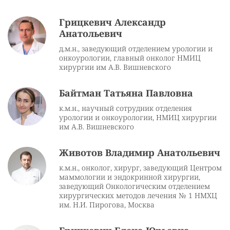
Грицкевич Александр
Анатольевич
д.м.н., заведующий отделением урологии и
онкоурологии, главный онколог НМИЦ
хирургии им А.В. Вишневского
Байтман Татьяна Павловна
к.м.н., научный сотрудник отделения
урологии и онкоурологии, НМИЦ хирургии
им А.В. Вишневского
Животов Владимир Анатольевич
к.м.н., онколог, хирург, заведующий Центром
маммологии и эндокринной хирургии,
заведующий Онкологическим отделением
хирургических методов лечения № 1 НМХЦ
им. Н.И. Пирогова, Москва