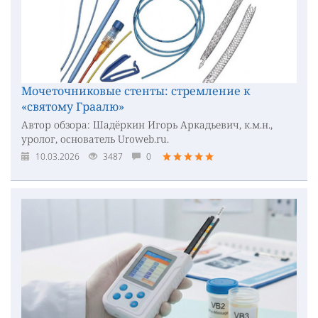
Мочеточниковые стенты: стремление к
«святому Граалю»
Автор обзора: Шадёркин Игорь Аркадьевич, к.м.н.,
уролог, основатель Uroweb.ru.
10.03.2026
3487
0