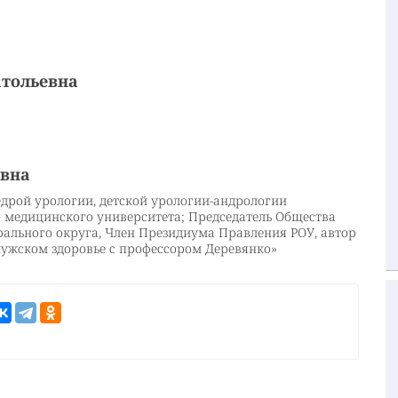
тольевна
евна
федрой урологии, детской урологии-андрологии
о медицинского университета; Председатель Общества
рального округа, Член Президиума Правления РОУ, автор
мужском здоровье с профессором Деревянко»