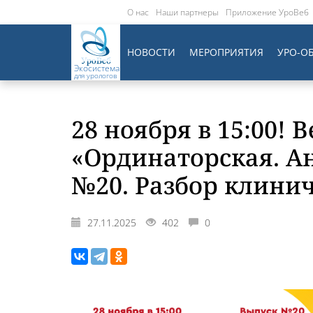
О нас
Наши партнеры
Приложение УроВеб
НОВОСТИ
МЕРОПРИЯТИЯ
УРО-О
Экосистема
для урологов
28 ноября в 15:00! 
«Ординаторская. А
№20. Разбор клинич
27.11.2025
402
0