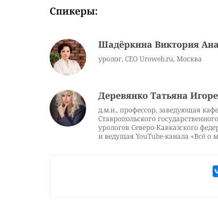
Спикеры:
Шадёркина Виктория Ана
уролог, CEO Uroweb.ru, Москва
Деревянко Татьяна Игор
д.м.н., профессор, заведующая ка
Ставропольского государственног
урологов Северо-Кавказского феде
и ведущая YouTube-канала «Вcё о 