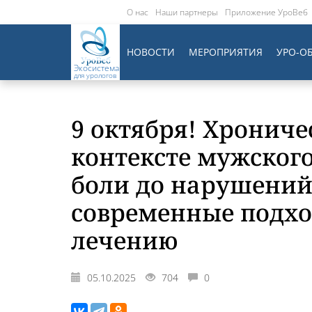
О нас
Наши партнеры
Приложение УроВеб
НОВОСТИ
МЕРОПРИЯТИЯ
УРО-О
Экосистема
для урологов
9 октября! Хрониче
контексте мужского
боли до нарушений
современные подхо
лечению
05.10.2025
704
0