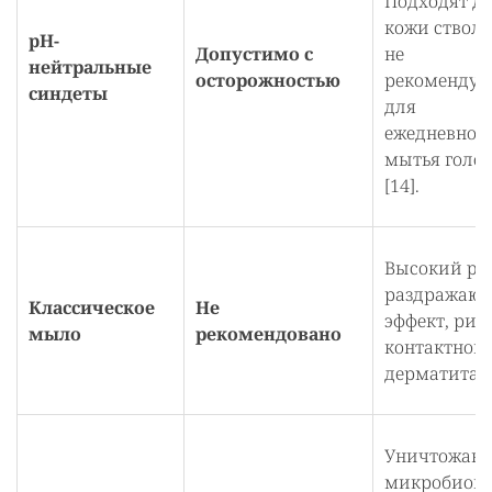
Подходят д
кожи ствола
pH-
Допустимо с
не
нейтральные
осторожностью
рекомендую
синдеты
для
ежедневног
мытья голо
[14].
Высокий pH
раздражаю
Классическое
Не
эффект, рис
мыло
рекомендовано
контактного
дерматита [2
Уничтожаю
микробиом,