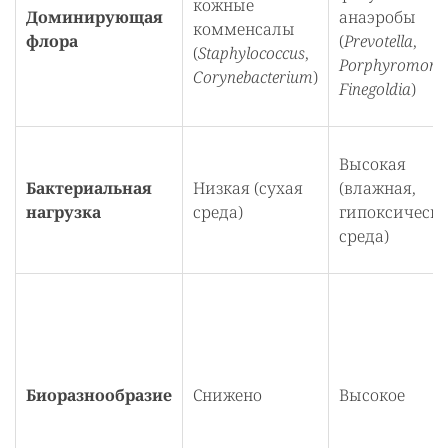
кожные
Доминирующая
анаэробы
комменсалы
флора
(
Prevotella
,
(
Staphylococcus
,
Porphyromona
Corynebacterium
)
Finegoldia
)
Высокая
Бактериальная
Низкая (сухая
(влажная,
нагрузка
среда)
гипоксическа
среда)
Биоразнообразие
Снижено
Высокое