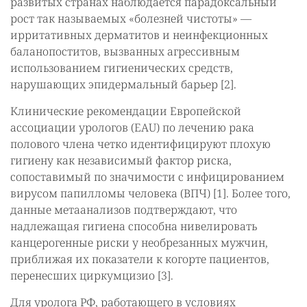
развитых странах наблюдается парадоксальный
рост так называемых «болезней чистоты» —
ирритативных дерматитов и неинфекционных
баланопоститов, вызванных агрессивным
использованием гигиенических средств,
нарушающих эпидермальный барьер [2].
Клинические рекомендации Европейской
ассоциации урологов (EAU) по лечению рака
полового члена четко идентифицируют плохую
гигиену как независимый фактор риска,
сопоставимый по значимости с инфицированием
вирусом папилломы человека (ВПЧ) [1]. Более того,
данные метаанализов подтверждают, что
надлежащая гигиена способна нивелировать
канцерогенные риски у необрезанных мужчин,
приближая их показатели к когорте пациентов,
перенесших циркумцизио [3].
Для уролога РФ, работающего в условиях