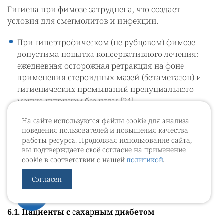
Гигиена при фимозе затруднена, что создает
условия для смегмолитов и инфекции.
При гипертрофическом (не рубцовом) фимозе
допустима попытка консервативного лечения:
ежедневная осторожная ретракция на фоне
применения стероидных мазей (бетаметазон) и
гигиенических промываний препуциального
мешка шприцем без иглы [24].
При рубцовом фимозе (часто следствие BXO)
На сайте используются файлы cookie для анализа
гигиенические мероприятия неэффективны,
поведения пользователей и повышения качества
показано оперативное лечение (циркумцизио
работы ресурса. Продолжая использование сайта,
или препуциопластика) для предотвращения
вы подтверждаете своё согласие на применение
РПЧ [12].
cookie в соответствии с нашей
политикой
.
Согласен
6. Особые группы пациентов
6.1. Пациенты с сахарным диабетом