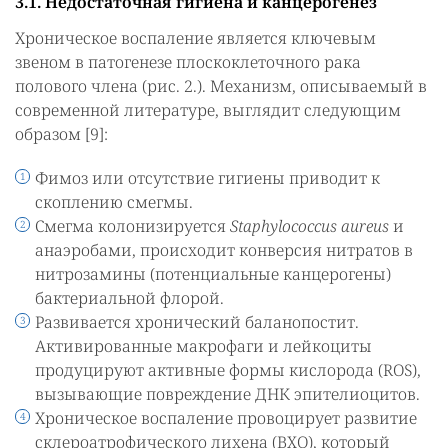
3.1. Недостаточная гигиена и канцерогенез
Хроническое воспаление является ключевым
звеном в патогенезе плоскоклеточного рака
полового члена (рис. 2.). Механизм, описываемый в
современной литературе, выглядит следующим
образом [9]:
Фимоз или отсутствие гигиены приводит к
скоплению смегмы.
Смегма колонизируется
Staphylococcus aureus
и
анаэробами, происходит конверсия нитратов в
нитрозамины (потенциальные канцерогены)
бактериальной флорой.
Развивается хронический баланопостит.
Активированные макрофаги и лейкоциты
продуцируют активные формы кислорода (ROS),
вызывающие повреждение ДНК эпителиоцитов.
Хроническое воспаление провоцирует развитие
склероатрофического лихена (BXO), который