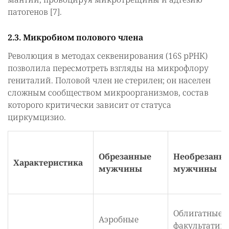
патогенов [7].
2.3. Микробиом полового члена
Революция в методах секвенирования (16S рРНК)
позволила пересмотреть взгляды на микрофлору
гениталий. Половой член не стерилен; он населен
сложным сообществом микроорганизмов, состав
которого критически зависит от статуса
циркумцизио.
Обрезанные
Необрезанн
Характеристика
мужчины
мужчины
Облигатные 
Аэробные
факультатив