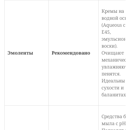
Кремы на
водной осно
(Aqueous cr
E45,
эмульсионн
воски).
Эмоленты
Рекомендовано
Очищают
механическ
увлажняют, 
пенятся.
Идеальны п
сухости и
баланитах [1
Средства бе
мыла с pH 5.